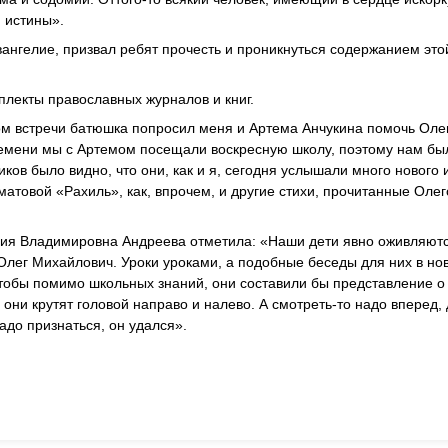
 истины».
ангелие, призвал ребят прочесть и проникнуться содержанием это
плекты православных журналов и книг.
лом встречи батюшка попросил меня и Артема Анчукина помочь Оле
ремени мы с Артемом посещали воскресную школу, поэтому нам бы
ов было видно, что они, как и я, сегодня услышали много нового 
атовой «Рахиль», как, впрочем, и другие стихи, прочитанные Оле
лия Владимировна Андреева отметила: «Наши дети явно оживляютс
лег Михайлович. Уроки уроками, а подобные беседы для них в нов
чтобы помимо школьных знаний, они составили бы представление о
о они крутят головой направо и налево. А смотреть-то надо вперед,
до признаться, он удался».