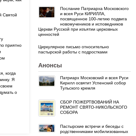
Послание Патриарха Московского
и всея Руси КИРИЛЛА,
й Святой
посвященное 100-летию подвига
новомучеников и исповедников
Церкви Русской при изъятии церковных
ценностей
гу
ло приятно
Циркулярное письмо относительно
и
пастырской работы с подростками
гом
Анонсы
я, когда
Патриарх Московский и всея Руси
инку. Я
Кирилл освятит Успенский собор
 своем
Тульского кремля
 думать о
СБОР ПОЖЕРТВОВАНИЙ НА
РЕМОНТ СВЯТО-НИКОЛЬСКОГО
СОБОРА
Пастырские встречи и беседы с
родственниками мобилизованных