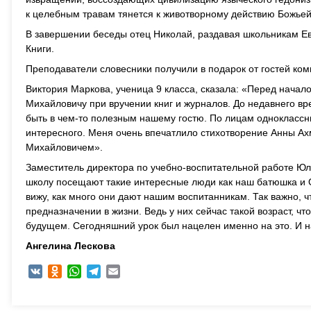
к целебным травам тянется к животворному действию Божьей
В завершении беседы отец Николай, раздавая школьникам Ев
Книги.
Преподаватели словесники получили в подарок от гостей ком
Виктория Маркова, ученица 9 класса, сказала: «Перед нача
Михайловичу при вручении книг и журналов. До недавнего в
быть в чем-то полезным нашему гостю. По лицам одноклассник
интересного. Меня очень впечатлило стихотворение Анны Ахм
Михайловичем».
Заместитель директора по учебно-воспитательной работе Ю
школу посещают такие интересные люди как наш батюшка и О
вижу, как много они дают нашим воспитанникам. Так важно, 
предназначении в жизни. Ведь у них сейчас такой возраст, чт
будущем. Сегодняшний урок был нацелен именно на это. И на
Ангелина Лескова
VK
Odnoklassniki
WhatsApp
Telegram
Email