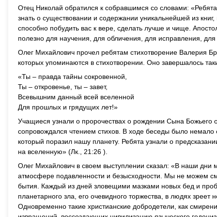
Отец Николай обратился к собравшимся со словами: «Ребята,
знать о существовании и содержании уникальнейшей из кни
способно побудить вас к вере, сделать лучше и чище. Апосто
полезно для научения, для обличения, для исправления, для 
Олег Михайлович прочел ребятам стихотворение Валерия Бр
которых упоминаются в стихотворении. Оно завершалось так
«Ты – правда тайны сокровенной,
Ты – откровенье, ты – завет,
Всевышним данный всей вселенной
Для прошлых и грядущих лет!»
Учащиеся узнали о пророчествах о рождении Сына Божьего о
сопровождался чтением стихов. В ходе беседы было немало с
который поразил нашу планету. Ребята узнали о предсказании
на вселенную» (Лк., 21:26 ).
Олег Михайлович в своем выступлении сказал: «В наши дни 
атмосфере подавленности и безысходности. Мы не можем с
бытия. Каждый из дней зловещими мазками новых бед и проб
планетарного зла, его очевидного торжества, в людях зреет 
Одновременно такие христианские добродетели, как смирени
извращений, воссоздающих цивилизацию языческого гедонизма