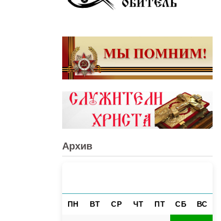
Архив
АВГУСТ 2026
«
»
ПН
ВТ
СР
ЧТ
ПТ
СБ
ВС