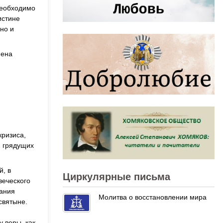
необходимо
истине
нно и
мена
кризиса,
, грядущих
й, в
Циркулярные письма
веческого
тания
Молитва о восстановлении мира
святыне.
 веры, как