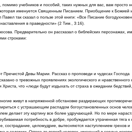
 помимо учебников и пособий, таких нужных для вас, вам просто 
г, которая именуется Священным Писанием. Приобщение к Божией 
л Павел так сказал о пользе этой книги: «Все Писание богодухнове
наставления в праведности» (2 Тим., 3:16).
юсова. Предварительно он рассказал о библейских персонажах, и
ими строками:
т Пречистой Девы Марии. Рассказ о проповеди и чудесах Господа
казано о тревожных проявлениях экологического и нравственного 
 Христа, что «люди будут издыхать от страха в ожидании бедствий
многие живут в напряженной обстановке раздирающих противоречи
мириться с устрашающим распадом богоустановленных основ чело
лем делает эту картину все более удручающей. Но по мере нарас
неубиваемая потребность в добре, пробуждается утраченная тяга к 
е, сострадание, целомудрие, вытесняются наступлением грехов и
 и содомии. Оттого-то всякий человек, имеющий в сердце искорку