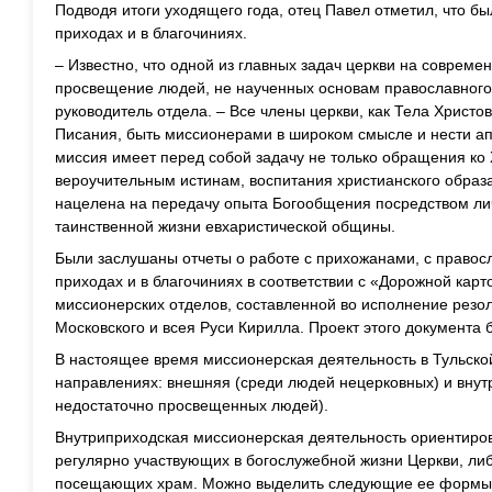
Подводя итоги уходящего года, отец Павел отметил, что б
приходах и в благочиниях.
– Известно, что одной из главных задач церкви на совреме
просвещение людей, не наученных основам православного
руководитель отдела. – Все члены церкви, как Тела Христо
Писания, быть миссионерами в широком смысле и нести а
миссия имеет перед собой задачу не только обращения ко
вероучительным истинам, воспитания христианского образ
нацелена на передачу опыта Богообщения посредством лич
таинственной жизни евхаристической общины.
Были заслушаны отчеты о работе с прихожанами, с право
приходах и в благочиниях в соответствии с «Дорожной кар
миссионерских отделов, составленной во исполнение рез
Московского и всея Руси Кирилла. Проект этого документа 
В настоящее время миссионерская деятельность в Тульской
направлениях: внешняя (среди людей нецерковных) и внут
недостаточно просвещенных людей).
Внутриприходская миссионерская деятельность ориентиров
регулярно участвующих в богослужебной жизни Церкви, ли
посещающих храм. Можно выделить следующие ее формы: