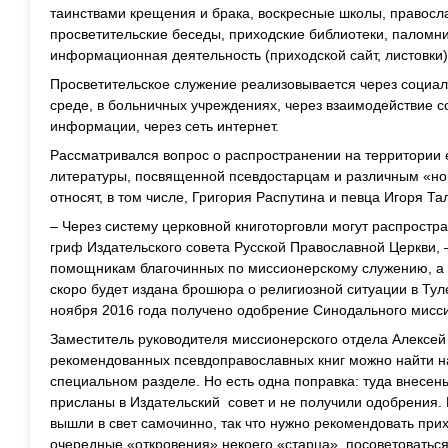
таинствами крещения и брака, воскресные школы, правосл
просветительские беседы, приходские библиотеки, паломни
информационная деятельность (приходской сайт, листовки)
Просветительское служение реализовывается через социа
среде, в больничных учреждениях, через взаимодействие 
информации, через сеть интернет.
Рассматривался вопрос о распространении на территории
литературы, посвященной псевдостарцам и различным «нов
относят, в том числе, Григория Распутина и певца Игоря Та
– Через систему церковной книготорговли могут распростр
гриф Издательского совета Русской Православной Церкви, 
помощникам благочинных по миссионерскому служению, а
скоро будет издана брошюра о религиозной ситуации в Туле
ноября 2016 года получено одобрение Синодального мисси
Заместитель руководителя миссионерского отдела Алексей 
рекомендованных псевдоправославных книг можно найти на
специальном разделе. Но есть одна поправка: туда внесены
присланы в Издательский совет и не получили одобрения. 
вышли в свет самочинно, так что нужно рекомендовать при
очередные «откровения» некоего «старца», посоветоватьс