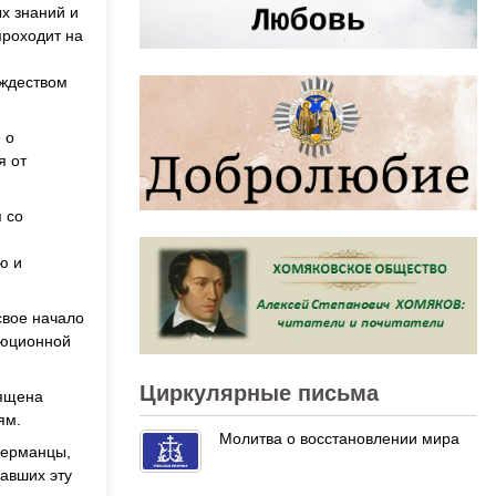
ых знаний и
проходит на
ождеством
 о
я от
 со
ю и
свое начало
олюционной
Циркулярные письма
вящена
ям.
Молитва о восстановлении мира
германцы,
лавших эту