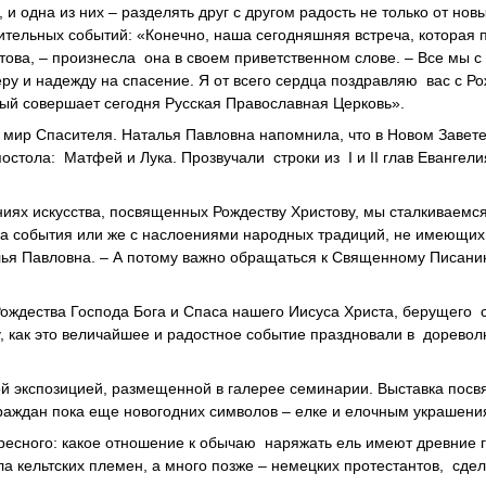
 одна из них – разделять друг с другом радость не только от нов
чительных событий: «Конечно, наша сегодняшняя встреча, которая 
ова, – произнесла она в своем приветственном слове. – Все мы с
ру и надежду на спасение. Я от всего сердца поздравляю вас с Р
рый совершает сегодня Русская Православная Церковь».
 мир Спасителя. Наталья Павловна напомнила, что в Новом Завете
остола: Матфей и Лука. Прозвучали строки из I и II глав Евангели
ниях искусства, посвященных Рождеству Христову, мы сталкиваемся
тва события или же с наслоениями народных традиций, не имеющих
лья Павловна. – А потому важно обращаться к Священному Писани
ождества Господа Бога и Спаса нашего Иисуса Христа, берущего 
ому, как это величайшее и радостное событие праздновали в дорев
ой экспозицией, размещенной в галерее семинарии. Выставка пос
раждан пока еще новогодних символов – елке и елочным украшени
ресного: какое отношение к обычаю наряжать ель имеют древние 
а кельтских племен, а много позже – немецких протестантов, сде