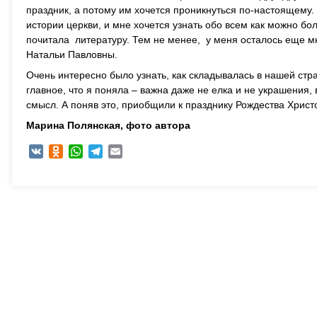
праздник, а потому им хочется проникнуться по-настоящему. 
истории церкви, и мне хочется узнать обо всем как можно б
почитала литературу. Тем не менее, у меня осталось еще мн
Натальи Павловны.
Очень интересно было узнать, как складывалась в нашей стр
главное, что я поняла – важна даже не елка и не украшения,
смысл. А поняв это, приобщили к празднику Рождества Христо
Марина Полянская, ф
ото автора
VK
Odnoklassniki
WhatsApp
Telegram
Email