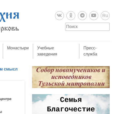
Ru
Монастыри
Учебные
Пресс-
заведения
служба
ем смысл
 центре
ды