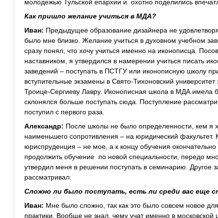
молодежью Тульской епархии и охотно поделились впечат
Как пришло желание учиться в МДА?
Иван:
Предыдущее образование дизайнера не удовлетворя
было мне близко. Желание учиться в духовном учебном зав
сразу понял, что хочу учиться именно на иконописца. Пос
наставником, я утвердился в намерении учиться писать ико
заведений – поступать в ПСТГУ или иконописную школу пр
вступительные экзамены в Свято-Тихоновский университет 
Троице-Сергиеву Лавру. Иконописная школа в МДА имела 
склонялся больше поступать сюда. Поступление рассматри
поступил с первого раза.
Александр:
После школы не было определенности, кем я х
наименьшего сопротивления – на юридический факультет. К 
юриспруденция – не мое, а к концу обучения окончательно
продолжить обучение по новой специальности, передо мно
утвердил меня в решении поступать в семинарию. Другое з
рассматривал.
Сложно ли было поступать, есть ли среди вас еще 
Иван:
Мне было сложно, так как это было совсем новое дл
практики. Вообще не знал, чему учат именно в московской