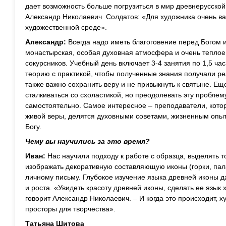
дает возможность больше погрузиться в мир древнерусской 
Александр Николаевич Солдатов: «Для художника очень ва
художественной среде».
Александр:
Всегда надо иметь благоговение перед Богом и
монастырская, особая духовная атмосфера и очень теплое
сокурсников. Учебный день включает 3-4 занятия по 1,5 ча
теорию с практикой, чтобы полученные знания получали р
также важно сохранить веру и не привыкнуть к святыне. Ещ
сталкиваться со схоластикой, но преодолевать эту пробле
самостоятельно. Самое интересное – преподаватели, кото
живой веры, делятся духовными советами, жизненным опыт
Богу.
Чему вы научились за это время?
Иван:
Нас научили подходу к работе с образца, выделять 
изображать декоративную составляющую иконы (горки, пала
личному письму. Глубокое изучение языка древней иконы д
и роста. «Увидеть красоту древней иконы, сделать ее язык 
говорит Александр Николаевич. – И когда это происходит, 
просторы для творчества».
Татьяна Шитова