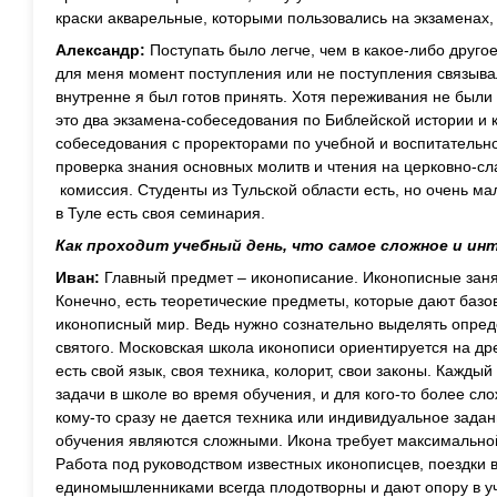
краски акварельные, которыми пользовались на экзаменах,
Александр:
Поступать было легче, чем в какое-либо другое
для меня момент поступления или не поступления связыва
внутренне я был готов принять. Хотя переживания не был
это два экзамена-собеседования по Библейской истории и к
собеседования с проректорами по учебной и воспитательно
проверка знания основных молитв и чтения на церковно-с
комиссия. Студенты из Тульской области есть, но очень мал
в Туле есть своя семинария.
Как проходит учебный день, что самое сложное и инт
Иван:
Главный предмет – иконописание. Иконописные заня
Конечно, есть теоретические предметы, которые дают баз
иконописный мир. Ведь нужно сознательно выделять опред
святого. Московская школа иконописи ориентируется на др
есть свой язык, своя техника, колорит, свои законы. Кажды
задачи в школе во время обучения, и для кого-то более сл
кому-то сразу не дается техника или индивидуальное задан
обучения являются сложными. Икона требует максимально
Работа под руководством известных иконописцев, поездки 
единомышленниками всегда плодотворны и дают опору в уч