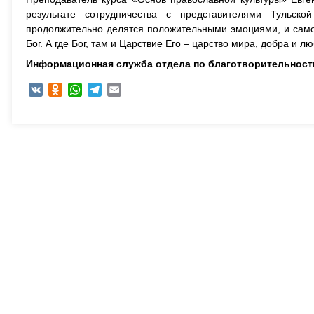
результате сотрудничества с представителями Тульско
продолжительно делятся положительными эмоциями, и самое
Бог. А где Бог, там и Царствие Его – царство мира, добра и л
Информационная служба отдела по благотворительност
VK
Odnoklassniki
WhatsApp
Telegram
Email