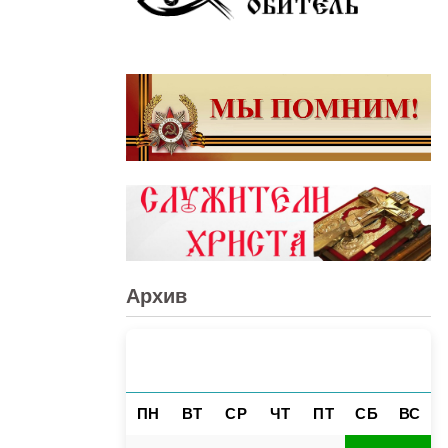
Архив
АВГУСТ 2026
«
»
ПН
ВТ
СР
ЧТ
ПТ
СБ
ВС