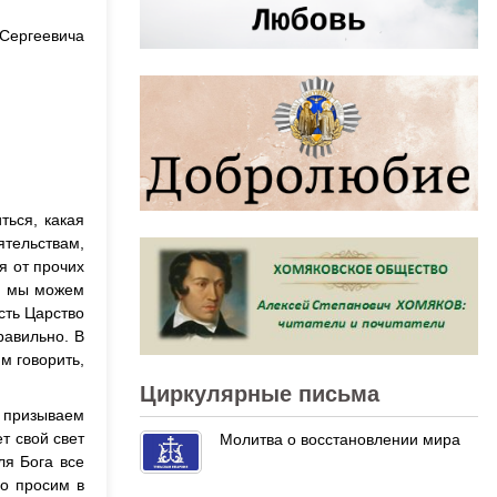
Сергеевича
ться, какая
тельствам,
я от прочих
я, мы можем
сть Царство
равильно. В
м говорить,
Циркулярные письма
ы призываем
т свой свет
Молитва о восстановлении мира
ля Бога все
го просим в