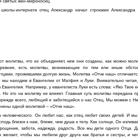
я святых жен-мироносиц.
 школы-интерната отец Александр начал строками Александра 
т молитвы, что их объединяет, кем они созданы, как можно моли
древние, есть молитвы, возникающие по тем или иным обстоя
тцами, прожившими долгую жизнь. Молитва «Отче наш» отличаетс
вы мы находим в Евангелии от Матфея и Луки. Внимательно чита
 Евангелия. Например, у евангелиста Луки есть слова: «Яко Твое е
. Но это на молитву не влияет. Главная суть молитвы передана п
 прежде всего, любящий и заботящийся о нас Отец. Мы можем с Ни
инены одной молитвой – «Отче наш».
а человеческого. Он любит нас, как отец любит своих детей. И м
дь близок к нам, ближе, чем душа к телу. Как солнце, Он изливае
прощение, забота, надежда, радость. Все мы дети одного Отца. Д
 желает, чтобы мы любили друг друга как братья и сестры, и че