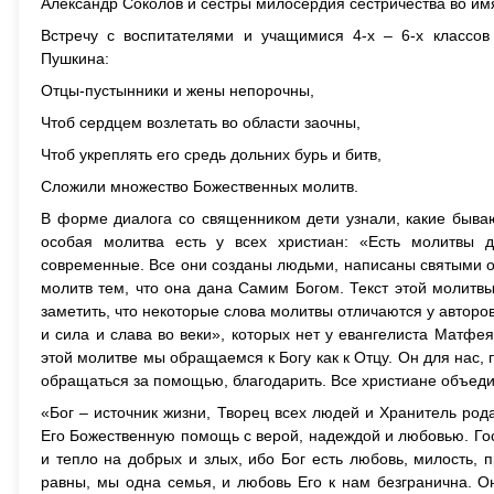
Александр Соколов и сестры милосердия сестричества во им
Встречу с воспитателями и учащимися 4-х – 6-х классов
Пушкина:
Отцы-пустынники и жены непорочны,
Чтоб сердцем возлетать во области заочны,
Чтоб укреплять его средь дольних бурь и битв,
Сложили множество Божественных молитв.
В форме диалога со священником дети узнали, какие бываю
особая молитва есть у всех христиан: «Есть молитвы 
современные. Все они созданы людьми, написаны святыми о
молитв тем, что она дана Самим Богом. Текст этой молит
заметить, что некоторые слова молитвы отличаются у авторов
и сила и слава во веки», которых нет у евангелиста Матфея
этой молитве мы обращаемся к Богу как к Отцу. Он для нас,
обращаться за помощью, благодарить. Все христиане объед
«Бог – источник жизни, Творец всех людей и Хранитель род
Его Божественную помощь с верой, надеждой и любовью. Госпо
и тепло на добрых и злых, ибо Бог есть любовь, милость, 
равны, мы одна семья, и любовь Его к нам безгранична. Он