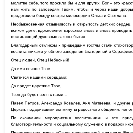
молитве себе, того просили бы и для других. Бог – это красо
нам жить по заповедям Твоим, чтобы и через наши добры
продолжили беседу сестры милосердия Ольга и Светлана.
Необыкновенная отзывчивость и открытость детских сердец,
всяком деле, вдохновляет взрослых вновь и вновь проводит
постигающей духовные законы бытия.
Благодарным откликом к пришедшим гостям стали стихотвор
воспитанниками учебного заведения Екатериной и Серафим
Отец людей, Отец Небесный!
Да имя вечное Твое
Святится нашими сердцами;
Да придет царствие Твое,
Твоя да будет воля с нами…
Павел Петров, Александр Ковалев, Аня Матвеева и другие 
Церкви, подарившими им минуты радостного общения, напол
По окончании мероприятия воспитанники и все прис
благотворительности и социальному служению в подарок ико
Преподаватель курса «Основ православной культуры» Евге