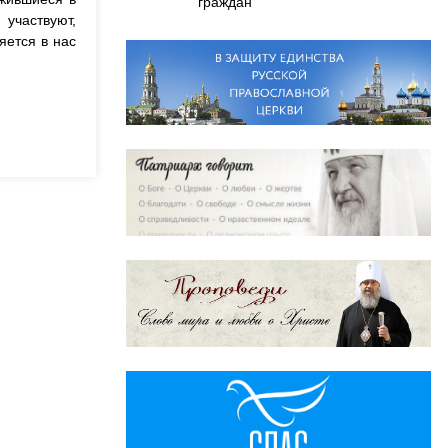
граждан
участвуют,
яется в нас