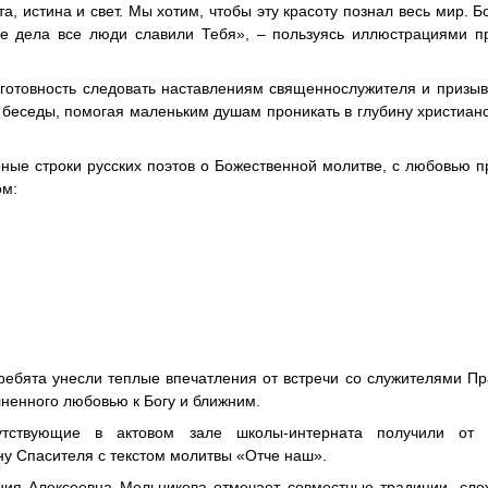
та, истина и свет. Мы хотим, чтобы эту красоту познал весь мир. Б
е дела все люди славили Тебя», – пользуясь иллюстрациями пр
 готовность следовать наставлениям священнослужителя и призыв
ь беседы, помогая маленьким душам проникать в глубину христиан
ные строки русских поэтов о Божественной молитве, с любовью 
ом:
ребята унесли теплые впечатления от встречи со служителями П
ненного любовью к Богу и ближним.
утствующие в актовом зале школы-интерната получили от
ну Спасителя с текстом молитвы «Отче наш».
ния Алексеевна Мельникова отмечает совместные традиции, сло