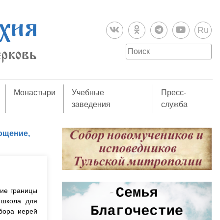
Ru
Монастыри
Учебные
Пресс-
заведения
служба
ощение,
кие границы
 школа для
бора иерей