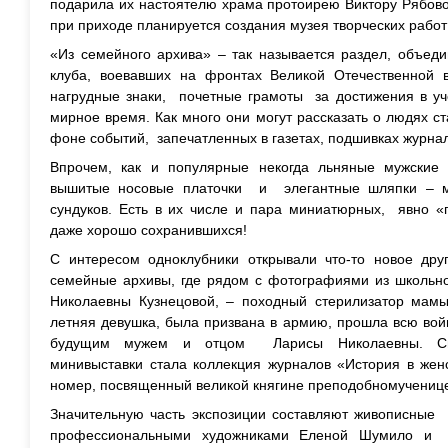
подарила их настоятелю храма протоирею Виктору Рябово
при приходе планируется создания музея творческих работ
«Из семейного архива» – так называется раздел, объед
клуба, воевавших на фронтах Великой Отечественной 
нагрудные знаки, почетные грамоты за достижения в уч
мирное время. Как много они могут рассказать о людях ст
фоне событий, запечатленных в газетах, подшивках журнал
Впрочем, как и популярные некогда льняные мужские 
вышитые носовые платочки и элегантные шляпки – м
сундуков. Есть в их числе и пара миниатюрных, явно «
даже хорошо сохранившихся!
С интересом одноклубники открывали что-то новое друг
семейные архивы, где рядом с фотографиями из школьно
Николаевны Кузнецовой, – походный стерилизатор мамы
летняя девушка, была призвана в армию, прошла всю вой
будущим мужем и отцом Ларисы Николаевны. Св
минивыставки стала коллекция журналов «История в женс
номер, посвященный великой княгине преподобномучениц
Значительную часть экспозиции составляют живописные 
профессиональными художниками Еленой Шумило и 