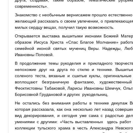
друга, создавая, таким образом, тематические рубр
современность».
Знакомство с необычным вернисажем прошло естественно 
желающий рассказать о своем увлечении, о привлекающем
милых сердцу вещах, получил такую возможность.
Открывается выставка вышитыми иконами Божией Матер
образом Иисуса Христа «Спас Благое Молчание» рабо
семейной иконой святых мучениц Веры. Надежды, Лю
Ивановны Поповой.
В продолжение темы рукоделия и прикладного творчеств
непохожие друг на друга по стилю и технике. Вышиты
соленого теста, вязаные и сшитые куклы, оригинальные
воплощают безграничную фантазию, художественн
Феоктистовны Табаковой, Ларисы Ивановны Шемчук, Ольг
Борисовной Грудановой и других рукодельниц.
Не остались без внимания работы в технике декупаж В
которая рассказала, как она несколько лет назад соверше
вид декорирования, и сегодня уже сама с радостью д
умениями с другими: «Часть выставленных здесь работ 
коллекции тульского храма в честь Александра Невског