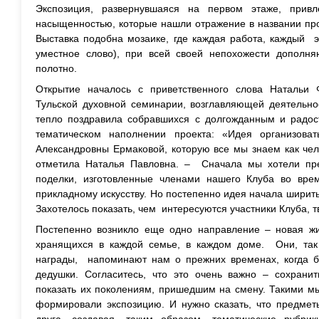
Экспозиция, развернувшаяся на первом этаже, прив
насыщенностью, которые нашли отражение в названии про
Выставка подобна мозаике, где каждая работа, каждый э
уместное слово), при всей своей непохожести дополня
полотно.
Открытие началось с приветственного слова Натальи Ф
Тульской духовной семинарии, возглавляющей деятельно
тепло поздравила собравшихся с долгожданным и радос
тематическом наполнении проекта: «Идея организоват
Александровны Ермаковой, которую все мы знаем как чел
отметила Наталья Павловна. – Сначала мы хотели пре
поделки, изготовленные членами нашего Клуба во врем
прикладному искусству. Но постепенно идея начала ширить
Захотелось показать, чем интересуются участники Клуба, т
Постепенно возникло еще одно направление – новая жи
хранящихся в каждой семье, в каждом доме. Они, так
награды, напоминают нам о прежних временах, когда 
дедушки. Согласитесь, что это очень важно – сохрани
показать их поколениям, пришедшим на смену. Такими мы
формировали экспозицию. И нужно сказать, что предмет