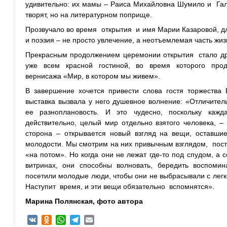
удивительно: их мамы – Раиса Михайловна Шумило и Гал
творят, но на литературном поприще.
Прозвучало во время открытия и имя Марии Казаровой, дл
и поэзия – не просто увлечение, а неотъемлемая часть жиз
Прекрасным продолжением церемонии открытия стало д
уже всем красной гостиной, во время которого про
вернисажа «Мир, в котором мы живем».
В завершение хочется привести слова гостя торжества 
выставка вызвала у него душевное волнение: «Отличител
ее разноплановость. И это чудесно, поскольку кажд
действительно, целый мир отдельно взятого человека, –
сторона – открывается новый взгляд на вещи, оставшие
молодости. Мы смотрим на них привычным взглядом, пост
«на потом». Но когда они не лежат где-то под спудом, а
витринах, они способны волновать, бередить воспомина
посетили молодые люди, чтобы они не выбрасывали с легко
Наступит время, и эти вещи обязательно вспомнятся».
Марина Полянская, ф
ото автора
VK
Odnoklassniki
WhatsApp
Telegram
Email