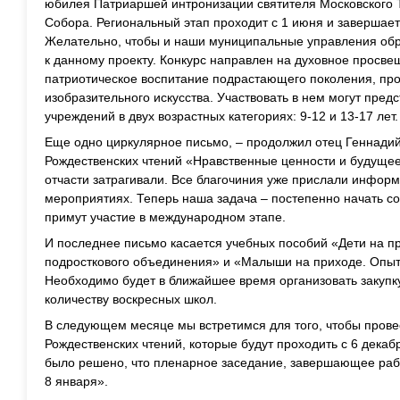
юбилея Патриаршей интронизации святителя Московского Т
Собора. Региональный этап проходит с 1 июня и завершает
Желательно, чтобы и наши муниципальные управления об
к данному проекту. Конкурс направлен на духовное просве
патриотическое воспитание подрастающего поколения, про
изобразительного искусства. Участвовать в нем могут пред
учреждений в двух возрастных категориях: 9-12 и 13-17 лет.
Еще одно циркулярное письмо, – продолжил отец Геннадий
Рождественских чтений «Нравственные ценности и будущее
отчасти затрагивали. Все благочиния уже прислали инфор
мероприятиях. Теперь наша задача – постепенно начать со
примут участие в международном этапе.
И последнее письмо касается учебных пособий «Дети на п
подросткового объединения» и «Малыши на приходе. Опыт
Необходимо будет в ближайшее время организовать закупк
количеству воскресных школ.
В следующем месяце мы встретимся для того, чтобы прове
Рождественских чтений, которые будут проходить с 6 дека
было решено, что пленарное заседание, завершающее рабо
8 января».