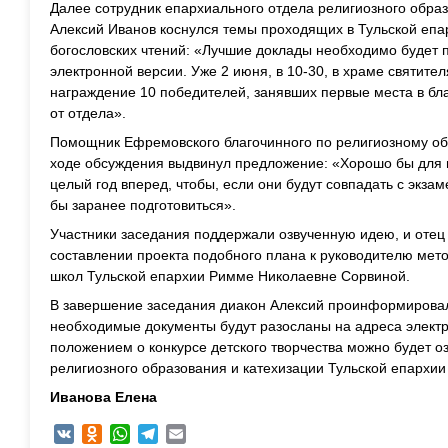
Далее сотрудник епархиального отдела религиозного образ
Алексий Иванов коснулся темы проходящих в Тульской епа
богословских чтений: «Лучшие доклады необходимо будет п
электронной версии. Уже 2 июня, в 10-30, в храме святите
награждение 10 победителей, занявших первые места в бл
от отдела».
Помощник Ефремовского благочинного по религиозному об
ходе обсуждения выдвинул предложение: «Хорошо бы для 
целый год вперед, чтобы, если они будут совпадать с экз
бы заранее подготовиться».
Участники заседания поддержали озвученную идею, и отец
составлении проекта подобного плана к руководителю мет
школ Тульской епархии Римме Николаевне Сорвиной.
В завершение заседания диакон Алексий проинформировал
необходимые документы будут разосланы на адреса электр
положением о конкурсе детского творчества можно будет о
религиозного образования и катехизации Тульской епархии
Иванова Елена
VK
Odnoklassniki
WhatsApp
Telegram
Email