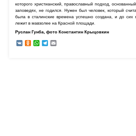
которого христианский, православный подход, основанны
заповедях, не годился. Нужен был человек, который счит
была в сталинские времена успешно создана, и до сих 
лежит в мавзолее на Красной площади.
Руслан Гунба, ф
ото Константин Крыцовкин
VK
Odnoklassniki
WhatsApp
Telegram
Email