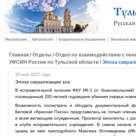
Митрополия
Митрополит
Епархиальное управление
Веневское вик
Главная
/
Отделы
/
Отдел по взаимодействию с пе
УФСИН России по Тульской области
/
Эпоха сакра
30 мая 2017 года.
Эпоха сакрализации зла
В исправительной колонии ФКУ ИК-1 (п. Комсомольский) 
посвященный 100-летней годовщине убиения первых новом
Возможность посмотреть и обсудить документальный ф
Беловой «Красная Пасха» представилась не только члена
и всем желающим осужденным. Просмотр киноленты, с ра
в клубе исправительного учреждения. В самом начале п
храма во имя преподобного Максима Исповедника (ИК-