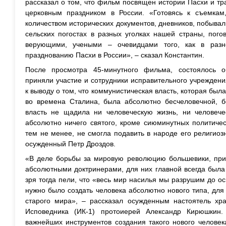
рассказал о том, что фильм посвящен истории Пасхи и т
церковным праздником в России. «Готовясь к съемкам
количеством исторических документов, дневников, побывал
сельских погостах в разных уголках нашей страны, пог
верующими, учеными – очевидцами того, как в раз
празднованию Пасхи в России», – сказал Константин.
После просмотра 45-минутного фильма, состоялось о
приняли участие и сотрудники исправительного учрежден
к выводу о том, что коммунистическая власть, которая был
во времена Сталина, была абсолютно бесчеловечной, б
власть не щадила ни человеческую жизнь, ни человеч
абсолютно ничего святого, кроме сиюминутных политичес
тем не менее, не смогла подавить в народе его религио
осужденный Петр Дроздов.
«В деле борьбы за мировую революцию большевики, приш
абсолютными доктринерами, для них главной всегда была
зря тогда пели, что «весь мир насилья мы разрушим до 
нужно было создать человека абсолютно нового типа, для 
старого мира», – рассказал осужденным настоятель х
Исповедника (ИК-1) протоиерей Александр Кирюшкин
важнейших инструментов создания такого нового человек