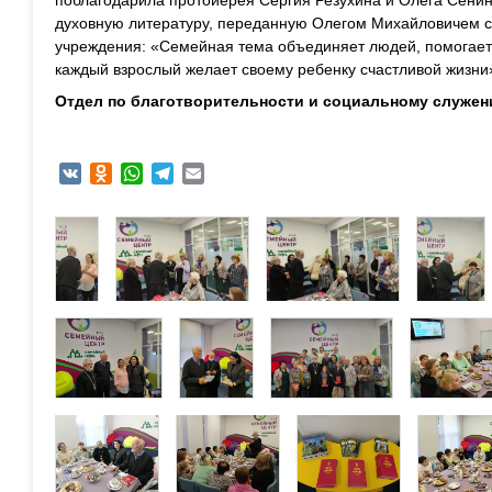
поблагодарила протоиерея Сергия Резухина и Олега Сенин
духовную литературу, переданную Олегом Михайловичем с
учреждения: «Семейная тема объединяет людей, помогает
каждый взрослый желает своему ребенку счастливой жизни
Отдел по благотворительности и социальному служе
VK
Odnoklassniki
WhatsApp
Telegram
Email