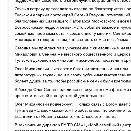
поддержании семейного благополучия, возрастания в любв
Открыл встречу председатель отдела по благотворительно
Тульской епархии протоиерей Сергий Резухин, отметивший, 
благословению Святейшего Патриарха Московского и всея 
Всероссийская неделя семьи: «Это событие важное и нужно
семейные проблемы есть, к сожалению, у многих. Святейш
многократно говорил о том, что святость семьи незыблема.
Сегодня мы пригласили в учреждение с символичным наз
Михайловича Сенина – известного общественного и церков
Тульской духовной семинарии, миссионера, писателя и хри
Олег Михайлович – человек с богатым жизненным опытом –
литературных трудах, но и в своих публичных выступлениях
болеет душой за то, чтобы российские семьи были крепки
В беседе Олег Сенин поделился со слушателями фактами и
просветительской и депутатской деятельности.
Олег Михайлович подчеркнул: «Только связь с Богом дает 
Гумилева «Слово» сказано: «Но забыли мы, что осиянно тол
Евангелии от Иоанна сказано, что Слово это – Бог»».
В заключение директор ГУ ТО СМФЦ «Мой семейный цент