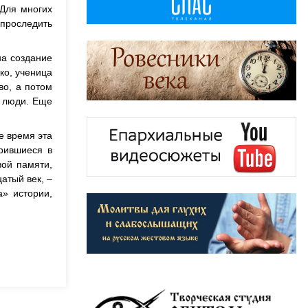
 Для многих
 проследить
на создание
ко, ученица
во, а потом
я люди. Еще
е время эта
рившиеся в
вой памяти,
атый век, –
» истории,