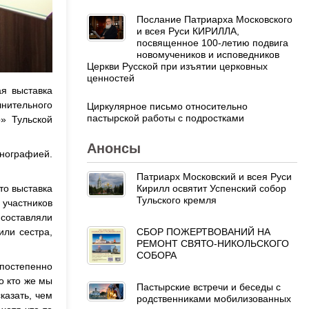
Послание Патриарха Московского
и всея Руси КИРИЛЛА,
посвященное 100-летию подвига
новомучеников и исповедников
Церкви Русской при изъятии церковных
ценностей
ая выставка
нительного
Циркулярное письмо относительно
пастырской работы с подростками
» Тульской
Анонсы
нографией.
Патриарх Московский и всея Руси
Кирилл освятит Успенский собор
то выставка
Тульского кремля
участников
 составляли
СБОР ПОЖЕРТВОВАНИЙ НА
или сестра,
РЕМОНТ СВЯТО-НИКОЛЬСКОГО
СОБОРА
постепенно
о кто же мы
Пастырские встречи и беседы с
казать, чем
родственниками мобилизованных