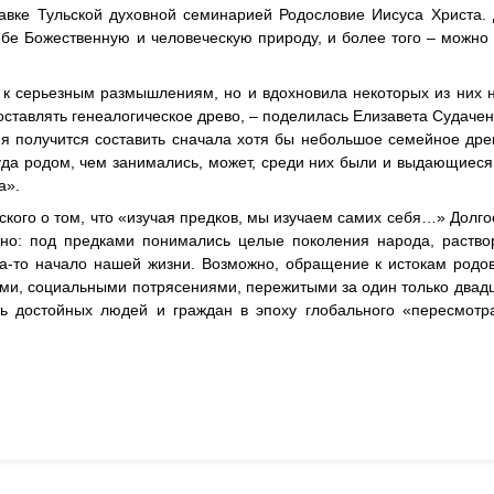
авке Тульской духовной семинарией Родословие Иисуса Христа.
ебе Божественную и человеческую природу, и более того – можно
 к серьезным размышлениям, но и вдохновила некоторых из них 
оставлять генеалогическое древо, – поделилась Елизавета Судачен
я получится составить сначала хотя бы небольшое семейное дре
ткуда родом, чем занимались, может, среди них были и выдающиес
а».
кого о том, что «изучая предков, мы изучаем самих себя…» Долго
но: под предками понимались целые поколения народа, раство
да-то начало нашей жизни. Возможно, обращение к истокам родо
ми, социальными потрясениями, пережитыми за один только двадц
ь достойных людей и граждан в эпоху глобального «пересмотра