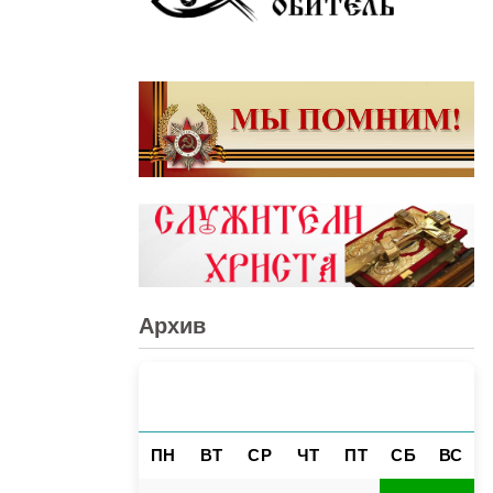
Архив
АВГУСТ 2026
«
»
ПН
ВТ
СР
ЧТ
ПТ
СБ
ВС