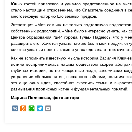
Юных гостей привлекло и удивило представленное на выст
стало настоящим откровением, что Спаситель соединил в с
многовековую историю Его земных предков.
Экспозиция «Моя семья» не только подтолкнула подростков
собственных родословий. «Мне было интересно узнать, как с
Центра образования №44 города Тулы,- Надеюсь, что у мен
расширить его. Хочется узнать, кто же были мои предки, о
хочется узнать и понять, какие я унаследовала от них качеств
Как не вспомнить известную мысль историка Василия Ключевс
истина воспринималась нашим обществом скорее абстракт
глубинах истории, но не конкретные люди, заложивших ког
устранение «белых» пятен, вызванных войнами, политически
это еще одна идея, способная скрепить семьи и вырастит
размывания прописных истин и фундаментальных понятий.
Марина Полянская, ф
ото автора
VK
Odnoklassniki
WhatsApp
Telegram
Email