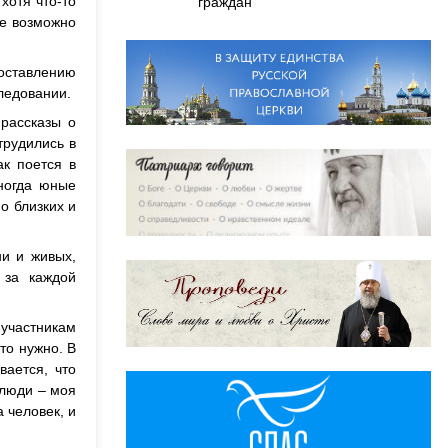
хотя что-то
граждан
не возможно
составлению
следовании.
рассказы о
трудились в
ак поется в
иногда юные
о близких и
и и живых,
 за каждой
участникам
то нужно. В
вается, что
 люди – моя
 человек, и