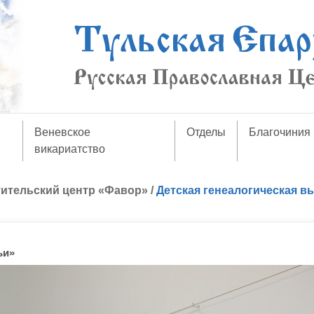
Веневское
Отделы
Благочиния
викариатство
ительский центр «Фавор»
/
Детская генеалогическая в
ьи»