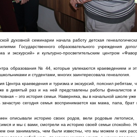
ской духовной семинарии начала работу детская генеалогическ
илиями Государственного образовательного учреждения допол
ма и экскурсий» и культурно-просветительским центром «Фавор
нтра образования № 44, которые увлекаются краеведением и эт
школьниками и студентами, многих заинтересовала генеалогия.
 Центра краеведения и туризма и экскурсий, пояснил ребятам, ч
же в девятый раз и на ней представлены работы финалистов и 
ловная – это история семьи. Наверняка, вы в начальной школе уже
 зачастую сегодня семья воспринимается как мама, папа, брат 
мен описывали историю своих родов, вели родовые летописи, 
симся и мы с вами, смотрели на историю своей семьи спокойно. Н
чем они занимались, чем были известны, что мы можем о них расс