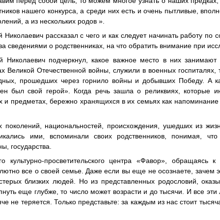
им перед собой цель, то можем многое узнать о наших предках, 
тников нашего конкурса, а среди них есть и очень пытливые, впол
лений, а из нескольких родов ».
Николаевич рассказал с чего и как следует начинать работу по 
 за сведениями о родственниках, на что обратить внимание при ис
й Николаевич подчеркнул, какое важное место в них занимают 
х Великой Отечественной войны, служили в военных госпиталях, 
одных, прошедших через горнило войны и добывших Победу. А к
тен был свой герой». Когда речь зашла о реликвиях, которые 
х и предметах, бережно хранящихся в их семьях как напоминание 
 поколений, национальностей, происхождения, ушедших из жизн
икались ими, вспоминали своих родственников, понимая, что
ы, государства.
о культурно-просветительского центра «Фавор», обращаясь к 
ютно все о своей семье. Даже если вы еще не осознаете, зачем э
стерых близких людей. Но из представленных родословий, оказы
опнуть еще глубже, то число может возрасти и до тысячи. И все эти
че не теряется. Только представьте: за каждым из нас стоит тысяча