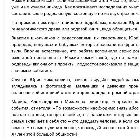
можем похвалиться? Если мы зададимся этой мыслью, постав
уже и не узнаем никогда. Как показывают исследования учас
составить свою родословную, состоящую не из двух-трех поко
На примере некоторых, наиболее подробных, проектов Юрий 
генеалогического древа или родовой книги, куда обращаться
Знакомя школьников с родословиями их сверстников, Юри
прадедах, дедушках и бабушках, которые воевали на фронта
тылу. Вполне естественно, что ребята вспомнили своих р
известной песне «нет в России семьи такой, где не памя
родоведы включают в проекты, подростки рассказали о веща
значимых событиях.
Слушая Юрия Николаевича, вникая в судьбы людей разных
вглядываясь в фотографии, мальчишки и девчонки прон
человеческой историей стоит история народа, огромной стран
Марина Александровна Михалева, директор Епархиальног
события, отметила: «По возможности необходимо знать абсол
начале встречи, говоря о семье, вы насчитали пятерых-ше
семья включает в себя сто – сто двадцать человек, а если к
семья. Но самое удивительное, что каждый из нас в этой тыся
я член этой большой общности!».