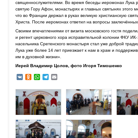
священнослужителями. Во время беседы иеромонах Лука р
святую Гору Афон, монастырях и главных святынях этого ме
что во Франции держал в руках великую христианскую свя
Христа. После иеромонах ответил на вопросы заключённых
Своими впечатлениями от визита московского гостя подел
и регент церковного хора исправительной колонии ФКУ ИК
насельника Сретенского монастыря стал уже доброй трад
Лука уже более 14 лет приезжает к нам в храм и поддержив
им в духовной жизни».
Иерей Владимир Цолов, фото Игоря Тимошенко
VK
Odnoklassniki
WhatsApp
Telegram
Email