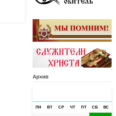
Архив
АВГУСТ 2026
«
»
ПН
ВТ
СР
ЧТ
ПТ
СБ
ВС