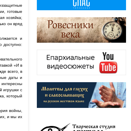
беззащитные
и, готовые
ая хозяйка;
ько он вряд
олжается и
о доступно:
овательного
тавкой «И в
де всего, в
ные даты и
ь интересны
й игрушки с
ка, который
ория войны,
их, и мы их