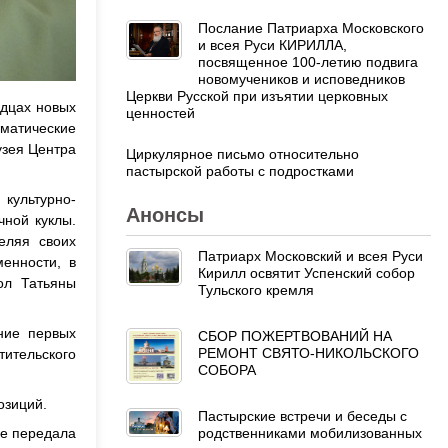
Послание Патриарха Московского
и всея Руси КИРИЛЛА,
посвященное 100-летию подвига
новомучеников и исповедников
Церкви Русской при изъятии церковных
рдцах новых
ценностей
матические
узея Центра
Циркулярное письмо относительно
пастырской работы с подростками
культурно-
Анонсы
чной куклы.
еляя своих
Патриарх Московский и всея Руси
енности, в
Кирилл освятит Успенский собор
ол Татьяны
Тульского кремля
ание первых
СБОР ПОЖЕРТВОВАНИЙ НА
РЕМОНТ СВЯТО-НИКОЛЬСКОГО
тительского
СОБОРА
озиций.
Пастырские встречи и беседы с
родственниками мобилизованных
ое передала