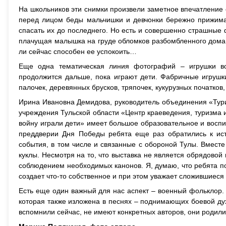
На школьников эти снимки произвели заметное впечатление
перед лицом беды мальчишки и девчонки бережно прижима
спасать их до последнего. Но есть и совершенно страшные 
плачущая малышка на груде обломков разбомбленного дома, 
ли сейчас способен ее успокоить…
Еще одна тематическая линия фотографий – игрушки во
продолжится дальше, пока играют дети. Фабричные игрушки
палочек, деревянных брусков, тряпочек, кукурузных початков,
Ирина Ивановна Демидова, руководитель объединения «Тури
учреждения Тульской области «Центр краеведения, туризма и 
войну играли дети» имеет большое образовательное и воспит
преддверии Дня Победы ребята еще раз обратились к ис
события, в том числе и связанные с обороной Тулы. Вместе
куклы. Несмотря на то, что выставка не является обрядовой 
соблюдением необходимых канонов. Я, думаю, что ребята п
создает что-то собственное и при этом уважает сложившиеся
Есть еще один важный для нас аспект – военный фольклор. 
которая также изложена в песнях – поднимающих боевой дух,
вспомнили сейчас, не имеют конкретных авторов, они родилис