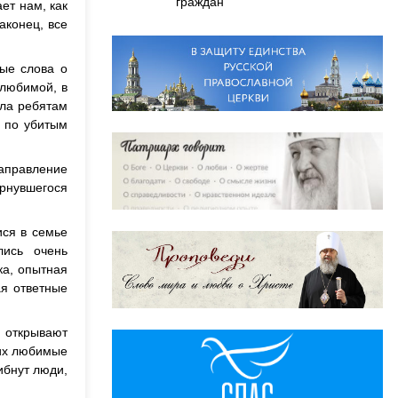
граждан
ет нам, как
аконец, все
ые слова о
 любимой, в
ила ребятам
х по убитым
направление
ернувшегося
ся в семье
лись очень
ка, опытная
ая ответные
о открывают
 их любимые
ибнут люди,