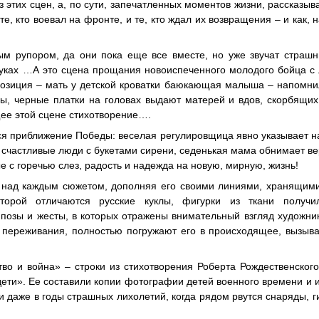
 этих сцен, а, по сути, запечатленных моментов жизни, рассказыва
е, кто воевал на фронте, и те, кто ждал их возвращения – и как, н
м рупором, да они пока еще все вместе, но уже звучат страшн
руках …А это сцена прощания новоиспеченного молодого бойца с
мпозиция – мать у детской кроватки баюкающая малыша – напомн
ы, черные платки на головах выдают матерей и вдов, скорбящи
ее этой сцене стихотворение….
тся приближение Победы: веселая регулировщица явно указывает 
 счастливые люди с букетами сирени, седенькая мама обнимает в
е с горечью слез, радость и надежда на новую, мирную, жизнь!
над каждым сюжетом, дополняя его своими линиями, хранящими
торой отличаются русские куклы, фигурки из ткани получи
позы и жесты, в которых отражены внимательный взгляд художни
и переживания, полностью погружают его в происходящее, вызыв
тво и война» – строки из стихотворения Роберта Рождественског
дети». Ее составили копии фотографии детей военного времени и
и даже в годы страшных лихолетий, когда рядом рвутся снаряды, г