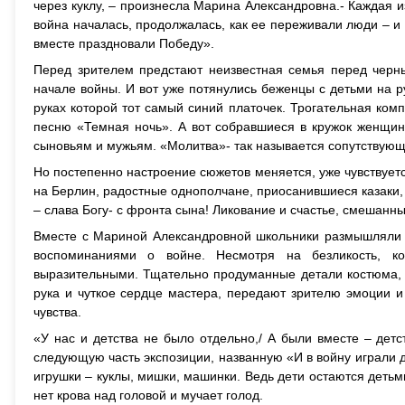
через куклу, – произнесла Марина Александровна.- Каждая из
война началась, продолжалась, как ее переживали люди – и т
вместе праздновали Победу».
Перед зрителем предстают неизвестная семья перед черны
начале войны. И вот уже потянулись беженцы с детьми на 
руках которой тот самый синий платочек. Трогательная ко
песню «Темная ночь». А вот собравшиеся в кружок женщин
сыновьям и мужьям. «Молитва»- так называется сопутствующ
Но постепенно настроение сюжетов меняется, уже чувствуе
на Берлин, радостные однополчане, приосанившиеся казаки,
– слава Богу- с фронта сына! Ликование и счастье, смешанны
Вместе с Мариной Александровной школьники размышляли 
воспоминаниями о войне. Несмотря на безликость, ко
выразительными. Тщательно продуманные детали костюма, 
рука и чуткое сердце мастера, передают зрителю эмоции 
чувства.
«У нас и детства не было отдельно,/ А были вместе – детс
следующую часть экспозиции, названную «И в войну играли 
игрушки – куклы, мишки, машинки. Ведь дети остаются детьм
нет крова над головой и мучает голод.