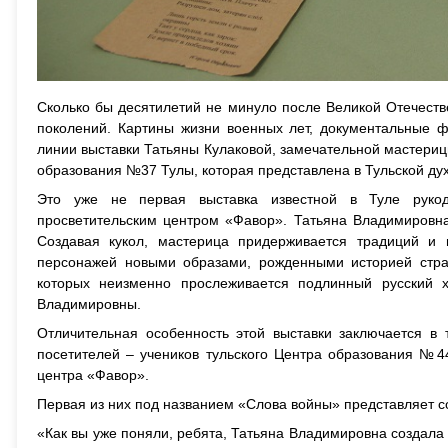
Сколько бы десятилетий не минуло после Великой Отечеств
поколений. Картины жизни военных лет, документальные ф
линии выставки Татьяны Кулаковой, замечательной мастериц
образования №37 Тулы, которая представлена в Тульской ду
Это уже не первая выставка известной в Туле рукоде
просветительским центром «Фавор». Татьяна Владимировна
Создавая кукол, мастерица придерживается традиций и 
персонажей новыми образами, рожденными историей стра
которых неизменно прослеживается подлинный русский ха
Владимировны.
Отличительная особенность этой выставки заключается в 
посетителей – учеников тульского Центра образования №4
центра «Фавор».
Первая из них под названием «Слова войны» представляет с
«Как вы уже поняли, ребята, Татьяна Владимировна создала