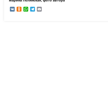
Марина Полянская, ф
ото автора
VK
Odnoklassniki
WhatsApp
Telegram
Email