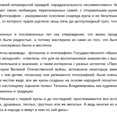
 своей неприкрытой правдой, парадоксальность несовместимого: 
ют своих любимцев, перепачканных сажей, с оторванными рукам
фотографии – разорванная осколком снаряда кукла и ее безутешн
от которого чудом уцелела лишь печь да целлулоидный пупс, тол
енных и послевоенных лет как утверждение, что жизнь прод
 были редкостью, а потому мастерили их сами из того, что был
 консервных банок и жестянок.
сты-краеведы : фольклор и этнография» Государственного образ
экскурсий», отметила, что для ее воспитанников знакомство с выс
ательное и значение, а также интересна с разных аспектов: «Преж
тории Великой Отечественной войны, вспомнили некоторые важ
 с тем детям, поскольку они увлекаются этнографией, были очен
в чистом виде, все же куклы созданы на основе народной лоскутно
о настоящему оценили талант Татьяны Владимировны как художни
 каноны и традиции.
Начиная с первой куклы и до последней, прослеживается вся ист
 душевных, теплых, грустных или же веселых. А ведь многие из н
ь в народе и живут в нем по сей день».