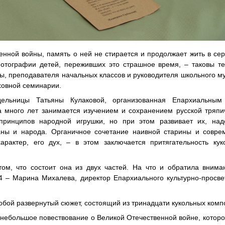
енной войны, память о ней не стирается и продолжает жить в се
отографии детей, переживших это страшное время, – таковы те
ы, преподавателя начальных классов и руководителя школьного м
ховной семинарии.
льницы Татьяны Кулаковой, организованная Епархиальным 
 много лет занимается изучением и сохранением русской тряпи
принципов народной игрушки, но при этом развивает их, над
ны и народа. Органичное сочетание наивной старины и соврем
рактер, его дух, – в этом заключается притягательность кук
том, что состоит она из двух частей. На что и обратила вним
4 – Марина Михалева, директор Епархиального культурно-просве
обой развернутый сюжет, состоящий из тринадцати кукольных комп
 небольшое повествование о Великой Отечественной войне, котор