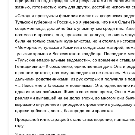
официально подтвержденными результатами генеалогическ
жизнью, готовностью жить для других, достойно исполняя с
«Сегодня прозвучали фамилии именитых дворянских родов,
Тульской губернии и России, но я уверена, что имя Ольги
современницы, достойно быть упомянутым среди них. Изве
поэтесса и прозаик, она, прожила не долгую, но очень ярку
была не только смелым журналистом, но и стояла у истоко
«Мемориал», тульского Комитета солдатских матерей, нем
тульских храмов и Всехсвятского кладбища. Последним мес
«Тульские епархиальные ведомости», со временем ставша
Геннадиевна.– К сожалению, единственная дочь Ольги род
в раннем детстве, поэтому наследников не осталось. Но ли
дальними родственниками, из рук которых я получила в по
«…Явись мне отблеском мгновенным». Эта, единственно из
одна из моих любимых. Живя в советское время, Ольга Ник
реалиями выпавшей на ее долю эпохи, во многом они были
выражено внутреннее природное стремление к ушедшему в
царили доблесть, честь, благородство и красота».
Прекрасной иллюстрацией стало стихотворение, написанн
году:
Заколки из прически выну –