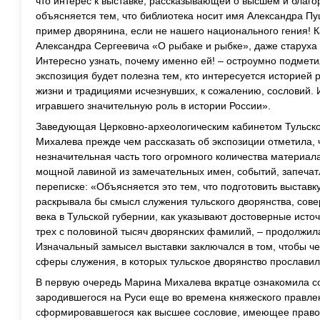
что интерес к выставке, рассказывающей о высшем и благо
объясняется тем, что библиотека носит имя Александра Пу
пример дворянина, если не нашего национального гения! 
Александра Сергеевича «О рыбаке и рыбке», даже старуха 
Интересно узнать, почему именно ей! – остроумно подмети
экспозиция будет полезна тем, кто интересуется историей 
жизни и традициями исчезнувших, к сожалению, сословий. И
игравшего значительную роль в истории России».
Заведующая Церковно-археологическим кабинетом Тульск
Михалева прежде чем рассказать об экспозиции отметила, 
незначительная часть того огромного количества материал
мощной лавиной из замечательных имен, событий, запечат
переписке: «Объясняется это тем, что подготовить выставку
раскрывала бы смысл служения тульского дворянства, сове
века в Тульской губернии, как указывают достоверные исто
трех с половиной тысяч дворянских фамилий, – продолжи
Изначальный замысел выставки заключался в том, чтобы че
сферы служения, в которых тульское дворянство прославил
В первую очередь Марина Михалева вкратце ознакомила со
зародившегося на Руси еще во времена княжеского правлени
сформировавшегося как высшее сословие, имеющее право н