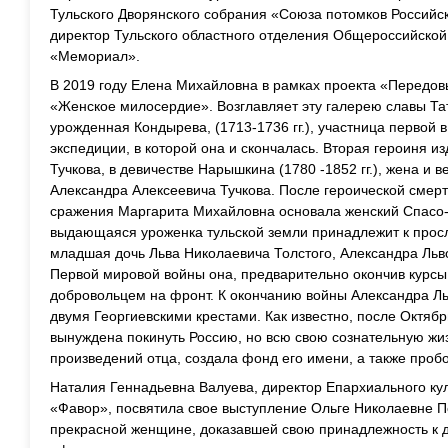
Тульского Дворянского собрания «Союза потомков Российс
директор Тульского областного отделения Общероссийско
«Мемориал».
В 2019 году Елена Михайловна в рамках проекта «Передов
«Женское милосердие». Возглавляет эту галерею славы Т
урожденная Кондырева, (1713-1736 гг.), участница первой
экспедиции, в которой она и скончалась. Вторая героиня 
Тучкова, в девичестве Нарышкина (1780 -1852 гг.), жена и 
Александра Алексеевича Тучкова. После героической смерт
сражения Маргарита Михайловна основала женский Спасо
выдающаяся уроженка тульской земли принадлежит к прос
младшая дочь Льва Николаевича Толстого, Александра Львов
Первой мировой войны она, предварительно окончив курсы
добровольцем на фронт. К окончанию войны Александра Л
двумя Георгиевскими крестами. Как известно, после Октяб
вынуждена покинуть Россию, но всю свою сознательную жи
произведений отца, создала фонд его имени, а также пробо
Наталия Геннадьевна Валуева, директор Епархиального кул
«Фавор», посвятила свое выступление Ольге Николаевне П
прекрасной женщине, доказавшей свою принадлежность к 