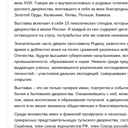
века XVIII. Говоря же о внутрисословных и родовых отличия
русского дворянства, впитавшего в себя за века благородн
Золотой Орды, Калмыкии, Литвы, Польши, Кавказа.
Выставка включает в себя 15 тематических стендов, котор
дворянства в жизни России. И каждый из них содержит дес
остающихся на слуху, полузабытых или же совсем незнак
Значительная часть дворян прославила Родину, ревностно
время и доблестно воюя на полях сражений различных войн
Отечества, будучи высшими губернскими начальниками, вс
промышленности, образования и науки. Немало среди пред
выдающих ученых, занимавшихся различными исследовани
личностей – участников дальних экспедиций, совершивших
открытия.
Выставка – это не только галерея имен, портретов и событ
бытия и бытования дворянства. Ознакомившись с ней, мож
том, какое воспитание и образование получали в дворянски
место в их жизни занимала общественная и благотворитель
Среди множества имен и фамилий прозвучало и несколько 
прекрасных представительницах тульского дворянства, сос
Серёгина, член союза журналистов РФ, член Союза российс