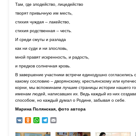
Там, где злодейство, лицедейство
творят привычную им месть,
стихия чуждая – лакейство,
стихия родственная – честь.
И среди смуты и разлада
как ни суди и ни злословь,
мной правят искренность, и радость,
и предков солнечная кровь.
В завершение участники встречи единодушно согласились с 
какому сословию – дворянскому, крестьянскому или купече
корни, мы вспоминаем лучшие страницы истории нашего го
именам людей, написавших их. Ведь каждый из них создава
способом, но каждый думал о Родине, забывая о себе.
Марина Полянская, фото автора
VK
Odnoklassniki
WhatsApp
Telegram
Email