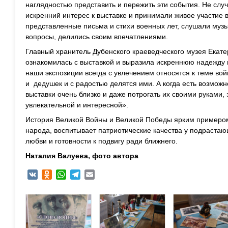
наглядностью представить и пережить эти события. Не слу
искренний интерес к выставке и принимали живое участие 
представленные письма и стихи военных лет, слушали музы
вопросы, делились своим впечатлениями.
Главный хранитель Дубенского краеведческого музея Екат
ознакомилась с выставкой и выразила искреннюю надежду 
наши экспозиции всегда с увлечением относятся к теме во
и дедушек и с радостью делятся ими. А когда есть возможн
выставки очень близко и даже потрогать их своими руками,
увлекательной и интересной».
История Великой Войны и Великой Победы ярким примером
народа, воспитывает патриотические качества у подрастаю
любви и готовности к подвигу ради ближнего.
Наталия Валуева, фото автора
VK
Odnoklassniki
WhatsApp
Telegram
Email