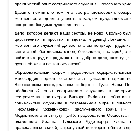
практический опыт сестринского служения – полезного хрис
Давайте помнить о том, что сестра милосердия, сове
жертвенности, должна увидеть в каждом нуждающемся 
сестре необходима духовная жизнь.
Дело, которое делают наши сестры, не ново. Сколько бы
царственных, и простых; и вдовиц, и девиц! Женщин, 
жертвенного служения! До вас на этом поприще трудилис
святителей, богоносных отцов, богословов, пастырей, 
войти в их труд и продолжать это доброе дело, памятуя, 
духовной жизни всякого человека”.
Образовательный форум продолжился содержательным
милосердия первого сестричества Тульской епархии 
Всехсвятском кафедральном соборе г. Тулы Нины Пе
обобщенный опыт сестринского служения в историче
сестричества протоиерея Виктора Рябовола, обративш
социальному служению в современном мире в личност
Николаевны Кожевниковой, заслуженного врача РФ,
Медицинского институту ТулГУ, председателя Общества п
блаженного Иоанна, Тульского Чудотворца, члена 
православных врачей, затронувшей некоторые общие вопр