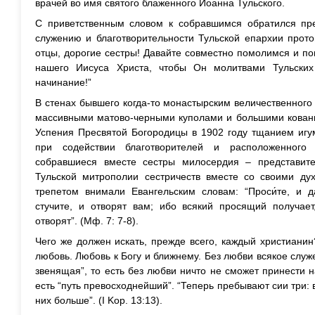
врачей во имя святого блаженного Иоанна Тульского.
С приветственным словом к собравшимся обратился пр
служению и благотворительности Тульской епархии прото
отцы, дорогие сестры! Давайте совместно помолимся и по
нашего Иисуса Христа, чтобы Он молитвами Тульских
начинание!”
В стенах бывшего когда-то монастырским величественного 
массивными матово-черными куполами и большими кованым
Успения Пресвятой Богородицы в 1902 году тщанием игу
при содействии благотворителей и расположенного
собравшиеся вместе сестры милосердия – представит
Тульской митрополии сестричеств вместе со своими д
трепетом внимали Евангельским словам: “Проси́те, и д
стучите, и отворят вам; ибо всякий просящий получае
отворят”. (Мф. 7: 7-8).
Чего же должен искать, прежде всего, каждый христиани
любовь. Любовь к Богу и ближнему. Без любви всякое служ
звенящая”, то есть без любви ничто не сможет принести
есть “путь превосходнейший”. “Теперь пребывают сии три: 
них больше”. (I Kop. 13:13).