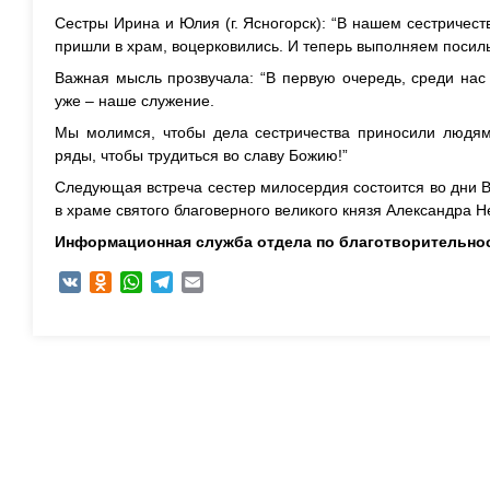
Сестры Ирина и Юлия (г. Ясногорск): “В нашем сестричес
пришли в храм, воцерковились. И теперь выполняем посил
Важная мысль прозвучала: “В первую очередь, среди нас
уже – наше служение.
Мы молимся, чтобы дела сестричества приносили людя
ряды, чтобы трудиться во славу Божию!”
Следующая встреча сестер милосердия состоится во дни Ве
в храме святого благоверного великого князя Александра Н
Информационная служба отдела по благотворительно
VK
Odnoklassniki
WhatsApp
Telegram
Email