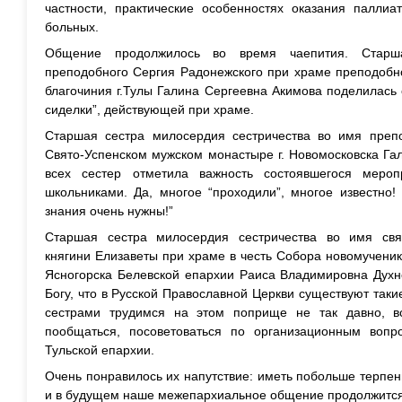
частности, практические особенностях оказания палли
больных.
Общение продолжилось во время чаепития. Старш
преподобного Сергия Радонежского при храме преподобн
благочиния г.Тулы Галина Сергеевна Акимова поделилас
сиделки”, действующей при храме.
Старшая сестра милосердия сестричества во имя преп
Свято-Успенском мужском монастыре г. Новомосковска Га
всех сестер отметила важность состоявшегося меро
школьниками. Да, многое “проходили”, многое известно
знания очень нужны!”
Старшая сестра милосердия сестричества во имя св
княгини Елизаветы при храме в честь Собора новомученико
Ясногорска Белевской епархии Раиса Владимировна Духн
Богу, что в Русской Православной Церкви существуют таки
сестрами трудимся на этом поприще не так давно, вс
пообщаться, посоветоваться по организационным воп
Тульской епархии.
Очень понравилось их напутствие: иметь побольше терпен
и в будущем наше межепархиальное общение продолжится