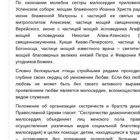
По окончании молебна сестры милосердия приложил
Успенском соборе: мощам блаженного Иоанна Христа ради
иконе блаженной Матроны с частицей ее святых 
митрополитом Алексием; частице мощей священному
Верейского, иконе с частицей мощей исповедника Агафа
мощей исповедника Николая Алма-Атинского (М
священномученика Кукши Киево-Печерского, частице
Богоносца, частице мощей известного врача – святител
мощей благоверных великих князей Петра и Февронии 
угодников Божиих.
Словно белокрылые птицы стройными рядами проходи
глубине своих сердец об умножении Любви. Если без любв
любовь не может быть без своего активного выраж
проявлением любви является милосердие, вспомоществов
видом служения.
Положение об организации сестричеств и братств диак
Православной Церкви гласит: “Сестричество диаконическо
милосердия объединяет лиц женского пола право
осуществления различных видов социальной благотвор
милосердия) в целях помощи: детям, находящимся в трудн
– оставшимся без попечения родителей; больным, 