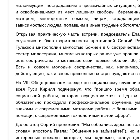
малоимущим; пострадавшим в чрезвычайных ситуациях; 
и освободившимся из мест лишения свободы; беременны
матерям, многодетным семьям; лицам, страдающим 
зависимостью; людям, попавшим в иные трудные обстоятел
Открывая практическую часть встречи, председатель Еп
служению и благотворительности протоиерей Сергий Ре
Тульской митрополии милостью Божией в 6 сестричества
сестер милосердия, многие из которых ранее уже прошли 
есть сестричества, отметившие свои первые юбилеи: 30, 1
Есть и совсем молодые сестричества, как, например
действующие, так и вновь пришедшие сестры нуждаются в 
На VIII Общецерковном съезде по социальному служению
всея Руси Кирилл подчеркнул, что “пришло время обра
социальной работы, которая осуществляется в Церкви
обязательно проходили профессиональное обучение, у
знакомы с современными методами работы с больными 
помощи, с современными технологиями в этой сфере”.
Далее отец Сергий продолжил: “Мы собрались здесь не тол
словам апостола Павла: “Общения не забывайте!”), но и
интересные доклады, которые, мы надеемся, станут ц