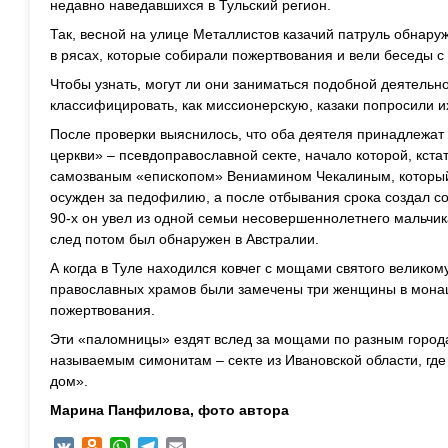
недавно наведавшихся в Тульский регион.
Так, весной на улице Металлистов казачий патруль обнар
в рясах, которые собирали пожертвования и вели беседы с
Чтобы узнать, могут ли они заниматься подобной деятельн
классифицировать, как миссионерскую, казаки попросили и
После проверки выяснилось, что оба деятеля принадлежат
церкви» – псевдоправославной секте, начало которой, кста
самозваным «епископом» Вениамином Чекалиным, который 
осужден за педофилию, а после отбывания срока создал с
90-х он увел из одной семьи несовершеннолетнего мальчика
след потом был обнаружен в Австралии.
А когда в Туле находился ковчег с мощами святого велико
православных храмов были замечены три женщины в мон
пожертвования.
Эти «паломницы» ездят вслед за мощами по разным города
называемым симонитам – секте из Ивановской области, гд
дом».
Марина Панфилова, фото автора
VK
Odnoklassniki
WhatsApp
Telegram
Email