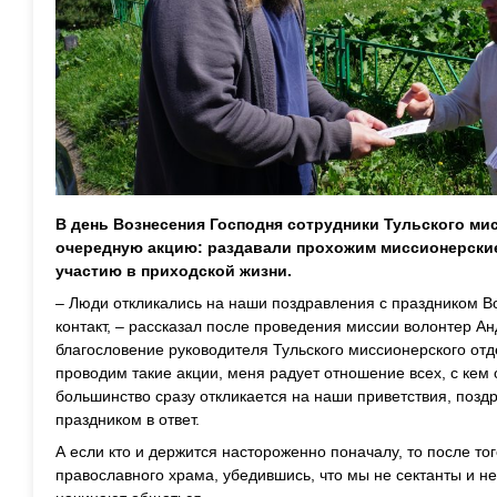
В день Вознесения Господня сотрудники Тульского ми
очередную акцию: раздавали прохожим
миссионерски
участию в приходской жизни.
– Л
юди откликались
на наши поз
дравления с праздником В
контакт, – рассказал
после проведения миссии
волонтер Анд
благословение руководителя Тульского ми
ссионерского от
проводим такие акции,
меня
радует отношение всех, с ке
большинство сразу откликается на наши приветствия, поз
праздником в ответ.
А если кто и
держится настороженно поначалу
, то после то
православного храма, убедив
шись, что мы не сектанты и н