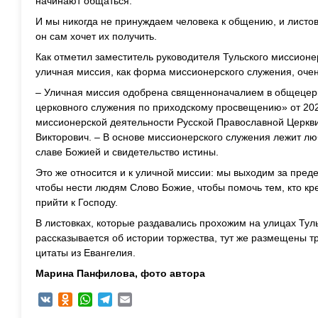
начинают общаться.
И
мы никогда не принуждаем человека к общению, и листов
он сам хочет их получить.
Как отметил заместитель
руководи
теля Тульского миссионе
уличная миссия, как форма миссионерского служения, очен
– Уличная миссия одобрена священноначалием в общецер
церковного служения по приходскому просвещению» от 20
миссионерской деятельности Русской Православной Церкви»
Викторович. –
В
основе миссионерского служения лежит любо
славе Божией и свидетельство истины.
Это же относится и к уличной миссии: мы выходим за пред
чтобы нести
людям Слово Божие,
чтобы помочь тем, кто кр
прийти к Господу.
В листовках, которые раздавались прохожим на улицах Тул
рассказывается об истории торжества, тут же размещены тр
цитаты из Евангелия.
Марина Панфилова, фото автора
VK
Odnoklassniki
WhatsApp
Telegram
Email