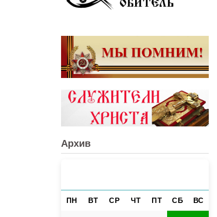
Архив
АВГУСТ 2026
«
»
ПН
ВТ
СР
ЧТ
ПТ
СБ
ВС