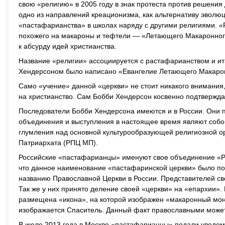
свою «религию» в 2005 году в знак протеста против решения
одно из направлений креационизма, как альтернативу эволю
«пастафарианства» в школах наряду с другими религиями. «
похожего на макароны и тефтели — «Летающего Макаронного
к абсурду идей христианства.
Название «религии» ассоциируется с растафарианством и и
Хендерсоном было написано «Евангелие Летающего Макаро
Само «учение» данной «церкви» не стоит никакого внимания
на христианство. Сам Бобби Хендерсон косвенно подтвержда
Последователи Бобби Хендерсона имеются и в России. Они п
объединения и выступления в настоящее время являют собо
глумления над основной культурообразующей религиозной ор
Патриархата (РПЦ МП).
Российские «пастафарианцы» именуют свое объединение «Р
что данное наименование «пастафаринской церкви» было п
названию Православной Церкви в России. Представителей с
Так же у них принято деление своей «церкви» на «епархии».
размещена «икона», на которой изображен «макаронный монс
изображается Спаситель. Данный факт православными может 
В июле 2013 года в Москве «пастафарианцы» подали уведом