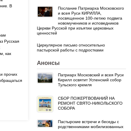
ние. В
Послание Патриарха Московского
и всея Руси КИРИЛЛА,
посвященное 100-летию подвига
новомучеников и исповедников
Церкви Русской при изъятии церковных
ценностей
рам
аз Русская
Циркулярное письмо относительно
х
пастырской работы с подростками
м, как
Анонсы
и прочих
Патриарх Московский и всея Руси
Кирилл освятит Успенский собор
 обращаться
Тульского кремля
СБОР ПОЖЕРТВОВАНИЙ НА
РЕМОНТ СВЯТО-НИКОЛЬСКОГО
СОБОРА
Пастырские встречи и беседы с
родственниками мобилизованных