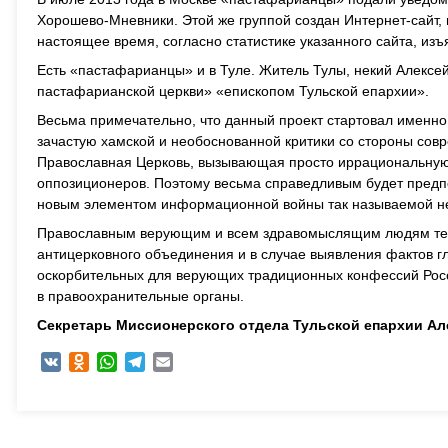
Хорошево-Мневники. Этой же группой создан Интернет-сайт, 
настоящее время, согласно статистике указанного сайта, из
Есть «пастафарианцы» и в Туле. Житель Тулы, некий Алексе
пастафарианской церкви» «епископом Тульской епархии».
Весьма примечательно, что данный проект стартовал именно 
зачастую хамской и необоснованной критики со стороны сов
Православная Церковь, вызывающая просто иррациональную
оппозиционеров. Поэтому весьма справедливым будет предп
новым элементом информационной войны так называемой не
Православным верующим и всем здравомыслящим людям тепе
антицерковного объединения и в случае выявления фактов 
оскорбительных для верующих традиционных конфессий Рос
в правоохранительные органы.
Секретарь Миссионерского отдела Тульской епархии Ал
VK
Odnoklassniki
WhatsApp
Telegram
Email