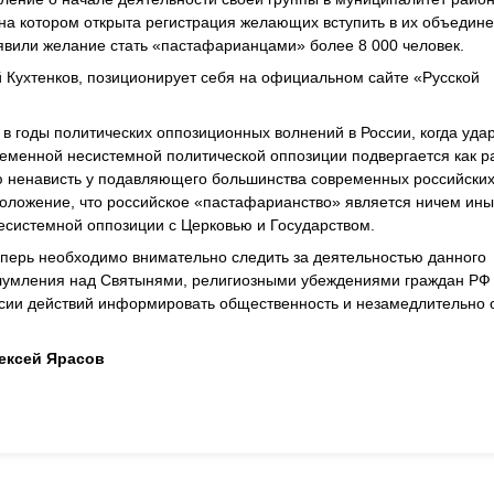
на котором открыта регистрация желающих вступить в их объедине
ъявили желание стать «пастафарианцами» более 8 000 человек.
й Кухтенков, позиционирует себя на официальном сайте «Русской
в годы политических оппозиционных волнений в России, когда уда
ременной несистемной политической оппозиции подвергается как р
 ненависть у подавляющего большинства современных российски
оложение, что российское «пастафарианство» является ничем ины
системной оппозиции с Церковью и Государством.
рь необходимо внимательно следить за деятельностью данного
глумления над Святынями, религиозными убеждениями граждан РФ 
сии действий информировать общественность и незамедлительно
ексей Ярасов