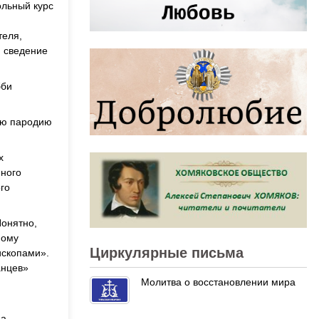
ольный курс
теля,
, сведение
бби
ную пародию
х
нного
го
онятно,
ному
Циркулярные письма
ископами».
анцев»
Молитва о восстановлении мира
на