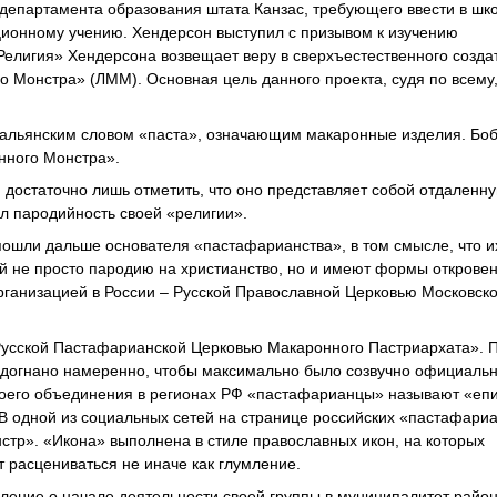
 департамента образования штата Канзас, требующего ввести в шк
ционному учению. Хендерсон выступил с призывом к изучению
Религия» Хендерсона возвещает веру в сверхъестественного созда
 Монстра» (ЛММ). Основная цель данного проекта, судя по всему
тальянским словом «паста», означающим макаронные изделия. Бо
нного Монстра».
, достаточно лишь отметить, что оно представляет собой отдален
л пародийность своей «религии».
ошли дальше основателя «пастафарианства», в том смысле, что и
й не просто пародию на христианство, но и имеют формы открове
ганизацией в России – Русской Православной Церковью Московско
усской Пастафарианской Церковью Макаронного Пастриархата». П
одогнано намеренно, чтобы максимально было созвучно официаль
воего объединения в регионах РФ «пастафарианцы» называют «еп
 В одной из социальных сетей на странице российских «пастафари
тр». «Икона» выполнена в стиле православных икон, на которых
расцениваться не иначе как глумление.
ление о начале деятельности своей группы в муниципалитет райо