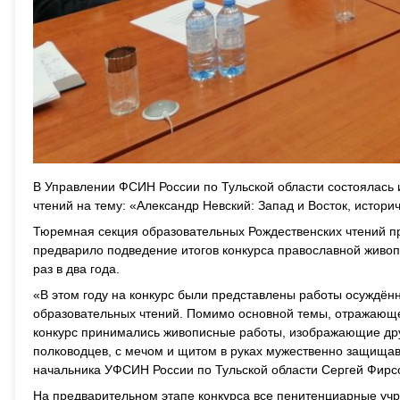
В Управлении ФСИН России по Тульской области состоялась
чтений на тему: «Александр Невский: Запад и Восток, истори
Тюремная секция образовательных Рождественских чтений п
предварило подведение итогов конкурса православной живо
раз в два года.
«В этом году на конкурс были представлены работы осуждё
образовательных чтений. Помимо основной темы, отражающей
конкурс принимались живописные работы, изображающие други
полководцев, с мечом и щитом в руках мужественно защищав
начальника УФСИН России по Тульской области Сергей Фирс
На предварительном этапе конкурса все пенитенциарные уч