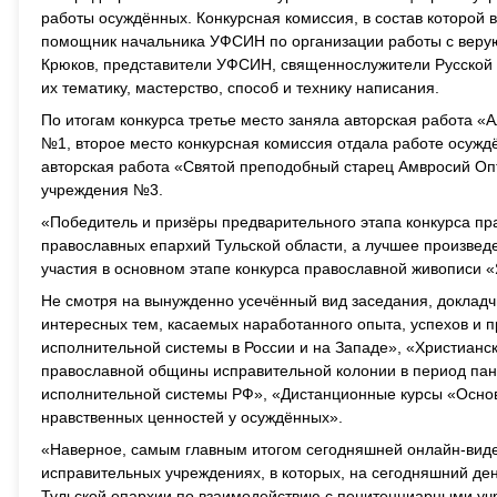
работы осуждённых. Конкурсная комиссия, в состав которой
помощник начальника УФСИН по организации работы с веру
Крюков, представители УФСИН, священнослужители Русской 
их тематику, мастерство, способ и технику написания.
По итогам конкурса третье место заняла авторская работа 
№1, второе место конкурсная комиссия отдала работе осужд
авторская работа «Святой преподобный старец Амвросий Оп
учреждения №3.
«Победитель и призёры предварительного этапа конкурса п
православных епархий Тульской области, а лучшее произвед
участия в основном этапе конкурса православной живописи
Не смотря на вынужденно усечённый вид заседания, докладчи
интересных тем, касаемых наработанного опыта, успехов и 
исполнительной системы в России и на Западе», «Христиан
православной общины исправительной колонии в период пан
исполнительной системы РФ», «Дистанционные курсы «Основ
нравственных ценностей у осуждённых».
«Наверное, самым главным итогом сегодняшней онлайн-вид
исправительных учреждениях, в которых, на сегодняшний ден
Тульской епархии по взаимодействию с пенитенциарными уч