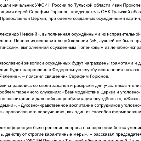
 вошли начальник УФСИН России по Тульской области Иван Прокопе
ющими иерей Серафим Горюнов, председатель ОНК Тульской обла
Православной Церкви, при оценке созданных осуждёнными картин,
«Александр Невский», выполненная осуждёнными из исправительной
ённого Попова из исправительной колонии №5, лучшей же была пр
тинский», выполненная осуждённым Попенковым из лечебно-испр
равославной живописи осуждённых будут награждены грамотами и
ение будет направлено в Федеральную службу исполнения наказан
 «Явление», – пояснил священник Серафим Горюнов.
ки справились со своей задачей и раскрыли для участников чтени
проблем тюремного служения: «Взаимодействие Церкви и уголовно-
ское воспитание и дальнейшая реабилитация осуждённых», «Жизнь
демии», «Духовно-нравственное воспитание сотрудников уголовно
ы православного вероучения», как один из способов формировани
еоконференции было решение вопроса о совершении богослужени
ь, действуют строгие карантинные меры», – рассказал председате
реждениями УФСИН России по Тульской области протоиерей Игорь