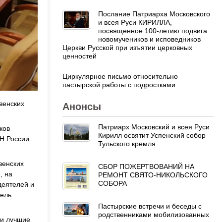
Послание Патриарха Московского
и всея Руси КИРИЛЛА,
посвященное 100-летию подвига
новомучеников и исповедников
Церкви Русской при изъятии церковных
ценностей
Циркулярное письмо относительно
пастырской работы с подростками
венских
Анонсы
Патриарх Московский и всея Руси
ков
Кирилл освятит Успенский собор
Н России
Тульского кремля
венских
СБОР ПОЖЕРТВОВАНИЙ НА
, на
РЕМОНТ СВЯТО-НИКОЛЬСКОГО
СОБОРА
деятелей и
тель
Пастырские встречи и беседы с
родственниками мобилизованных
ти лучшие