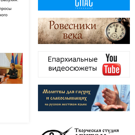
опросы
ного