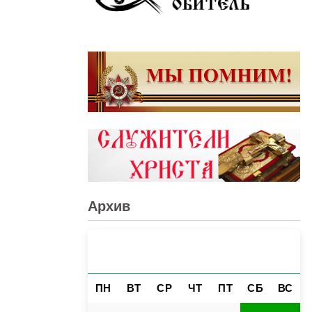
Архив
АВГУСТ 2026
«
»
ПН
ВТ
СР
ЧТ
ПТ
СБ
ВС