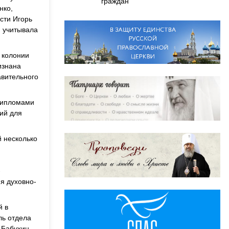
граждан
нко,
сти Игорь
 учитывала
 колонии
изнана
авительного
 дипломами
ий для
й несколько
-
я духовно-
й в
ль отдела
 Бабухин.