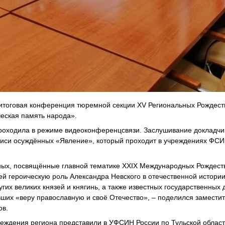
 итоговая конференция тюремной секции XV Региональных Рождест
ческая память народа».
роходила в режиме видеоконференцсвязи. Заслушивание докладчи
писи осуждённых «Явление», который проходит в учреждениях ФСИ
нных, посвящённые главной тематике XXIX Международных Рождест
 героическую роль Александра Невского в отечественной истории
х великих князей и княгинь, а также известных государственных 
ших «веру православную и своё Отечество», – поделился замести
ов.
реждения региона представили в УФСИН России по Тульской облас