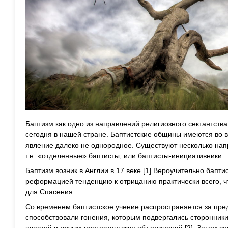
Баптизм как одно из направлений религиозного сектантств
сегодня в нашей стране. Баптистские общины имеются во в
явление далеко не однородное. Существуют несколько нап
т.н. «отделенные» баптисты, или баптисты-инициативники.
Баптизм возник в Англии в 17 веке [1].Вероучительно бап
реформацией тенденцию к отрицанию практически всего, чт
для Спасения.
Со временем баптистское учение распространяется за пре
способствовали гонения, которым подвергались сторонники 
властей и других протестантских объединений [2]. Затем 