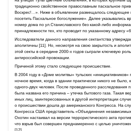
традиционно свойственное православным пасхальное приве
Воскрес!…». Ниже в объявлении размещалось следующее
посетить Пасхальное богослужение». Далее указывались в
номер дома по ул.Станиславского без какой-либо информ
принадлежности тех, кто проводит по указанному адресу «
Исследователи данного направления сектантства утвержда
аполитичны [11]. Но, несмотря на свою закрытость и аполи
этой секты в середине 2000-х годов сыграли ключевую роль
антироссийской провокации.
Причиной этому стало следующее происшествие.
В 2004 году в «Доме молитвы» тульских «инициативников» 
ночное время, когда в здании практически никого не было,
одного-двух человек. После проведенного расследования
была названа его причина – утечка бытового газа. Такая в
иных лиц, заинтересованных в другой интерпретации случ
о происшествии дошла до американского Конгресса. На сл
Конгресса США представитель «Объединения независимых 
Охотин настаивал на версии террористического акта против
что взрыв был совершен преднамеренно с целью уничтоже
[12].