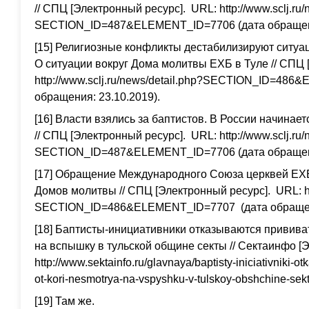
// СПЦ [Электронный ресурс]. URL: http://www.sclj.ru/
SECTION_ID=487&ELEMENT_ID=7706 (дата обращени
[15] Религиозные конфликты дестабилизируют ситуа
О ситуации вокруг Дома молитвы ЕХБ в Туле // СПЦ 
http://www.sclj.ru/news/detail.php?SECTION_ID=48
обращения: 23.10.2019).
[16] Власти взялись за баптистов. В России начина
// СПЦ [Электронный ресурс]. URL: http://www.sclj.ru/
SECTION_ID=487&ELEMENT_ID=7706 (дата обращени
[17] Обращение Международного Союза церквей ЕХБ
Домов молитвы // СПЦ [Электронный ресурс]. URL: http
SECTION_ID=486&ELEMENT_ID=7707 (дата обращени
[18] Баптисты-инициативники отказываются прививат
на вспышку в тульской общине секты // Сектаинфо [
http://www.sektainfo.ru/glavnaya/baptisty-iniciativniki-o
ot-kori-nesmotrya-na-vspyshku-v-tulskoy-obshchine-sek
[19] Там же.