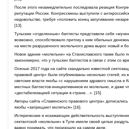
После этого незамедлительно последовала реакция Конгр
репутации России. Конгрессмены выступили с антироссийс
недовольство, требуя «положить конец запугиванию незар
[13].
Тульские «отделенные» баптисты представили себя «мучени
возможно, способствовало притоку к ним обильных денежных
на месте разрушенного молельного дома вырос новый и бо
Новое здание «молельни» на Станиславского также было п
закономерно, что у тульских баптистов в связи с этим со 
Осенью 2017 года на сайте скандально известной сектоза
правовой центр» были опубликованы несколько статей, из к
светские власти якобы «с нарушением здравого смысла и К
местных баптистов-инициативников их молельню, и даже что
«дестабилизацией ситуации в стране…». [15]
Авторы сайта «Славянского правового центра» дописались д
якобы «запрещают молиться» [16].
Истерические и искажающие действительность выступления
сектантской «молельни» в Туле имели своей целью раздуть
важно понимать, что произошло на самом деле.