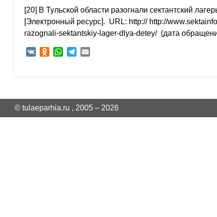
[20] В Тульской области разогнали сектантский лагер
[Электронный ресурс]. URL: http:// http://www.sektainfo.
razognali-sektantskiy-lager-dlya-detey/ (дата обращени
VK
Odnoklassniki
WhatsApp
Telegram
Email
© tulaeparhia.ru , 2005 – 2026