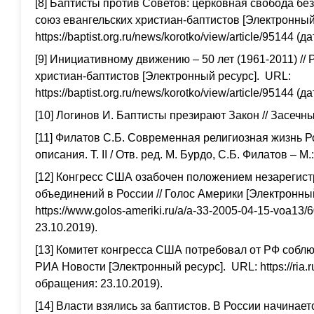
[8] Баптисты против Советов: церковная свобода без
союз евангельских христиан-баптистов [Электронный
https://baptist.org.ru/news/korotko/view/article/95144 
[9] Инициативному движению – 50 лет (1961-2011) //
христиан-баптистов [Электронный ресурс]. URL:
https://baptist.org.ru/news/korotko/view/article/95144 
[10] Логинов И. Баптисты презирают Закон // Засечны
[11] Филатов С.Б. Современная религиозная жизнь Р
описания. Т. II / Отв. ред. М. Бурдо, С.Б. Филатов – М
[12] Конгресс США озабочен положением незарегис
объединений в России // Голос Америки [Электронны
https://www.golos-ameriki.ru/a/a-33-2005-04-15-voa13
23.10.2019).
[13] Комитет конгресса США потребовал от РФ соблю
РИА Новости [Электронный ресурс]. URL: https://ria.
обращения: 23.10.2019).
[14] Власти взялись за баптистов. В России начина