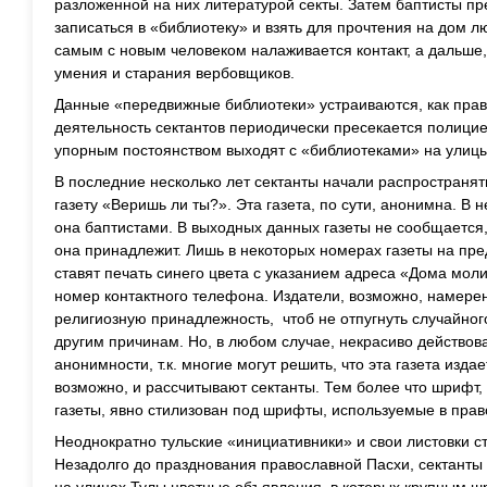
разложенной на них литературой секты. Затем баптисты п
записаться в «библиотеку» и взять для прочтения на дом 
самым с новым человеком налаживается контакт, а дальше, к
умения и старания вербовщиков.
Данные «передвижные библиотеки» устраиваются, как прави
деятельность сектантов периодически пресекается полицие
упорным постоянством выходят с «библиотеками» на улицы
В последние несколько лет сектанты начали распространят
газету «Веришь ли ты?». Эта газета, по сути, анонимна. В н
она баптистами. В выходных данных газеты не сообщается
она принадлежит. Лишь в некоторых номерах газеты на пр
ставят печать синего цвета с указанием адреса «Дома моли
номер контактного телефона. Издатели, возможно, намерен
религиозную принадлежность, чтоб не отпугнуть случайного
другим причинам. Но, в любом случае, некрасиво действов
анонимности, т.к. многие могут решить, что эта газета изда
возможно, и рассчитывают сектанты. Тем более что шрифт
газеты, явно стилизован под шрифты, используемые в прав
Неоднократно тульские «инициативники» и свои листовки с
Незадолго до празднования православной Пасхи, сектант
на улицах Тулы цветные объявления, в которых крупным 