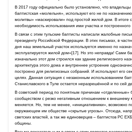
В 2017 году официально было установлено, что владельцы 
баптистская «молельня», используют его не по назначению
молитвы» «маскировали» под простой жилой дом. В итоге с
необходимость использования ими участка и построенного
В связи с этим тульские баптисты написали жалобные пись
президенту Российской Федерации. В этих письмах, в частн
дня наш земельный участок используется именно по назна
эксплуатируется жилой дом»[17]. Но это неправда! Сами ба
изначально этот дом строился как здание религиозного наз
архитектура этого дома и внутреннее устроение однозначно
построено для религиозных собраний. И используют его се
целях. Данная ситуация с незаконным использованием бапт
Станиславского в Туле остается неразрешённой и по сей де
В советский период по понятным причинам «отделенные» 
сообществом с резко негативным отношением к внешнему м
меняется. Но, тем не менее, «инициативники», возможно п
окружающем им обществе «скрытые угрозы». Отсюда, напри
светских властей, а так же единоверцев – баптистов РС Е
общины.
Весьма показательным в связи с этим является распростра