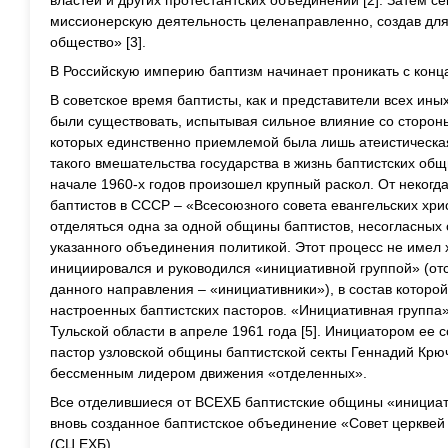
миссионерскую деятельность целенаправленно, создав для
общество» [3].
В Российскую империю баптизм начинает проникать с конца 
В советское время баптисты, как и представители всех ин
были существовать, испытывая сильное влияние со стороны
которых единственно приемлемой была лишь атеистическая
такого вмешательства государства в жизнь баптистских общ
начале 1960-х годов произошел крупный раскол. От неког
баптистов в СССР – «Всесоюзного совета евангельских хри
отделяться одна за одной общины баптистов, несогласных
указанного объединения политикой. Этот процесс не имел 
инициировался и руководился «инициативной группой» (от
данного направления – «инициативники»), в состав которо
настроенных баптистских пасторов. «Инициативная группа
Тульской области в апреле 1961 года [5]. Инициатором ее 
пастор узловской общины баптистской секты Геннадий Крю
бессменным лидером движения «отделенных».
Все отделившиеся от ВСЕХБ баптистские общины «инициат
вновь созданное баптистское объединение «Совет церквей 
(СЦ ЕХБ).