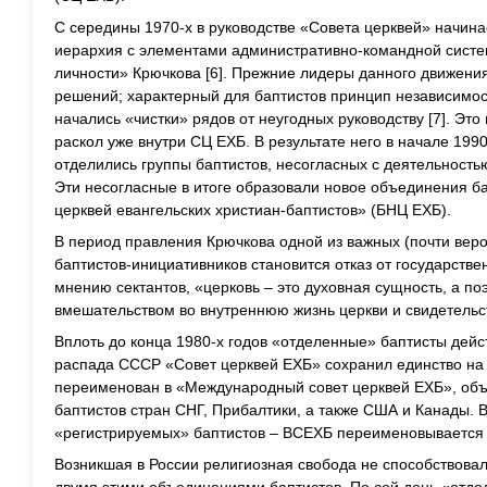
С середины 1970-х в руководстве «Совета церквей» начин
иерархия с элементами административно-командной систе
личности» Крючкова [6]. Прежние лидеры данного движения
решений; характерный для баптистов принцип независимо
начались «чистки» рядов от неугодных руководству [7]. Эт
раскол уже внутри СЦ ЕХБ. В результате него в начале 199
отделились группы баптистов, несогласных с деятельность
Эти несогласные в итоге образовали новое объединения б
церквей евангельских христиан-баптистов» (БНЦ ЕХБ).
В период правления Крючкова одной из важных (почти вер
баптистов-инициативников становится отказ от государств
мнению сектантов, «церковь – это духовная сущность, а по
вмешательством во внутреннюю жизнь церкви и свидетельс
Вплоть до конца 1980-х годов «отделенные» баптисты дейс
распада СССР «Совет церквей ЕХБ» сохранил единство на 
переименован в «Международный совет церквей ЕХБ», о
баптистов стран СНГ, Прибалтики, а также США и Канады.
«регистрируемых» баптистов – ВСЕХБ переименовывается 
Возникшая в России религиозная свобода не способствов
двумя этими объединениями баптистов. По сей день «отд