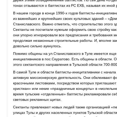
тонах отзываются о баптистах из РС ЕХБ, называя их иной
В нашем городе в конце 1990-х годов баптисты-инициативн
из важнейших и крупнейших своих культовых зданий – «До
Станиславского. Важно отметить, что строительство этого з
Сектанты не посчитали нужным оформить свою стройку как 
они упорно игнорировали все предписания и требования ме
продолжая незаконные строительные работы. И, вполне зак
довольно сильно аукнулось.
Помимо общины на ул.Станиславского в Туле имеется еще
инициативников в пос.Скуратово. Есть общины в области.
этого сектантского направления в Тульской области 700-800
В самой Туле и области баптисты-иницитативники с начала 
активную миссионерскую деятельность. Они обклеивают ф
красочными листовками, посредством которых приглашают 
христиан» или некие «праздничные концерты» в «молельню
время тульские «отделенные» баптисты рекламировали себ
световых рекламных щитах.
Сектанты привлекают новых людей также организацией «пе
улицах Тулы и других населенных пунктов Тульской области