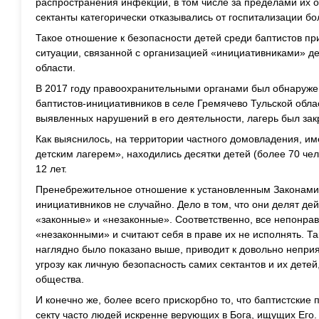
распространения инфекции, в том числе за пределами их о
сектанты категорически отказывались от госпитализации бол
Такое отношение к безопасности детей среди баптистов пр
ситуации, связанной с организацией «инициативниками» дет
области.
В 2017 году правоохранительными органами был обнаруже
баптистов-инициативников в селе Гремячево Тульской облас
выявленных нарушений в его деятельности, лагерь был закр
Как выяснилось, на территории частного домовладения, и
детским лагерем», находились десятки детей (более 70 чел
12 лет.
Пренебрежительное отношение к установленным Законами 
инициативников не случайно. Дело в том, что они делят д
«законные» и «незаконные». Соответственно, все непонр
«незаконными» и считают себя в праве их не исполнять. Та
наглядно было показано выше, приводит к довольно непри
угрозу как личную безопасность самих сектантов и их детей
общества.
И конечно же, более всего прискорбно то, что баптистские
секту часто людей искренне верующих в Бога, ищущих Его