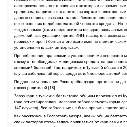
настороженность по отношению к некоторым современны
средствам, например к пластиковым картам и электронным
данных вопросах связаны только с боязнью появления нов
неких внешних недоброжелателей через эти средства. Но т
«отделенные» (как и представители псевдоправославных 
движений, выступающих против ИНН, паспортов, разных эл
прививок и проч.) боятся этого всего именно в мистическо
установления власти антихриста».
Пренебрежение правилами и установлениями «внешнего ми
отказу от необходимых медицинских средств, направленны
эпидемий болезней. Так, например, в Тульской области в 
случаи заболеваний корью среди детей последователей се
По данным управления Роспотребнадзора, против кори дет
отказа родителей [18].
Завоз кори в тульские баптистские общины произошел из Ку
года регистрировалась массовая заболеваемость корью сред
147 случаев). Все заболевшие не были привиты против кори
Как рассказали в Роспотребнадзоре, члены общин баптист
своих пасторов отказывались прививаться от кори сами и пр