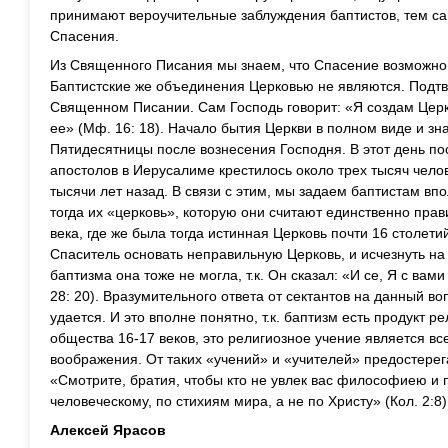
принимают вероучительные заблуждения баптистов, тем с
Спасения.
Из Священного Писания мы знаем, что Спасение возможно 
Баптистские же объединения Церковью не являются. Подт
Священном Писании. Сам Господь говорит: «Я создам Церк
ее» (Мф. 16: 18). Начало бытия Церкви в полном виде и зн
Пятидесятницы после вознесения Господня. В этот день по
апостолов в Иерусалиме крестилось около трех тысяч челов
тысячи лет назад. В связи с этим, мы задаем баптистам вп
тогда их «церковь», которую они считают единственно прав
века, где же была тогда истинная Церковь почти 16 столет
Спаситель основать неправильную Церковь, и исчезнуть на
баптизма она тоже не могла, т.к. Он сказал: «И се, Я с вам
28: 20). Вразумительного ответа от сектантов на данный во
удается. И это вполне понятно, т.к. баптизм есть продукт 
общества 16-17 веков, это религиозное учение является в
воображения. От таких «учений» и «учителей» предостерег
«Смотрите, братия, чтобы кто не увлек вас философиею и
человеческому, по стихиям мира, а не по Христу» (Кол. 2:8)
Алексей Ярасов