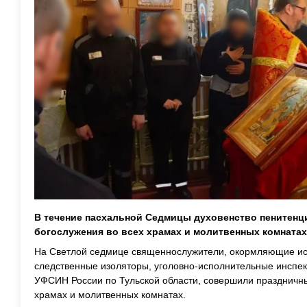
В течение пасхальной Седмицы
духовенство пенитенц
богослужения
во всех храмах
и молитвенных комнатах
На
Светл
ой
седми
це
священнослужители, окормляющие ис
следственные изоляторы, уголовно-исполнительные инспе
УФСИН России по Тульской области
, совершили
праздничн
храмах
и молитвенных комнатах
.