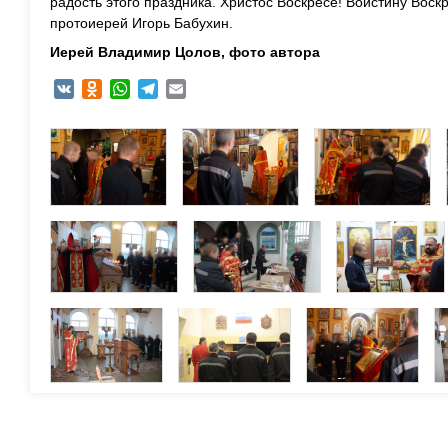
радость этого праздника
.
Христос Воскресе!
Воистину Воскр
протоиерей Игорь Бабухин.
Иерей
Владимир Цолов, фото автора
VK
Odnoklassniki
WhatsApp
Telegram
Email