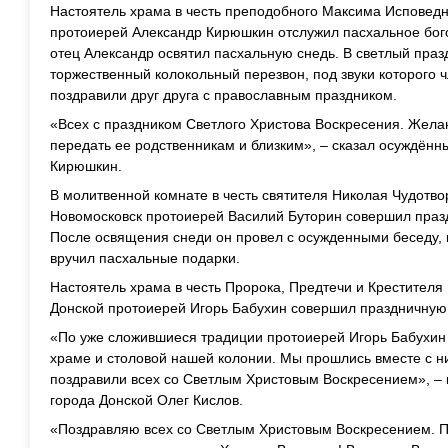
Настоятель храма в честь
преподобного Максима Исповед
протоиерей Александр Кирюшкин отслужил п
асхальное
б
ог
отец
Александр
освятил
пасхальную снедь.
В
светлый празд
торжественный колокольный перезвон, под звуки которого
поздравили друг друга с православным праздником.
«
Всех с праздником Светлого Христова Воскресения.
Жел
передать ее родственникам
и
близким
»,
–
сказал осуждён
Кирюшкин
.
В
молитвенной комнате в честь святителя Николая Чудотво
Новомосковск протоиерей Василий Буторин
совершил праз
П
осле освящения
снеди
он
провел с
осужденными
беседу,
вручил пасхальные
подарки
.
Настоятель храма в честь Пророка, Предтечи и Крестител
Донской
протоиерей Игорь Бабухин
совершил
праздничную
«
По
уже сложившиеся
традиции
протоиерей
Игорь
Бабухи
храме и столовой нашей колонии. Мы прошлись вместе с н
поздравили
всех
с
о Светлым Христовым
Воскресением
», –
города Донской
Олег Кислов
.
«
П
оздравляю
всех
с
о
Светл
ым
Христов
ым
Воскресени
ем
.
П