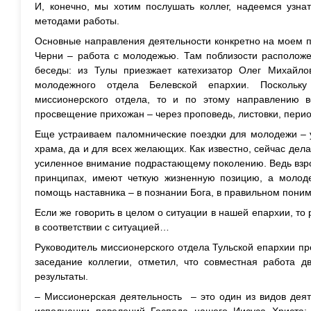
И, конечно, мы хотим послушать коллег, надеемся узнат
методами работы.
Основные направления деятельности конкретно на моем п
Черни – работа с молодежью. Там поблизости расположен
беседы: из Тулы приезжает катехизатор Олег Михайло
молодежного отдела Белевской епархии. Посколь
миссионерского отдела, то и по этому направлению ве
просвещение прихожан – через проповедь, листовки, пери
Еще устраиваем паломнические поездки для молодежи – 
храма, да и для всех желающих. Как известно, сейчас дел
усиленное внимание подрастающему поколению. Ведь взро
принципах, имеют четкую жизненную позицию, а молоде
помощь наставника – в познании Бога, в правильном пони
Если же говорить в целом о ситуации в нашей епархии, то
в соответствии с ситуацией…
Руководитель миссионерского отдела Тульской епархии п
заседание коллегии, отметил, что совместная работа д
результаты.
– Миссионерская деятельность – это один из видов дея
исполнении повелений Господа нашего Иисуса Христа: