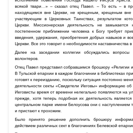
всякой твари…» – сказал отец Павел. – То есть – в пр
находящимся вне Церкви, не крещеным, крещеным вне 
участвующим в Церковных Таинствах, результатом кот
Церкви. Миссионерская деятельность не замыкается
постепенном приближении человека к Богу требует прив
введения, удержания, приобретения добрых навыков и во
Церкви. Все это говорит о необходимости наставничества 
Далее на заседании коллегии обсуждались вопросы п
волонтеров.
Отец Павел представил собравшимся брошюру «Религии и с
В Тульской епархии в каждом благочинии в библиотеках при
готовят к переизданию, поскольку ситуация постоянно меня
деятельности секты «Свидетели Иеговы» информацию об э
Иеговисты время от времени нелегально появляются на ул
прежде, хотя теперь подобная их деятельность является
центральном парке имени Белоусова они с наступлением 
и пристают к прохожим.
Было принято решение дополнить брошюру информа
действием различных сект в благочиниях Белевской епархи