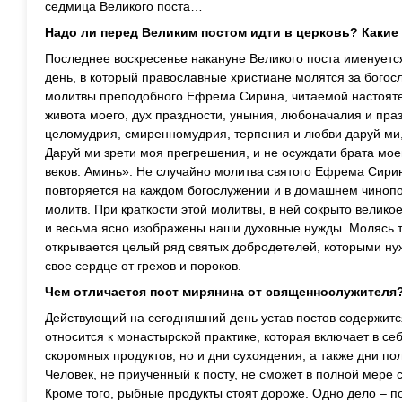
седмица Великого поста…
Надо ли перед Великим постом идти в церковь? Какие
Последнее воскресенье накануне
Великого поста
именуетс
день, в который православные христиане молятся за бого
молитвы преподобного Ефрема Сирина, читаемой настояте
живота моего, дух праздности, уныния, любоначалия и пра
целомудрия, смиренномудрия, терпения и любви даруй ми, 
Даруй ми зрети моя прегрешения, и не осуждати брата моег
веков. Аминь». Не случайно молитва святого Ефрема Сирин
повторяется на каждом богослужении и в домашнем чинопо
молитв. При краткости этой молитвы, в ней сокрыто великое
и весьма ясно изображены наши духовные нужды. Молясь 
открывается целый ряд святых добродетелей, которыми ну
свое сердце от грехов и пороков.
Чем отличается пост мирянина от священнослужителя
Действующий на сегодняшний день устав постов содержитс
относится к монастырской практике, которая включает в се
скоромных продуктов, но и дни сухоядения, а также дни по
Человек, не приученный к посту, не сможет в полной мере 
Кроме того, рыбные продукты стоят дороже. Одно дело – 