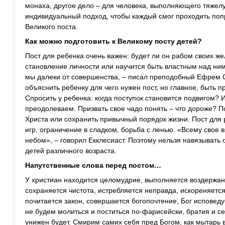
монаха, другое дело – для человека, выполняющего тяжел
индивидуальный подход, чтобы каждый смог проходить поп
Великого поста.
Как можно подготовить к Великому посту детей?
Пост для ребенка очень важен: будет ли он рабом своих же
становление личности или научится быть властным над ни
мы далеки от совершенства, – писал преподобный Ефрем С
объяснить ребенку для чего нужен пост, но главное, быть 
Спросить у ребенка: когда поступок становится подвигом? 
преодолеваем. Призвать свое чадо понять – что дороже? П
Христа или сохранить привычный порядок жизни. Пост для 
игр, ограничение в сладком, борьба с ленью. «Всему свое 
небом», – говорил Екклесиаст. Поэтому нельзя навязывать 
детей различного возраста.
Напутственные слова перед постом…
У христиан находится целомудрие, выполняется воздержан
сохраняется чистота, истребляется неправда, искореняется
почитается закон, совершается богопочтение, Бог исповедуе
не будем молиться и поститься по-фарисейски, братия и с
унижен будет. Смирим самих себя пред Богом, как мытарь в