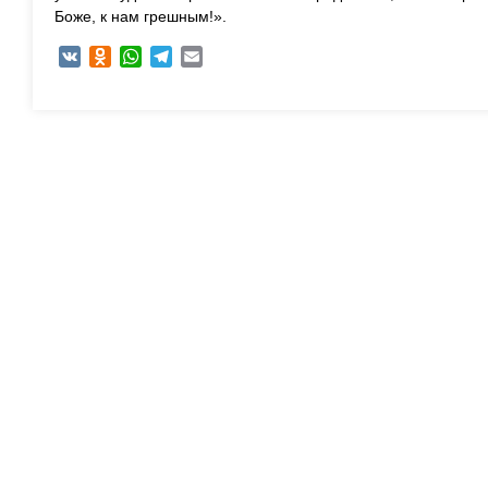
Боже, к нам грешным!».
VK
Odnoklassniki
WhatsApp
Telegram
Email