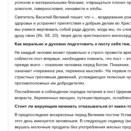
успехом и материальными благами, отвращаться плохих пр
алкоголя, сквернословия, ненависти и злобы.
Святитель Василий Великий пишет, что «…воздержание ро
здоровье и устраняет препятствия к добрым делам во Христ
мы учимся жертвовать собой ради других, когда мы, по сло
душу свою (Ис. 58, 10), творя дела христианского милосер
Как морально и духовно подготовить к посту себя тем
Не каждый человек может правильно и строго провести вре
соблюсти пост впервые, необходимо помнить, что пост – это
прежде всего – покаяние человека перед Богом. Покаяние, 
означает «перемена ума, перемена мыслей». На первом п
страстных греховным движений, услаждающих телесные чув
противоположных им добродетелях.
Послабления в соблюдении порядка питания в пост Церков
возраста, беременных женщин, путешествующих, ослаблен
Стоит ли верующим начинать отказываться от каких-т
В предпоследнее воскресенье перед Великим постом Устав
этот день именуется заговеньем. В следующую седмицу (м
вкушать молочные продукты без употребления мясных прод