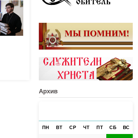
Архив
АВГУСТ 2026
«
»
ПН
ВТ
СР
ЧТ
ПТ
СБ
ВС