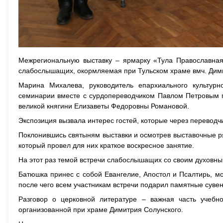
Межрегиональную выставку – ярмарку «Тула Православная
слабослышащих, окормляемая при Тульском храме вмч. Дими
Марина Михалева, руководитель епархиального культурн
семинарии вместе с сурдопереводчиком Павлом Петровым п
великой княгини Елизаветы Федоровны Романовой.
Экспозиция вызвала интерес гостей, которые через переводч
Поклонившись святыням выставки и осмотрев выставочные р
который провел для них краткое воскресное занятие.
На этот раз темой встречи слабослышащих со своим духовны
Батюшка принес с собой Евангелие, Апостол и Псалтирь, мо
после чего всем участникам встречи подарил памятные суве
Разговор о церковной литературе – важная часть учебн
организованной при храме Димитрия Солунского.