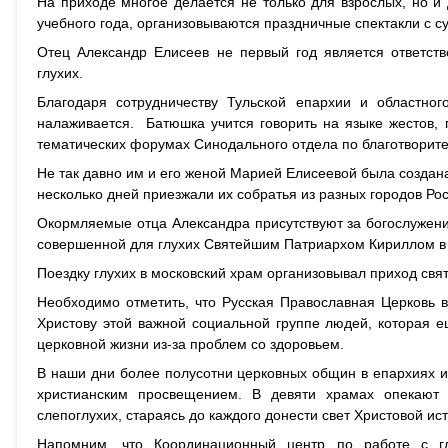
На приходе многое делается не только для взрослых, но 
учебного года, организовываются праздничные спектакли с с
Отец Александр Елисеев не первый год является ответств
глухих.
Благодаря сотрудничеству Тульской епархии и областн
налаживается. Батюшка учится говорить на языке жестов, 
тематических форумах Синодального отдела по благотворит
Не так давно им и его женой Марией Елисеевой была создана
несколько дней приезжали их собратья из разных городов Рос
Окормляемые отца Александра присутствуют за богослужени
совершенной для глухих Святейшим Патриархом Кириллом в 
Поездку глухих в московский храм организовывал приход свя
Необходимо отметить, что Русская Православная Церковь 
Христову этой важной социальной группе людей, которая 
церковной жизни из-за проблем со здоровьем.
В наши дни более полусотни церковных общин в епархиях 
христианским просвещением. В девяти храмах опекают
слепоглухих, стараясь до каждого донести свет Христовой ис
Напомним, что Координационный центр по работе с г