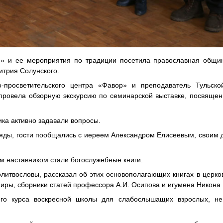
» и ее мероприятия по традиции посетила православная общин
трия Солунского.
о-просветительского центра «Фавор» и преподаватель Тульско
ровела обзорную экскурсию по семинарской выставке, посвящен
ика активно задавали вопросы.
яды, гости пообщались с иереем Александром Елисеевым, своим 
м наставником стали богослужебные книги.
литвословы, рассказал об этих основополагающих книгах в церко
ниры, сборники статей профессора А.И. Осипова и игумена Никона
ого курса воскресной школы для слабослышащих взрослых, не