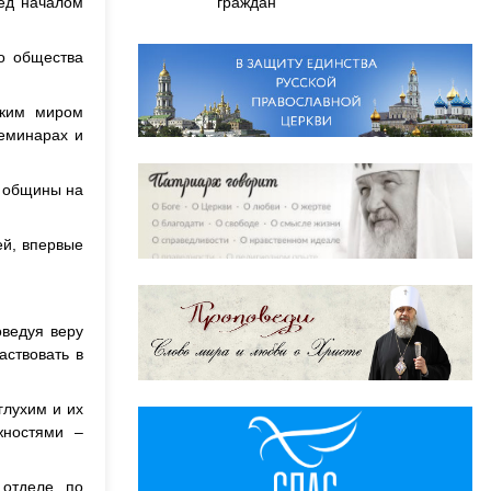
граждан
ред началом
о общества
ским миром
семинарах и
м общины на
ей, впервые
оведуя веру
аствовать в
глухим и их
жностями –
 отделе по