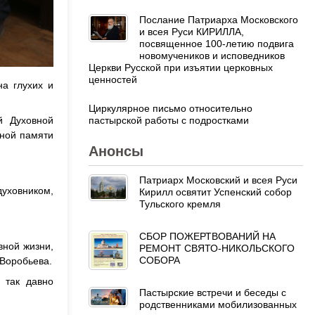
Послание Патриарха Московского
и всея Руси КИРИЛЛА,
посвященное 100-летию подвига
новомучеников и исповедников
Церкви Русской при изъятии церковных
ценностей
а глухих и
Циркулярное письмо относительно
пастырской работы с подростками
й Духовной
ной памяти
Анонсы
Патриарх Московский и всея Руси
духовником,
Кирилл освятит Успенский собор
Тульского кремля
СБОР ПОЖЕРТВОВАНИЙ НА
вной жизни,
РЕМОНТ СВЯТО-НИКОЛЬСКОГО
СОБОРА
 Воробьева.
 так давно
Пастырские встречи и беседы с
родственниками мобилизованных