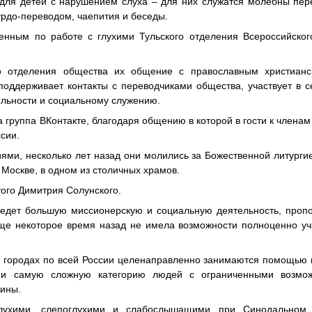
и для детей с нарушением слуха – для них служатся молебны пе
урдо-переводом, чаепития и беседы.
енным по работе с глухими Тульского отделения Всероссийског
ого отделения общества их общение с православным христиан
поддерживает контакты с переводчиками общества, участвует в 
ельности и социальному служению.
 группа ВКонтакте, благодаря общению в которой в гости к члена
сии.
ями, несколько лет назад они молились за Божественной литурги
Москве, в одном из столичных храмов.
того Димитрия Солунского.
ведет большую миссионерскую и социальную деятельность, проп
еще некоторое время назад не имела возможности полноценно уч
и городах по всей России целенаправленно занимаются помощью 
 и самую сложную категорию людей с ограниченными возмо
тины.
лухими, слепоглухими и слабослышащими при Синодальном