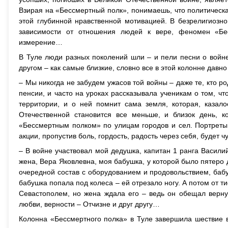
Взирая на «Бессмертный полк», понимаешь, что политическа
этой глубинной нравственной мотивацией. В безрелигиозно
зависимости от отношения людей к вере, феномен «Бе
измерение…
В Туле люди разных поколений шли – и пели песни о войне
другом – как самые близкие, словно все в этой колонне давн
– Мы никогда не забудем ужасов той войны – даже те, кто ро
пенсии, и часто на уроках рассказывала ученикам о том, чт
территории, и о ней помнит сама земля, которая, казал
Отечественной становится все меньше, и близок день, 
«Бессмертным полком» по улицам городов и сел. Портреты
акции, пропустив боль, гордость, радость через себя, будет
– В войне участвовал мой дедушка, капитан 1 ранга Васили
жена, Вера Яковлевна, моя бабушка, у которой было пятеро 
очередной состав с оборудованием и продовольствием, баб
бабушка попала под колеса – ей отрезало ногу. А потом от 
Севастополем, но жена ждала его – ведь он обещал верн
любви, верности – Отчизне и друг другу…
Колонна «Бессмертного полка» в Туле завершила шествие 