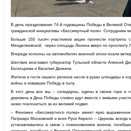
В день празднования 74-й годовщины Победы в Великой Отеч
гражданской инициативы «Бессмертный полк». Сотрудники ми
Больше 150 тысяч участников акции пронесли портреты с
Менделеевской, через площадь Ленина вверх по проспекту Л
Впереди колонны на автомобилях военной эпохи ехали вете
Шествие возглавил губернатор Тульской области Алексей Дю
Богатырева и Василия Дюмина.
Жители и гости нашего региона несли в руках штендеры и по
войны и ковавших Победу в тылу.
В этот день все мы – солидарны, едины в своем горе и г
деревень в День Победы словно идут вместе с живыми участн
низко поклониться за их великий подвиг.
– Феномен «Бессмертного полка» имеет ярко выраженное 
Патриарх Московский и всея Руси Кирилл. – Церковь всегда
устанавливались в связи с поминовением воинов, погибши
усопших, погибших в Великой Отечественной войне, являе