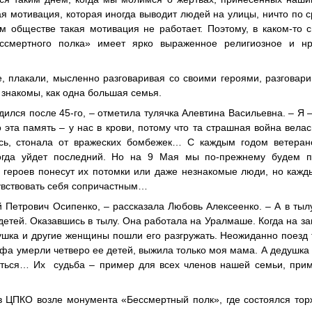
я мотивация, которая иногда выводит людей на улицы, ничто по 
м обществе такая мотивация не работает. Поэтому, в каком-то 
ссмертного полка» имеет ярко выраженное религиозное и нр
, плакали, мысленно разговаривая со своими героями, разговари
о знакомы, как одна большая семья.
дился после 45-го, – отметила тулячка Алевтина Васильевна. – Я –
о эта память – у нас в крови, потому что та страшная война вела
ось, стонала от вражеских бомбежек… С каждым годом ветеран
когда уйдет последний. Но на 9 Мая мы по-прежнему будем п
 героев понесут их потомки или даже незнакомые люди, но кажд
 чувствовать себя сопричастным…
й Петрович Осипенко, – рассказала Любовь Алексеенко. – А в тыл
детей. Оказавшись в тылу. Она работала на Уралмаше. Когда на з
ушка и другие женщины пошли его разгружать. Неожиданно поезд 
тифа умерли четверо ее детей, выжила только моя мама. А дедушка
уться… Их судьба – пример для всех членов нашей семьи, прим
в ЦПКО возле монумента «Бессмертный полк», где состоялся то