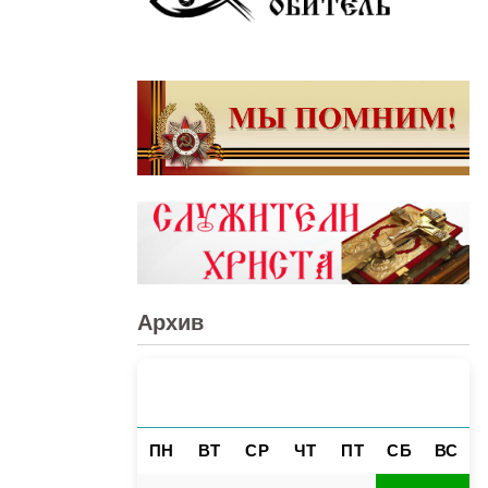
Архив
АВГУСТ 2026
«
»
ПН
ВТ
СР
ЧТ
ПТ
СБ
ВС