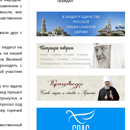
граждан
сравнению с
смысле, вне
авственное
вали друг с
 педагог на
сь на нашей
ов Великой
роходить с
ый участник
у его ждала
авод пришел
тронулся, и
 пропал под
ер горячей
ржественный