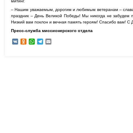
митинг.
– Нашим уважаемым, дорогим и любимым ветеранам – слава
праздник – День Великой Победы! Мы никогда не забудем п
Низкий вам поклон и вечная память героям! Спасибо вам! С 
Пресс-служба миссионерского отдела
VK
Odnoklassniki
WhatsApp
Telegram
Email