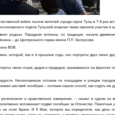
ественной войне тысячи жителей города-героя Тулы в 7-й раз вст
ссионерского отдела Тульской епархии также приняли участие в ш
воих родных. Парадная колонна, по традиции, начала движени
енина – до Центрального парка имени П.П. Белоусова.
раны ВОВ.
мин, который, как и в прошлые годы, нес портреты двух своих де
ртреты своих отцов, дедов и прадедов, сражавшихся на фронтах т
ордости. Нескончаемым потоком по площадям и улицам городов,
иками шествий погибшие – потомки нашли способ, как отдать им д
религиозное и нравственное измерение, – сказал в одном из в
 молитвенно вспоминает подвиг погибших за Отечество. Памятные 
х на поле брани. И 9 Мая, которое мы определили, как день п
тся таким днем, когда мы молимся о жертвах, принесенных наш