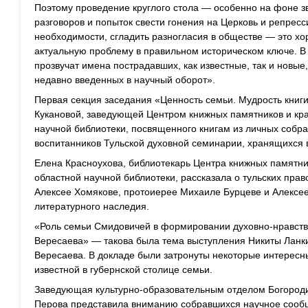
Поэтому проведение круглого стола — особенно на фоне з
разговоров и попыток свести гонения на Церковь и репресс
необходимости, сгладить разногласия в обществе — это хо
актуальную проблему в правильном историческом ключе. В
прозвучат имена пострадавших, как известные, так и новые
недавно введенных в научный оборот».
Первая секция заседания «Ценность семьи. Мудрость книг
Кукановой, заведующей Центром книжных памятников и кр
научной библиотеки, посвященного книгам из личных собр
воспитанников Тульской духовной семинарии, хранящихся 
Елена Красноухова, библиотекарь Центра книжных памятни
областной научной библиотеки, рассказала о тульских пра
Алексее Хомякове, протоиерее Михаиле Бурцеве и Алексее
литературного наследия.
«Роль семьи Смидовичей в формировании духовно-нравст
Вересаева» — такова была тема выступления Никиты Ланки
Вересаева. В докладе были затронуты некоторые интересн
известной в губернской столице семьи.
Заведующая культурно-образовательным отделом Богороди
Перова представила вниманию собравшихся научное сооб