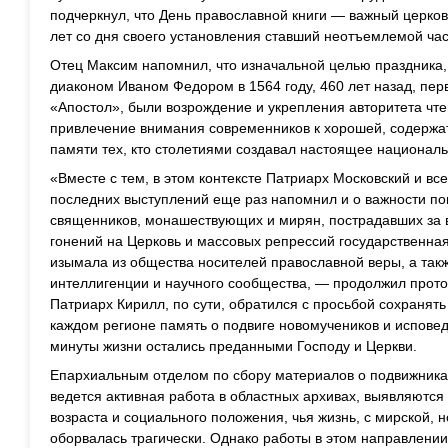
подчеркнул, что День православной книги — важный церков
лет со дня своего установления ставший неотъемлемой час
Отец Максим напомнил, что изначальной целью праздника,
диаконом Иваном Федором в 1564 году, 460 лет назад, пер
«Апостол», были возрождение и укрепления авторитета чте
привлечение внимания современников к хорошей, содержа
памяти тех, кто столетиями создавал настоящее националь
«Вместе с тем, в этом контексте Патриарх Московский и вс
последних выступлений еще раз напомнил и о важности п
священников, монашествующих и мирян, пострадавших за в
гонений на Церковь и массовых репрессий государственна
изымала из общества носителей православной веры, а так
интеллигенции и научного сообщества, — продолжил прот
Патриарх Кирилл, по сути, обратился с просьбой сохранят
каждом регионе память о подвиге новомучеников и испове
минуты жизни остались преданными Господу и Церкви.
Епархиальным отделом по сбору материалов о подвижниках
ведется активная работа в областных архивах, выявляются
возраста и социального положения, чья жизнь, с мирской, н
оборвалась трагически. Однако работы в этом направлении