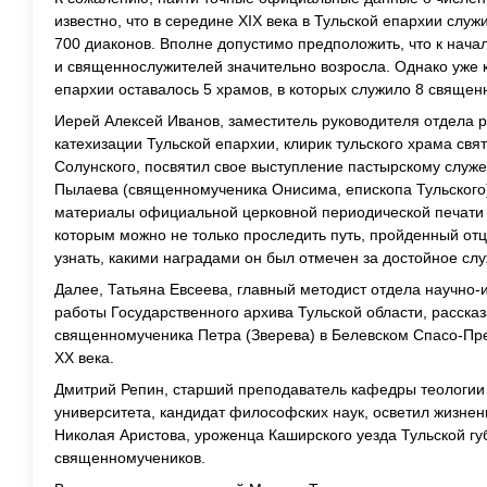
известно, что в середине XIX века в Тульской епархии слу
700 диаконов. Вполне допустимо предположить, что к нача
и священнослужителей значительно возросла. Однако уже к
епархии оставалось 5 храмов, в которых служило 8 священн
Иерей Алексей Иванов, заместитель руководителя отдела 
катехизации Тульской епархии, клирик тульского храма св
Солунского, посвятил свое выступление пастырскому служ
Пылаева (священномученика Онисима, епископа Тульского)
материалы официальной церковной периодической печати 
которым можно не только проследить путь, пройденный отц
узнать, какими наградами он был отмечен за достойное сл
Далее, Татьяна Евсеева, главный методист отдела научно-
работы Государственного архива Тульской области, расска
священномученика Петра (Зверева) в Белевском Спасо-Пр
XX века.
Дмитрий Репин, старший преподаватель кафедры теологии 
университета, кандидат философских наук, осветил жизнен
Николая Аристова, уроженца Каширского уезда Тульской гу
священномучеников.