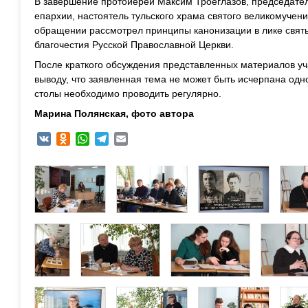
В завершение протоиерей Максим Троеглазов, председател
епархии, настоятель тульского храма святого великомучен
обращении рассмотрел принципы канонизации в лике свят
благочестия Русской Православной Церкви.
После краткого обсуждения представленных материалов у
выводу, что заявленная тема не может быть исчерпана одн
столы необходимо проводить регулярно.
Марина Полянская, фото автора
VK
Odnoklassniki
WhatsApp
Telegram
Email