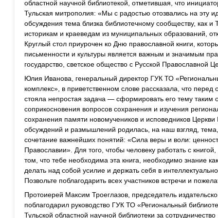
областной научной библиотекой, отметившая, что инициато
Тульская митрополия: «Мы с радостью отозвались на эту и
обсуждения тема близка библиотечному сообществу, как и
историкам и краеведам из муниципальных образований, от
Круглый стол приурочен ко Дню православной книги, котор
письменности и культуры является важным и значимым пр
государство, светское общество с Русской Православной Ц
Юлия Иванова, генеральный директор ГУК ТО «Региональ
комплекс», в приветственном слове рассказала, что перед 
стояла непростая задача — сформировать его тему таким 
соприкосновения вопросов сохранения и изучения региона
сохранения памяти новомучеников и исповедников Церкви Р
обсуждений и размышлений родилась, на наш взгляд, тема
сочетание важнейших понятий: «Сила веры и воли: ценност
Православии». Для того, чтобы человеку работать с книгой
том, что тебе необходима эта книга, необходимо знание как
делать над собой усилие и держать себя в интеллектуальн
Позвольте поблагодарить всех участников встречи и пожел
Протоиерей Максим Троеглазов, председатель издательског
поблагодарил руководство ГУК ТО «Региональный библио
Тульской областной научной библиотеки за сотрудничество 