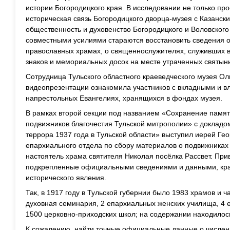
истории Богородицкого края. В исследовании не только п
историческая связь Богородицкого дворца-музея с Казански
общественность и духовенство Богородицкого и Воловского
совместными усилиями стараются восстановить сведения 
православных храмах, о священнослужителях, служивших в
знаков и мемориальных досок на месте утраченных святынь
Сотрудница Тульского областного краеведческого музея О
видеопрезентации ознакомила участников с вкладными и в
напрестольных Евангелиях, хранящихся в фондах музея.
В рамках второй секции под названием «Сохранение памят
подвижников благочестия Тульской митрополии» с докладо
террора 1937 года в Тульской области» выступил иерей Ге
епархиального отдела по сбору материалов о подвижниках 
настоятель храма святителя Николая посёлка Рассвет. Пр
подкрепленные официальными сведениями и данными, кра
исторического явления.
Так, в 1917 году в Тульской губернии было 1983 храмов и 
духовная семинария, 2 епархиальных женских училища, 4 
1500 церковно-приходских школ; на содержании находилось
К сожалению, найти точные официальные данные о численн