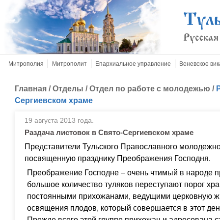
Митрополия
Митрополит
Епархиальное управление
Веневское вик
Главная
/
Отделы
/
Отдел по работе с молодежью
/
Сергиевском храме
19 августа 2013 года.
Раздача листовок в Свято-Сергиевском храме
Представители Тульского Православного молодежно
посвященную празднику Преображения Господня.
Преображение Господне – очень чтимый в народе пр
большое количество туляков переступают порог хра
постоянными прихожанами, ведущими церковную жи
освящения плодов, который совершается в этот ден
Прежде всего этой группе прихожан и адресована 