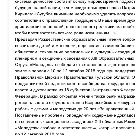
система ценностей составит основу мировоззрения подрас
будущее нашей нации, о чем свидетельствуют слова Патриа
Кирилла: «Сугубое внимание необходимо уделять вопроса
соответствии с православной традицией. В наше время дух
христианских ценностей, нравственного релятивизма необхо
чтобы противостоять всякого рода искушениям…».
Предваряя Рождественские образовательные чтения вопро
воспитания детей и молодежи, перспектив взаимодействия 
обществом, сохранение религиозных и культурных традици
пленарном и секционных заседаниях ХIII Образовательных
Округа «Молодежь: свобода и ответственность», которые в
земле в период с 10 по 12 октября 2018 года при поддерж
Православной Церкви и Правительства Тульской области.
представителей педагогического сообщества, государстве
власти и духовенства из 18 субъектов Центрального Федер
Федерации. В рамках открытия Чтений также были награж
регионального и окружного этапов Всероссийского конкурса
работы с детьми и молодежью до 20 лет «За нравственный 
Поставленные проблемы определили содержание докладов 
на совместных секционных заседаниях ХIII областных Рожд
«Молодежь: свобода и ответственность», которые проводятс
по 12 декабря 2018 года.