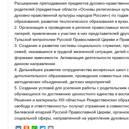
Расширение преподавания предметов духовно-нравственн
родителей (предметные области «Основы религиозных культ
духовно-нравственной культуры народов России») по года
образования; развитие теологического образования в вузах
2. Организация и проведение в регионе православных мол
лагерей, привлечение к участию в них представителей дру
Тульской митрополии Русской Православной Церкви и Прави
3. Создание и развитие системы социального служения, пр
семей, оказавшихся в трудной жизненной ситуации, детей
формами зависимости. Активизация деятельности правос
данном направлении.
4. Дальнейшее развитие сотрудничества воскресных школ 
дополнительного образования, проведение совместных се
методических объединений, детских мероприятий.
5. Создание условий для усиления работы с родительским
обучающихся по достижению ценностного единства в восп
Решения и материалы ХIII областных Рождественских обра
свобода и ответственность» получат отражение в совместн
Белевской епархий Русской Православной Церкви, организ
социальной сферы, направленной на укрепление духовных 
VK
Odnoklassniki
WhatsApp
Telegram
Email