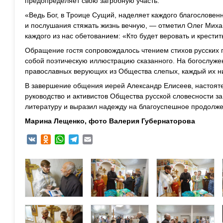
предопределяет свою загробную участь.
«Ведь Бог, в Троице Сущий, наделяет каждого благослове
и послушания стяжать жизнь вечную, — отметил Олег Мих
каждого из нас обетованием: «Кто будет веровать и крестит
Обращение
гос
тя сопровождалось
чтением стихов русских 
собой поэтическую иллюстрацию сказанного. На богослуже
православн
ых верующих из Общества слепых, к
аждый их н
В завершение общения иерей Александр Елисеев,
настоят
руководство и активистов Общества русской словесности з
литературу и выразил надежду на
благоуспешное
продолжен
Марина Лещенко, ф
ото Валерия
Губернаторова
VK
Odnoklassniki
WhatsApp
Telegram
Email