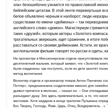
зла» безошибочно узнаются по православной иконо
библейским цитатам. В этой ленте-перевертыше все 
белое объявлено черным и наоборот: люди неразр
существами по имени «деймоны» – так переводчики
английского слово «демон». Магистериум стремится 
таких «друзей», которым авторы «Золотого компаса
трогательных зверюшек, идет сражение, в итоге поб
расставаться со своими деймонами. Кстати, их враг
англоязычном фильме говорят по-русски и одеты, ка
На просмотре в Миссионерском отделе присутствовали люд
десятилетний мальчик, который заявил, что «Золотой ком
были озадачены: как поступить, если их дети захотят посмо
метод воспитания.
Волонтер отдела и организатор показа Антон Панченко соо
Поттер», предназначена создателями именно для семейног
дьявол прячется в мелочах, – сказал он. – Они откладыва
разъедают душу. Зло здесь привлекательно, а то, что нес
жестоким. Хотя недаром в конце трилогии Пульмана опред
Бог, Творец, Господь, Яхве, Царь, Отец, Вседержитель…».