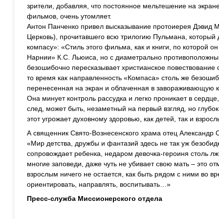
зрители, добавляя, что постоянное мельтешение на экран
фильмов, очень утомляет.
Антон Панченко привел высказывание протоиерея Дэвид М
Церковь), прочитавшего всю трилогию Пульмана, который 
компасу»: «Стиль этого фильма, как и книги, по которой о
Нарнии» К.С. Льюиса, но с диаметрально противоположны
безошибочно пересказывает христианское повествование о
то время как направленность «Компаса» столь же безошиб
перенесенная на экран и облаченная в завораживающую 
Она минует контроль рассудка и легко проникает в сердце,
след, может быть, незаметный на первый взгляд, но глубо
этот угрожает духовному здоровью, как детей, так и взрос
А священник Свято-Вознесенского храма отец Александр С
«Мир детства, дружбы и фантазий здесь не так уж безобиде
сопровождает ребенка, недаром девочка-героиня столь лж
многие заповеди, даже чуть не убивает свою мать – это от
взрослым ничего не остается, как быть рядом с ними во в
ориентировать, направлять, воспитывать…»
Пресс-служба Миссионерского отдела