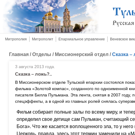
Митрополия
Митрополит
Епархиальное управление
Веневское вик
Главная
/
Отделы
/
Миссионерский отдел
/
Сказка – 
3 августа 2013 года.
Сказка – ложь?..
В Миссионерском отделе Тульской епархии состоялся показ
фильма «Золотой компас», созданного по одноименной кни
писателя Билла Пульмана. Эта лента, снятая в 2007 году,
спецэффекты, а в одной из главных ролей снялась суперзв
Фильм собирает полные залы по всему миру, и тепер
определил свое детище сам Пульман, считающий себ
Бога». Что же касается воплощенного зла, то у него 
Церковь, правда, здесь этот термин заменили на «