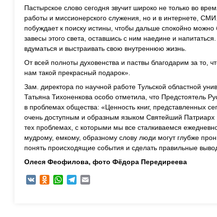
Пастырское слово сегодня звучит широко не только во врем
работы и миссионерского служения, но и в интернете, СМИ.
побуждает к поиску истины, чтобы дальше спокойно можно 
завесы этого света, оставшись с ним наедине и напитаться
вдуматься и выстраивать свою внутреннюю жизнь.
От всей полноты духовенства и паствы благодарим за то, ч
нам такой прекрасный подарок».
Зам. директора по научной работе Тульской областной уни
Татьяна Тихоненкова особо отметила, что Предстоятель Ру
в проблемах общества: «Ценность книг, представленных сего
очень доступным и образным языком Святейший Патриарх 
тех проблемах, с которыми мы все сталкиваемся ежедневно
мудрому, емкому, образному слову люди могут глубже прони
понять происходящие события и сделать правильные выво
Олеся Феофилова, фото Фёдора Передиреева
VK
Odnoklassniki
WhatsApp
Telegram
Email