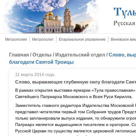
Митрополия
Митрополит
Епархиальное управление
Веневское вик
Главная
/
Отделы
/
Издательский отдел
/
Слово, вы
благодати Святой Троицы
11 марта 2014 года.
Слово, выражающее глубинную силу благодати Свя
В рамках открытия выставки-ярмарки «Тула православная»
Святейшего Патриарха Московского и Всея Руси Кирилла.
Заместитель главного редактора Издательства Московской
представил читателям первый том Собрания трудов Предст
только запланировали выпуск издания, то обнаружили огро
Патриарх является выдающимся писателем и оратором. С
Русской Церкви по существу является церковной летопись