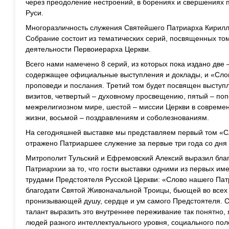
через преодоление нестроений, в борениях и свершениях 
Руси.
Многоразличность служения Святейшего Патриарха Кирилла
Собрание состоит из тематических серий, посвященных т
деятельности Первоиерарха Церкви.
Всего нами намечено 8 серий, из которых пока издано две
содержащее официальные выступления и доклады, и «Сло
проповеди и послания. Третий том будет посвящен высту
визитов, четвертый – духовному просвещению, пятый – по
межрелигиозном мире, шестой – миссии Церкви в совреме
жизни, восьмой – поздравлениям и соболезнованиям.
На сегодняшней выставке мы представляем первый том «С
отражено Патриаршее служение за первые три года со дня
Митрополит Тульский и Ефремовский Алексий выразил благ
Патриархии за то, что гости выставки одними из первых им
трудами Предстоятеля Русской Церкви: «Слово нашего Пат
благодати Святой Живоначальной Троицы, бьющей во всех 
пронизывающей душу, сердце и ум самого Предстоятеля. 
талант выразить это внутреннее переживание так понятно, 
людей разного интеллектуального уровня, социального пол