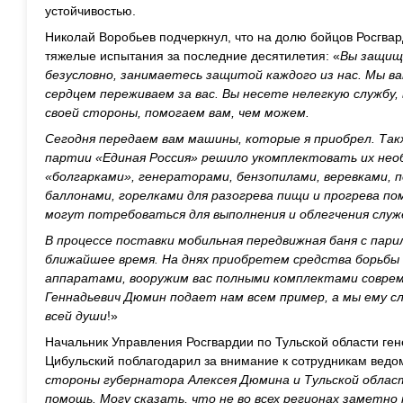
устойчивостью.
Николай Воробьев подчеркнул, что на долю бойцов Росгва
тяжелые испытания за последние десятилетия: «
Вы защищ
безусловно, занимаетесь защитой каждого из нас. Мы ва
сердцем переживаем за вас. Вы несете нелегкую службу, 
своей стороны, помогаем вам, чем можем.
Сегодня передаем вам машины, которые я приобрел. Та
партии «Единая Россия» решило укомплектовать их нео
«болгарками», генераторами, бензопилами, веревками, 
баллонами, горелками для разогрева пищи и прогрева п
могут потребоваться для выполнения и облегчения служе
В процессе поставки мобильная передвижная баня с пари
ближайшее время. На днях приобретем средства борьб
аппаратами, вооружим вас полными комплектами соврем
Геннадьевич Дюмин подает нам всем пример, а мы ему с
всей души
!»
Начальник Управления Росгвардии по Тульской области г
Цибульский поблагодарил за внимание к сотрудникам ведом
стороны губернатора Алексея Дюмина и Тульской обла
помощь. Могу сказать, что не во всех регионах заметно