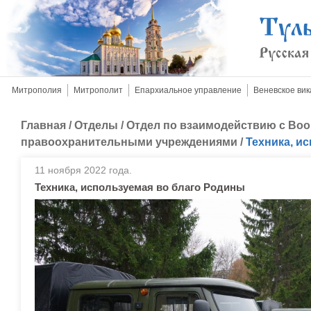
Митрополия
Митрополит
Епархиальное управление
Веневское вик
Главная
/
Отделы
/
Отдел по взаимодействию с Во
правоохранительными учреждениями
/
Техника, и
11 ноября 2022 года.
Техника, используемая во благо Родины