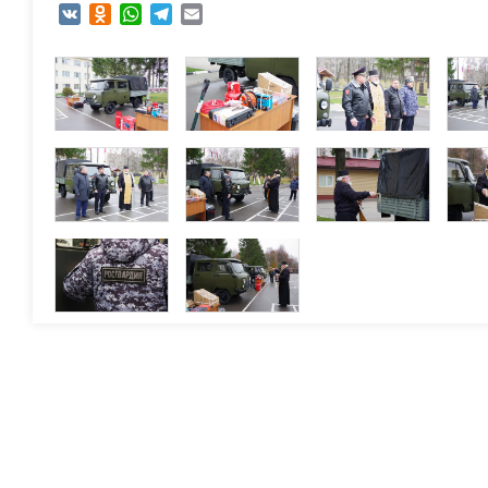
VK
Odnoklassniki
WhatsApp
Telegram
Email