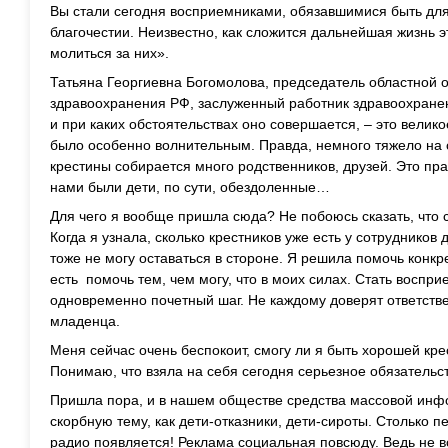
Вы стали сегодня восприемниками, обязавшимися быть дл
благочестии. Неизвестно, как сложится дальнейшая жизнь э
молиться за них».
Татьяна Георгиевна Богомолова, председатель областной 
здравоохранения РФ, заслуженный работник здравоохранен
и при каких обстоятельствах оно совершается, – это велико
было особенно волнительным. Правда, немного тяжело на се
крестины собирается много родственников, друзей. Это пра
нами были дети, по сути, обездоленные…
Для чего я вообще пришла сюда? Не побоюсь сказать, что 
Когда я узнала, сколько крестников уже есть у сотрудников 
тоже не могу оставаться в стороне. Я решила помочь конк
есть помочь тем, чем могу, что в моих силах. Стать воспр
одновременно почетный шаг. Не каждому доверят ответстве
младенца.
Меня сейчас очень беспокоит, смогу ли я быть хорошей кр
Понимаю, что взяла на себя сегодня серьезное обязатель
Пришла пора, и в нашем обществе средства массовой инф
скорбную тему, как дети-отказники, дети-сироты. Столько 
радио появляется! Реклама социальная повсюду. Ведь не 