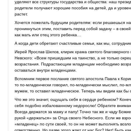
уделяют все структуры государства и общества: наш прези
родители получают хорошие пособия на детей, да и урове
растет.
Хочется пожелать будущим родителям: если решаешься на 
проникнуться этим, поставить перед собой задачу – в свое
как мать или отец этого ребенка…
А когда дети обретают счастливые семьи, как мы, сотрудни
Иерей Ярослав Шилов, клирик храма святого благоверного 
Невского: «Всем пришедшим на таинство, а не только окр
возрастания. Подрастающим младенцам необходимо возрас
оставаться внутри младенцами.
Вспомним первое послание святого апостола Павла к Кор
то по-младенчески говорил, по-младенчески мыслил, по-мл
мужем, то оставил младенческое. Теперь мы видим как бы с
Что же это значит, ощущать себя в сердце ребенком? Конечн
себя подобно избалованному недорослю! Обратите внимани
Всегда держатся за маму и папу! Точно так же и чаду Божи
рукой «держаться» за Отца своего Небесного. Если же взр
«младенец» по сути своей, то он не может выполнять возл
ответственно. Но разве этого ждет от нас Бог? Нет! Быть ка