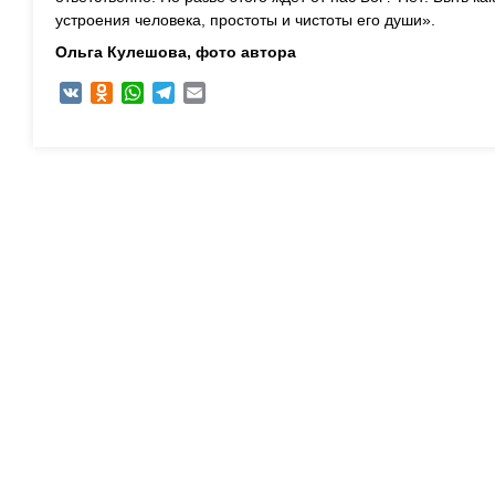
устроения человека, простоты и чистоты его души».
Ольга Кулешова, ф
ото автора
VK
Odnoklassniki
WhatsApp
Telegram
Email