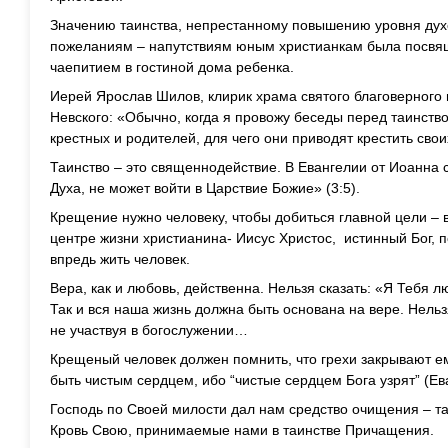
Значению таинства, непрестанному повышению уровня дух
пожеланиям – напутствиям юным христианкам была посвящ
чаепитием в гостиной дома ребенка.
Иерей Ярослав Шилов, клирик храма святого благоверного 
Невского: «Обычно, когда я провожу беседы перед таинст
крестных и родителей, для чего они приводят крестить свои
Таинство – это священнодействие. В Евангелии от Иоанна с
Духа, не может войти в Царствие Божие» (3:5).
Крещение нужно человеку, чтобы добиться главной цели – 
центре жизни христианина- Иисус Христос, истинный Бог, п
впредь жить человек.
Вера, как и любовь, действенна. Нельзя сказать: «Я Тебя лю
Так и вся наша жизнь должна быть основана на вере. Нель
не участвуя в богослужении…
Крещеный человек должен помнить, что грехи закрывают е
быть чистым сердцем, ибо “чистые сердцем Бога узрят” (Ев
Господь по Своей милости дал нам средство очищения – та
Кровь Свою, принимаемые нами в таинстве Причащения.