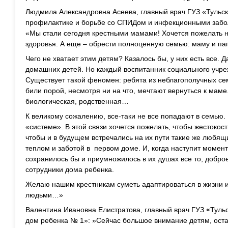
Людмила Александровна Асеева, главный врач ГУЗ «Тульск
профилактике и борьбе со СПИДом и инфекционными забо
«Мы стали сегодня крестными мамами! Хочется пожелать н
здоровья. А еще – обрести полноценную семью: маму и па
Чего не хватает этим детям? Казалось бы, у них есть все. 
домашних детей. Но каждый воспитанник социального учре
Существует такой феномен: ребята из неблагополучных семе
били порой, несмотря ни на что, мечтают вернуться к маме.
биологическая, родственная…
К великому сожалению, все-таки не все попадают в семью. 
«системе». В этой связи хочется пожелать, чтобы жестокост
чтобы и в будущем встречались на их пути такие же любящие
теплом и заботой в первом доме. И, когда наступит момент
сохранилось бы и приумножилось в их душах все то, доброе
сотрудники дома ребенка.
Желаю нашим крестникам суметь адаптироваться в жизни 
людьми…»
Валентина Ивановна Елистратова, главный врач ГУЗ
«
Туль
дом ребенка № 1»: »Сейчас большое внимание детям, ост