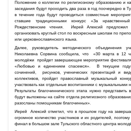
Положение о коллегии по религиозному образованию и ка
заседания будут проходить два раза в год поочередно в Т
в течение года будут проводиться совместные мероприя
ставшие традиционными конкурс «За нравственны
Рождественские чтения. Иерей Алексий предложил 
организовать круглый стол по воскресным школам по пре
или церковнославянского языка.
Далее, руководитель методического объединения у
Николаевна Сорвина сообщила, что «30 марта в 12 ча
молодёжи пройдет завершающее мероприятие фестиваля 
«Любовью и единением спасемся». В текущем году 
сочинений, рисунков, ученических презентаций и ви
коллективов, пройдет православный музыкальный конк
участвовать как отдельные воспитанники с музыкальными н
Результаты благочиннического этапа нужно представить 
будут выложены на сайте отдела религиозного образовани
разосланы помощникам благочинных».
Иерей Алексий отметил, что в прошлом году на заверш
огромное количество участников и их родителей, поэтом
финал в большом зале Тульского областного центра молод