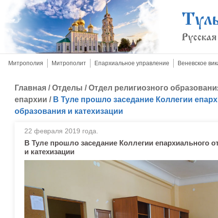
Митрополия
Митрополит
Епархиальное управление
Веневское вик
Главная
/
Отделы
/
Отдел религиозного образовани
епархии
/
В Туле прошло заседание Коллегии епар
образования и катехизации
22 февраля 2019 года.
В Туле прошло заседание Коллегии епархиального о
и катехизации