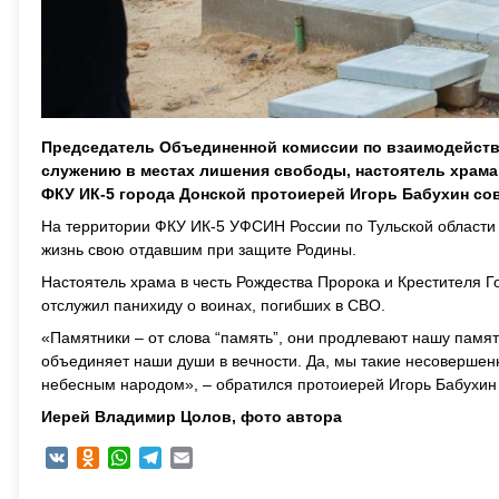
Председатель Объединенной комиссии по взаимодейств
служению в местах лишения свободы, настоятель храма
ФКУ ИК-5 города Донской протоиерей Игорь Бабухин со
На территории ФКУ ИК-5 УФСИН России по Тульской области
жизнь свою отдавшим при защите Родины.
Настоятель храма в честь Рождества Пророка и Крестителя 
отслужил панихиду о воинах, погибших в СВО.
«Памятники – от слова “память”, они продлевают нашу памят
объединяет наши души в вечности. Да, мы такие несовершен
небесным народом», – обратился протоиерей Игорь Бабухи
Иерей Владимир Цолов, фото автора
VK
Odnoklassniki
WhatsApp
Telegram
Email