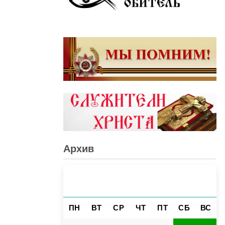
Архив
АВГУСТ 2026
«
»
ПН
ВТ
СР
ЧТ
ПТ
СБ
ВС