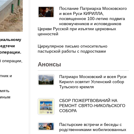
Послание Патриарха Московского
и всея Руси КИРИЛЛА,
посвященное 100-летию подвига
новомучеников и исповедников
Церкви Русской при изъятии церковных
ценностей
циальному
редтечи
Циркулярное письмо относительно
пастырской работы с подростками
операции.
й операции,
Анонсы
тник и
Патриарх Московский и всея Руси
Кирилл освятит Успенский собор
Тульского кремля
амять
диным
СБОР ПОЖЕРТВОВАНИЙ НА
РЕМОНТ СВЯТО-НИКОЛЬСКОГО
СОБОРА
Пастырские встречи и беседы с
родственниками мобилизованных