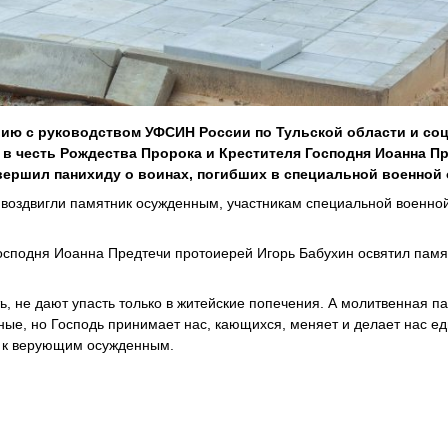
ию с руководством УФСИН России по Тульской области и со
 в честь Рождества Пророка и Крестителя Господня Иоанна П
вершил панихиду о воинах, погибших в специальной военной 
 воздвигли памятник осужденным, участникам специальной военно
Господня Иоанна Предтечи протоиерей Игорь Бабухин освятил памя
ь, не дают упасть только в житейские попечения. А молитвенная п
ные, но Господь принимает нас, кающихся, меняет и делает нас е
н к верующим осужденным.