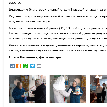
вместе.
Благодарим благотворительный отдел Тульской епархии за вн
Выдача подарков подопечным благотворительного отдела пр
эпидемиологических норм.
Матушка Ольга – мама 4 детей (11, 10, 6, 4 года) подвела и
Пусть почаще происходят приятные события! Давайте радоват
что мы проснулись, и за то, что еще один день подходит к кон
Давайте воспитывать в детях уважение к старшим, милосердие,
таком, взаимном служении человек обретает ту полноту бытия
Ольга Кулешова, фото автора
VK
Odnoklassniki
WhatsApp
Telegram
Email