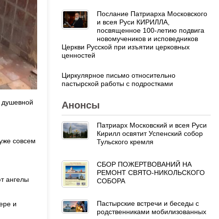
Послание Патриарха Московского
и всея Руси КИРИЛЛА,
посвященное 100-летию подвига
новомучеников и исповедников
Церкви Русской при изъятии церковных
ценностей
Циркулярное письмо относительно
пастырской работы с подростками
й душевной
Анонсы
Патриарх Московский и всея Руси
Кирилл освятит Успенский собор
уже совсем
Тульского кремля
СБОР ПОЖЕРТВОВАНИЙ НА
РЕМОНТ СВЯТО-НИКОЛЬСКОГО
ют ангелы
СОБОРА
Пастырские встречи и беседы с
ере и
родственниками мобилизованных