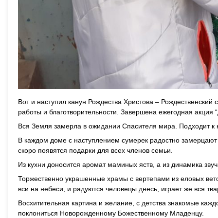
Вот и наступил канун Рождества Христова – Рождественский
работы и благотворительности. Завершена ежегодная акция “
Вся Земля замерла в ожидании Спасителя мира. Подходит к к
В каждом доме с наступлением сумерек радостно замерцают
скоро появятся подарки для всех членов семьи.
Из кухни доносится аромат маминых яств, а из динамика зву
Торжественно украшенные храмы с вертепами из еловых вето
вси на небеси, и радуются человецы днесь, играет же вся тва
Восхитительная картина и желание, с детства знакомые кажд
поклониться Новорожденному Божественному Младенцу.