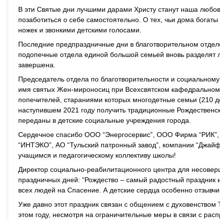
В эти Святые дни лучшими дарами Христу станут наша любовь 
позаботиться о себе самостоятельно. О тех, чьи дома богат
ножек и звонкими детскими голосами.
Последние предпраздничные дни в благотворительном отдел
подопечные отдела единой большой семьей вновь разделят ли
завершена.
Председатель отдела по благотворительности и социальному
имя святых Жен-мироносиц при Всехсвятском кафедральном с
попечителей, стараниями которых многодетные семьи (210 д
наступившем 2021 году получить традиционные Рождественск
переданы в детские социальные учреждения города.
Сердечное спасибо ООО “Энергосервис”, ООО Фирма “РИК”,
“ИНТЭКО”, АО “Тульский патронный завод”, компании “Джайф
учащимся и педагогическому коллективу школы!
Директор социально-реабилитационного центра для несове
праздничных дней: “Рождество – самый радостный праздник 
всех людей на Спасение. А детские сердца особенно отзывчив
Уже давно этот праздник связан с общением с духовенством
этом году, несмотря на ограничительные меры в связи с ра