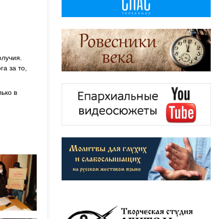
олучия.
а за то,
лько в