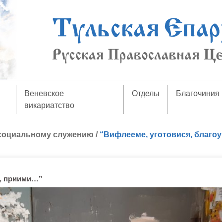
Веневское
Отделы
Благочиния
викариатство
 социальному служению
/
“Вифлееме, уготовися, благоу
е, приими…”