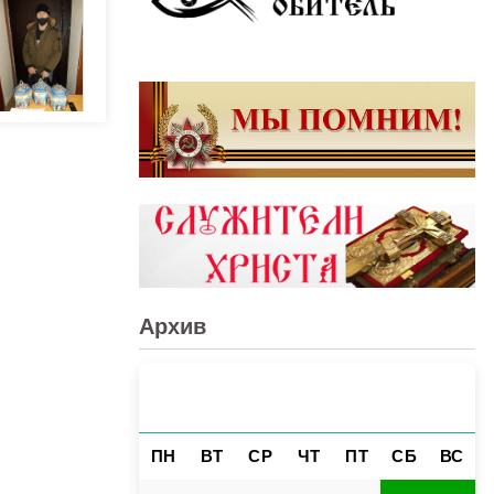
Архив
АВГУСТ 2026
«
»
ПН
ВТ
СР
ЧТ
ПТ
СБ
ВС