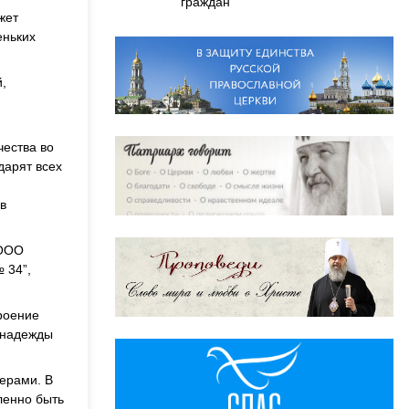
граждан
жет
еньких
,
чества во
дарят всех
в
 ООО
 34”,
роение
 надежды
ерами. В
ленно быть