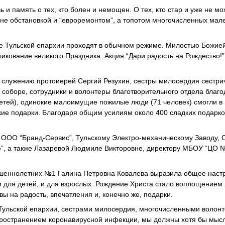
и память о тех, кто болен и немощен. О тех, кто стар и уже не мо
ы не обстановкой и “евроремонтом”, а топотом многочисленных мал
е Тульской епархии проходят в обычном режиме. Милостью Божией
кование великого Праздника. Акция “Дари радость на Рождество!”
 служению протоиерей Сергий Резухин, сестры милосердия сестри
оборе, сотрудники и волонтеры благотворительного отдела благо
етей), одинокие малоимущие пожилые люди (71 человек) смогли в
ие подарки. Благодаря общим усилиям около 400 сладких подарко
 ООО “Бранд-Сервис”, Тульскому Электро-механическому Заводу,
”, а также Лазаревой Людмиле Викторовне, директору МБОУ “ЦО №
ршеннолетних №1 Галина Петровна Ковалева выразила общее наст
и для детей, и для взрослых. Рождение Христа стало воплощением
ы на радость, впечатления и, конечно же, подарки.
 Тульской епархии, сестрами милосердия, многочисленными волонт
спространением коронавирусной инфекции, мы должны хотя бы мыс