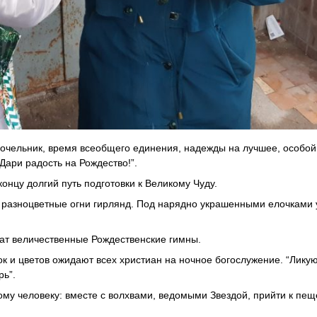
 сочельник, время всеобщего единения, надежды на лучшее, особо
Дари радость на Рождество!”.
онцу долгий путь подготовки к Великому Чуду.
 разноцветные огни гирлянд. Под нарядно украшенными елочками 
чат величественные Рождественские гимны.
к и цветов ожидают всех христиан на ночное богослужение. “Лику
рь”.
ому человеку: вместе с волхвами, ведомыми Звездой, прийти к пещ