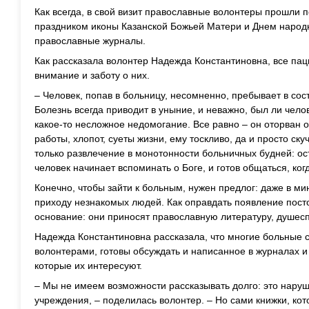
Как всегда, в свой визит православные волонтеры прошли п
праздником иконы Казанской Божьей Матери и Днем народн
православные журналы.
Как рассказала волонтер Надежда Константиновна, все па
внимание и заботу о них.
– Человек, попав в больницу, несомненно, пребывает в сост
Болезнь всегда приводит в уныние, и неважно, был ли челов
какое-то несложное недомогание. Все равно – он оторван о
работы, хлопот, суеты жизни, ему тоскливо, да и просто ск
только развлечение в монотонности больничных будней: ос
человек начинает вспоминать о Боге, и готов общаться, ко
Конечно, чтобы зайти к больным, нужен предлог: даже в ми
приходу незнакомых людей. Как оправдать появление посто
основание: они приносят православную литературу, душесп
Надежда Константиновна рассказала, что многие больные с 
волонтерами, готовы обсуждать и написанное в журналах 
которые их интересуют.
– Мы не имеем возможности рассказывать долго: это нару
учреждения, – поделилась волонтер. – Но сами книжки, кот