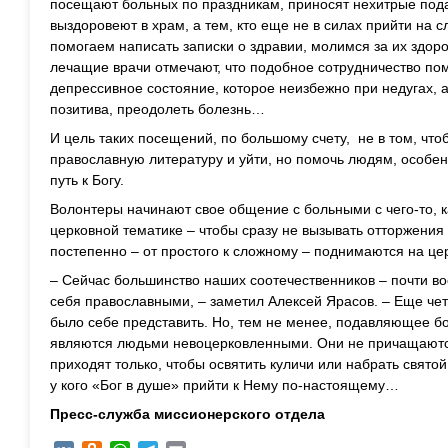
посещают больных по праздникам, приносят нехитрые пода
выздоровеют в храм, а тем, кто еще не в силах прийти на 
помогаем написать записки о здравии, молимся за их здоро
лечащие врачи отмечают, что подобное сотрудничество по
депрессивное состояние, которое неизбежно при недугах, а
позитива, преодолеть болезнь…
И цель таких посещений, по большому счету, не в том, что
православную литературу и уйти, но помочь людям, особен
путь к Богу.
Волонтеры начинают свое общение с больными с чего-то, ка
церковной тематике – чтобы сразу не вызывать отторжения 
постепенно – от простого к сложному – поднимаются на це
– Сейчас большинство наших соотечественников – почти в
себя православными, – заметил Алексей Ярасов. – Еще чет
было себе представить. Но, тем не менее, подавляющее б
являются людьми невоцерковленными. Они не причащаются
приходят только, чтобы освятить куличи или набрать свято
у кого «Бог в душе» прийти к Нему по-настоящему…
Пресс-служба миссионерского отдела