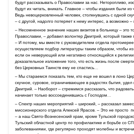
будут рассказывать о Православии за нас. Неторопливо, и
будут их читать, вникать. Главное – чтобы издания были из
Ведь невоцерковленный человек, столкнувшись с одной ску
– с другой, надолго потеряет к нему интерес, а возможно – 
– Несомненное значение наших визитов в больницу – это т
Православии, – добавил волонтер Дмитрий, который также
– И потому, мы вместе с руководителем отдела протоиер
осуществляем подбор литературы таким образом, чтобы из
если он неверующий или негативно относящийся к религии
доказательное изложение того, что есть жизнь после смерти, 
без Церковных Таинств ему не спастись…
– Мы стараемся показать тем, кто еще не вошел в лоно Церк
скучное, суровое, ограничивающее в радостях бытия, удел
Дмитрий. – Наоборот – стремимся рассказать, что радоват
начинает только воссоединившись с Господом…
– Спектр наших мероприятий – широкий, – рассказал замес
миссионерского отдела Алексей Ярасов. – Это не просто
– а наш Свято-Вознесенский храм, кроме Тульской городс
Тульский областной центр по профилактике и борьбе со 
заболеваниями, где регулярно проходят молебны и встреч