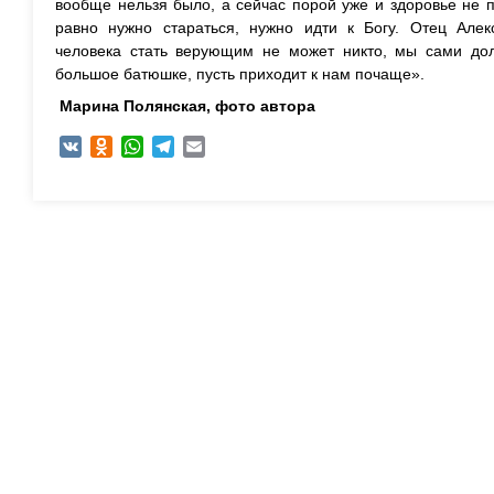
вообще нельзя было, а сейчас порой уже и здоровье не п
равно нужно стараться, нужно идти к Богу. Отец Алекс
человека стать верующим не может никто, мы сами до
большое батюшке, пусть приходит к нам почаще».
Марина Полянская, ф
ото автора
VK
Odnoklassniki
WhatsApp
Telegram
Email