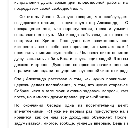
исправления души, время для плодотворной работы на
посредством своей свободной воли.
– Святитель Иоанн Златоуст говорил, что «заблуждаетс
воздержание плоти», – подчеркнул отец Александр, – О
прекращение лжи, клятвопреступления, гнева и уныния 
составляет его суть. Мы иногда забываем, что право
сестрами во Христе. Пост дает нам возможность поня
искоренять все в себе все порочное, что мешает нам б
проявлять христианскую любовь. Человека никто не може
душу, заставить любить Бога и окружающих людей. Этот вы
должен искренне. Духовное совершенствование невозм
ограничение подарит ощущение внутренней чистоты и радо
Отец Александр рассказал о том, как нужно правильно 
церковь делает послабления, о том, что нужно старатьс
Собравшиеся в зале люди активно задавали вопросы, кас
поста, но и многих других правил церковной жизни.
По окончании беседы одна из посетительниц цент
впечатлениями: «Я уже не первый раз присутствую на 
нравится, как он нам все доходчиво объясняет. Посл
задумываться, многое, вообще, узнаешь впервые. Ведь в 