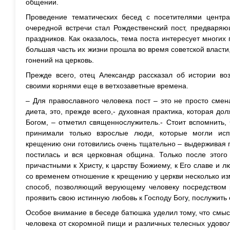
общении.
Проведение тематических бесед с посетителями центр
очередной встречи стал Рождественский пост, предваря
праздников. Как оказалось, тема поста интересует многих
большая часть их жизни прошла во время советской власти
гонений на церковь.
Прежде всего, отец Александр рассказал об истории воз
своими корнями еще в ветхозаветные времена.
– Для православного человека пост – это не просто сме
диета, это, прежде всего,- духовная практика, которая до
Богом, – отметил священнослужитель.- Стоит вспомнить,
принимали только взрослые люди, которые могли исп
крещению они готовились очень тщательно – выдерживая по
постилась и вся церковная община. Только после этого
причастными к Христу, к царству Божиему, к Его славе и л
со временем отношение к крещению у церкви несколько изм
способ, позволяющий верующему человеку посредством 
проявить свою истинную любовь к Господу Богу, послужить е
Особое внимание в беседе батюшка уделил тому, что смысл
человека от скоромной пищи и различных телесных удовол