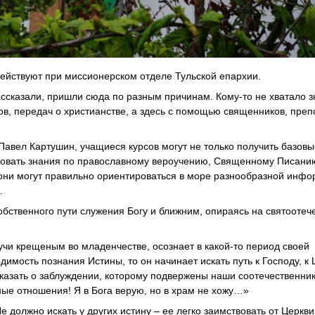
действуют при миссионерском отделе Тульской епархии.
ассказали, пришли сюда по разным причинам. Кому-то не хватало з
йтов, передач о христианстве, а здесь с помощью священников, пре
Павел Картушин, учащиеся курсов могут не только получить базовы
ировать знания по православному вероучению, Священному Писани
они могут правильно ориентироваться в море разнообразной инфо
.
обственного пути служения Богу и ближним, опираясь на святоотеч
дучи крещеным во младенчестве, осознает в какой-то период своей
мость познания Истины, то он начинает искать путь к Господу, к 
 сказать о заблуждении, которому подвержены наши соотечественник
ные отношения! Я в Бога верую, но в храм не хожу…»
олжно искать у других истину – ее легко заимствовать от Церкви,