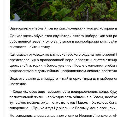
Завершился учебный год на миссионерских курсах, которые 
Сейчас здесь обучаются слушатели пятого набора, как они р
собственной вере, кто-то запутался в разнообразии книг, са
пытаются найти истину.
Как сказал руководитель миссионерского отдела протоиерей 
представления о православной вере, обрести и систематиз
церковной истории и богослужению. После окончания учебы 
определиться с дальнейшим направлением личного развития
Ведь это важно для каждого – найти ориентиры для выбора с
наследие.
– Когда человек ищет возможности воцерковления, когда, бу
сознательной жизни необходимость общения с Богом, необходи
тут важно помочь ему, – отметил отец Павел. – Хотелось бы
говорящие: «При чем тут Церковь – с Богом у меня свои, лич
Но вспомним слова священномученика Иринея Лионского: «Не д