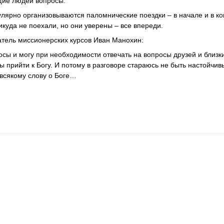
щие людей вопросы.
улярно организовываются паломнические поездки – в начале и в к
икуда не поехали, но они уверены – все впереди.
атель миссионерских курсов Иван Манохин:
осы и могу при необходимости отвечать на вопросы друзей и близк
бы прийти к Богу. И потому в разговоре стараюсь не быть настойчив
 всякому слову о Боге…