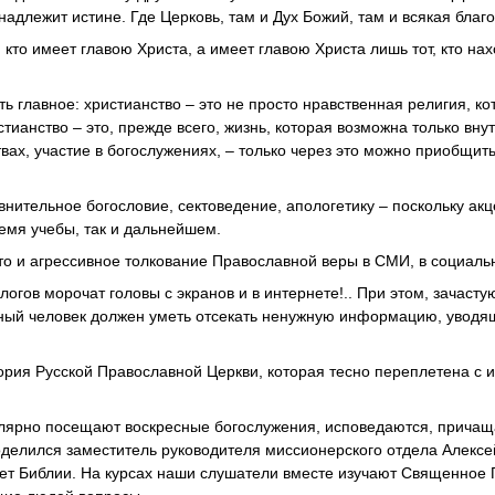
надлежит истине. Где Церковь, там и Дух Божий, там и всякая бла
 кто имеет главою Христа, а имеет главою Христа лишь тот, кто нах
главное: христианство – это не просто нравственная религия, ко
ианство – это, прежде всего, жизнь, которая возможна только вну
вах, участие в богослужениях, – только через это можно приобщить
нительное богословие, сектоведение, апологетику – поскольку акц
емя учебы, так и дальнейшем.
то и агрессивное толкование Православной веры в СМИ, в социаль
логов морочат головы с экранов и в интернете!.. При этом, зачасту
вный человек должен уметь отсекать ненужную информацию, уводя
рия Русской Православной Церкви, которая тесно переплетена с 
улярно посещают воскресные богослужения, исповедаются, причащ
оделился заместитель руководителя миссионерского отдела Алексе
ет Библии. На курсах наши слушатели вместе изучают Священное 