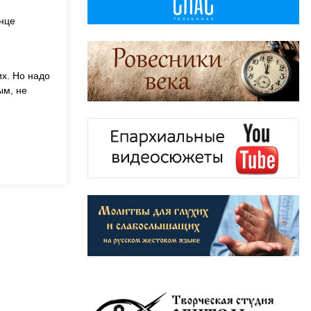
онце
их. Но надо
ым, не