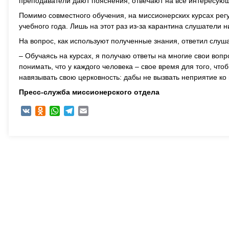
преподаватели дают пояснения, отвечают на все интересую
Помимо совместного обучения, на миссионерских курсах рег
учебного года. Лишь на этот раз из-за карантина слушатели н
На вопрос, как используют полученные знания, ответил слуш
– Обучаясь на курсах, я получаю ответы на многие свои вопр
понимать, что у каждого человека – свое время для того, что
навязывать свою церковность: дабы не вызвать неприятие ко
Пресс-служба миссионерского отдела
VK
Odnoklassniki
WhatsApp
Telegram
Email