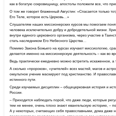
как в богатую сокровищницу, апостолы положили все, что при
О том же говорит блаженный Августин: «Спасается только тот,
Его Теле, которое есть Церковь…»
Слушателям наших миссионерских курсов мы помогаем понять 
человека исключительно добру и добродетельной жизни. Христ
внутри единого церковного организма, через участие в Таинст
стать наследником Его Небесного Царства…
Помимо Закона Божьего на курсах изучают миссиологию, срав
делается именно на миссионерскую деятельность – как во вр
Ведь практически ежедневно можно встретить искаженное, а 
А сколько «пророков», «учителей» всех мастей, магов и астро
оккультное учение маскируют под христианство. И правосла
истинного пути.
Среди изучаемых дисциплин – общецерковная история и исто
России.
– Приходится наблюдать порой, что даже люди, которые рег
тем не менее, очень плохо знают евангельскую историю, – п
А у некоторых, считающих себя православными, дома даже н