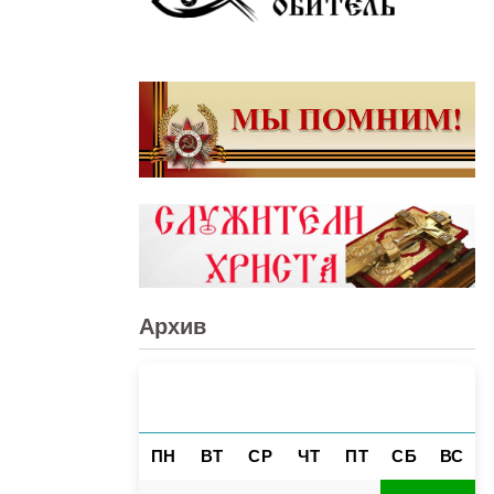
Архив
АВГУСТ 2026
«
»
ПН
ВТ
СР
ЧТ
ПТ
СБ
ВС