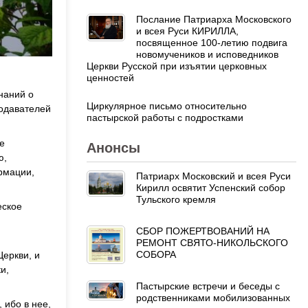
Послание Патриарха Московского
и всея Руси КИРИЛЛА,
посвященное 100-летию подвига
новомучеников и исповедников
Церкви Русской при изъятии церковных
ценностей
наний о
Циркулярное письмо относительно
подавателей
пастырской работы с подростками
е
Анонсы
ю,
рмации,
Патриарх Московский и всея Руси
Кирилл освятит Успенский собор
Тульского кремля
еское
СБОР ПОЖЕРТВОВАНИЙ НА
РЕМОНТ СВЯТО-НИКОЛЬСКОГО
СОБОРА
Церкви, и
и,
Пастырские встречи и беседы с
родственниками мобилизованных
 ибо в нее,