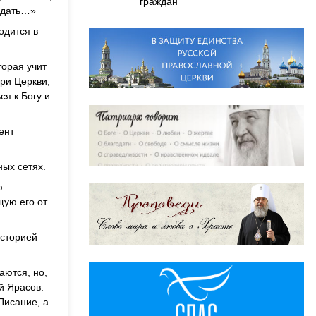
граждан
годать…»
одится в
торая учит
три Церкви,
ся к Богу и
ент
ных сетях.
ю
щую его от
историей
аются, но,
й Ярасов. –
Писание, а