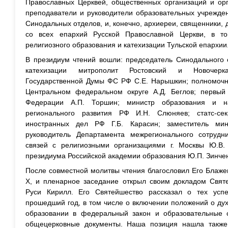
Православных Церквей, общественных организаций и орг
преподаватели и руководители образовательных учрежден
Синодальных отделов, и, конечно, архиереи, священники
со всех епархий Русской Православной Церкви, в т
религиозного образования и катехизации Тульской епархии
В президиум чтений вошли: председатель Синодального 
катехизации митрополит Ростовский и Новочерка
Государственной Думы ФС РФ С.Е. Нарышкин; полномочн
Центральном федеральном округе А.Д. Беглов; первый
Федерации А.П. Торшин; министр образования и н
регионального развития РФ И.Н. Слюняев; статс-се
иностранных дел РФ Г.Б. Карасин; заместитель мин
руководитель Департамента межрегионального сотрудн
связей с религиозными организациями г. Москвы Ю.В.
президиума Российской академии образования Ю.П. Зинчен
После совместной молитвы чтения благословил Его Блаже
Х, и пленарное заседание открыл своим докладом Свят
Руси Кирилл. Его Святейшество рассказал о тех успе
прошедший год, в том числе о включении положений о ду
образовании в федеральный закон и образовательные 
общецерковные документы. Наша позиция нашла такж