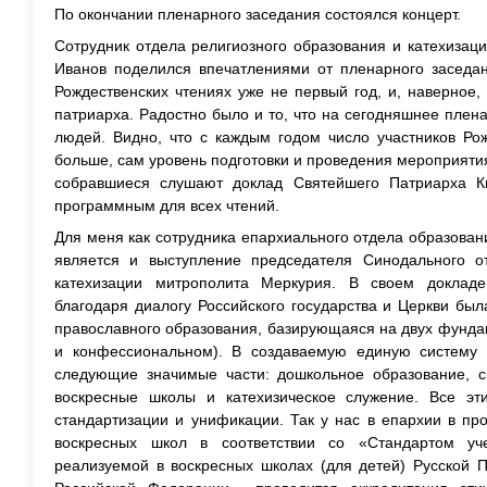
По окончании пленарного заседания состоялся концерт.
Сотрудник отдела религиозного образования и катехизац
Иванов поделился впечатлениями от пленарного заседа
Рождественских чтениях уже не первый год, и, наверное
патриарха. Радостно было и то, что на сегодняшнее плен
людей. Видно, что с каждым годом число участников Рож
больше, сам уровень подготовки и проведения мероприяти
собравшиеся слушают доклад Святейшего Патриарха Ки
программным для всех чтений.
Для меня как сотрудника епархиального отдела образован
является и выступление председателя Синодального о
катехизации митрополита Меркурия. В своем доклад
благодаря диалогу Российского государства и Церкви бы
православного образования, базирующаяся на двух фунда
и конфессиональном). В создаваемую единую систему 
следующие значимые части: дошкольное образование, с
воскресные школы и катехизическое служение. Все эт
стандартизации и унификации. Так у нас в епархии в пр
воскресных школ в соответствии со «Стандартом учеб
реализуемой в воскресных школах (для детей) Русской 