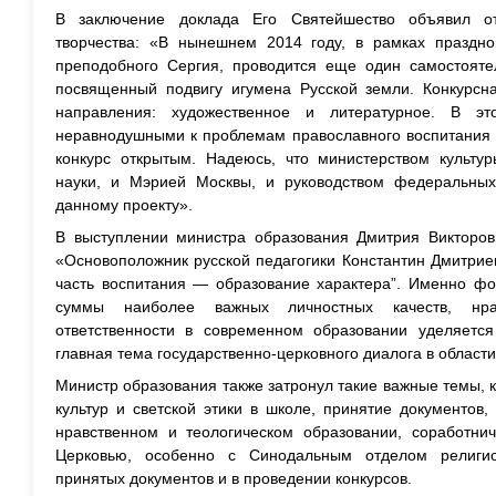
В заключение доклада Его Святейшество объявил от
творчества: «В нынешнем 2014 году, в рамках праздн
преподобного Сергия, проводится еще один самостоятел
посвященный подвигу игумена Русской земли. Конкурсн
направления: художественное и литературное. В э
неравнодушными к проблемам православного воспитания 
конкурс открытым. Надеюсь, что министерством культу
науки, и Мэрией Москвы, и руководством федеральных
данному проекту».
В выступлении министра образования Дмитрия Викторови
«Основоположник русской педагогики Константин Дмитрие
часть воспитания — образование характера”. Именно фо
суммы наиболее важных личностных качеств, нрав
ответственности в современном образовании уделяетс
главная тема государственно-церковного диалога в област
Министр образования также затронул такие важные темы, 
культур и светской этики в школе, принятие документов
нравственном и теологическом образовании, соработнич
Церковью, особенно с Синодальным отделом религио
принятых документов и в проведении конкурсов.