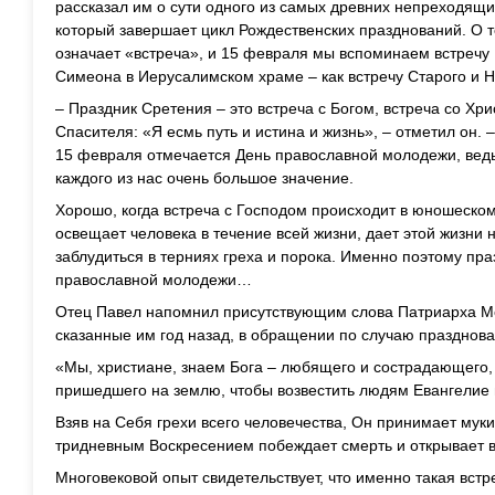
рассказал им о сути одного из самых древних непреходящи
который завершает цикл Рождественских празднований. О т
означает «встреча», и 15 февраля мы вспоминаем встречу
Симеона в Иерусалимском храме – как встречу Старого и Н
– Праздник Сретения – это встреча с Богом, встреча со Хри
Спасителя: «Я есмь путь и истина и жизнь», – отметил он. 
15 февраля отмечается День православной молодежи, ведь
каждого из нас очень большое значение.
Хорошо, когда встреча с Господом происходит в юношеском
освещает человека в течение всей жизни, дает этой жизни 
заблудиться в терниях греха и порока. Именно поэтому пр
православной молодежи…
Отец Павел напомнил присутствующим слова Патриарха Мо
сказанные им год назад, в обращении по случаю празднов
«Мы, христиане, знаем Бога – любящего и сострадающего
пришедшего на землю, чтобы возвестить людям Евангелие 
Взяв на Себя грехи всего человечества, Он принимает муки
тридневным Воскресением побеждает смерть и открывает в
Многовековой опыт свидетельствует, что именно такая встр