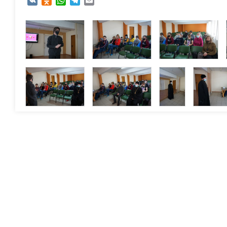
VK
Odnoklassniki
WhatsApp
Telegram
Email