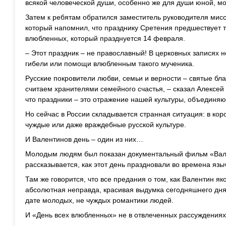
всякой человеческой души, особенно же для души юной, 
Затем к ребятам обратился заместитель руководителя мис
который напомнил, что празднику Сретения предшествует 
влюбленных, который празднуется 14 февраля.
– Этот праздник – не православный! В церковных записях 
гибели или помощи влюбленным такого мученика.
Русские покровители любви, семьи и верности – святые бл
считаем хранителями семейного счастья, – сказал Алексей 
что праздники – это отражение нашей культуры, объединя
Но сейчас в России складывается странная ситуация: в кор
чуждые или даже враждебные русской культуре.
И Валентинов день – один из них…
Молодым людям был показан документальный фильм «Вале
рассказывается, как этот день праздновали во времена язы
Там же говорится, что все предания о том, как Валентин я
абсолютная неправда, красивая выдумка сегодняшнего дня
дате молодых, не чуждых романтики людей.
И «День всех влюбленных» не в отвлеченных рассуждениях,