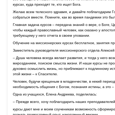
курсах, куда приходят те, кто ищет Бога.
Желаю всем телесного здравия, и давайте поблагодарим Го
собраться вместе. Помните, как во время пандемии это бы
Главная задача курсов – передача знаний о вере, о Боге, Ц
чтобы каждый православный человек, как сказано у апостол
требующему у него отчета в своем уповании.
Обучение на миссионерских курсах бесплатное, занятия пр
Заместитель руководителя миссионерского отдела Алексей 
– Душа человека всегда желает развития, и тогда у него во
мирозданием, поиском смысла жизни. И наши курсы не пр
духовно осмыслить жизнь, но приближают к подлинному и
этой жизни – к Спасителю.
Человек, будучи крещеным в младенчестве, в некий период
необходимость общения с Богом, познания истины, а это – 
Одна из учащихся, Елена Андреева, поделилась:
– Прежде всего, хочу поблагодарить наших преподавателей
курсы дают мне и моим соученикам возможность сформиро
познать православный опыт, накопленный веками.