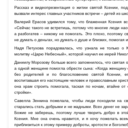
Рассказ и видеопрезентация о житии святой Ксении, по
вызвали интерес главных участников встречи – детей из ш
Валерий Ерасов удивился тому, что блаженная Ксения в
«Сейчас такого не встретишь, потому что многие люди нао
а разбогатев – никому не помогать. Это плохо, поэтому с
не думать о деньгах, но думать о душе и близких, помогая 
Надя Петухова порадовалась, что узнала не только о 
молитву «Царю Небесный», которой научил ее иерей Нико
Даниилу Морозову больше всего запомнилось, что святая о
а одной женщине помогла обрести сына: «Когда женщину 
без родителей и по благословению святой Ксении, е
воспитавшая его настоящим человек и православным хрис
она храм строить помогала, таская по ночам, втайне от
стройки».
Савелла Зенкина пожелала, чтобы люди походили на свя
старались стать добрыми и не жадными. Всех денег не зар
Божие не заберешь, поэтому лучше творить добро в это
Ксения. Мне она очень нравится, и я хочу пожелать все
приблизиться к этому примеру доброты, кротости и Боголю