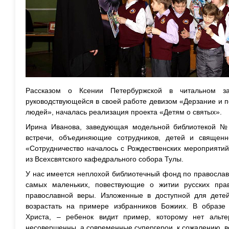
Рассказом о Ксении Петербуржской в читальном 
руководствующейся в своей работе девизом «Дерзание и по
людей», началась реализация проекта «Детям о святых».
Ирина Иванова, заведующая модельной библиотекой №1
встречи, объединяющие сотрудников, детей и священн
«Сотрудничество началось с Рождественских мероприятий
из Всехсвятского кафедрального собора Тулы.
У нас имеется неплохой библиотечный фонд по православн
самых маленьких, повествующие о житии русских пра
православной веры. Изложенные в доступной для дете
возрастать на примере избранников Божиих. В образе с
Христа, – ребенок видит пример, которому нет альте
несовершенны, а современные супергерои, к сожалению, в