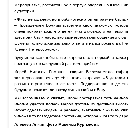
Мероприятие, рассчитанное в первую очередь на школьник
аудитории.
«Живу неподалеку, но в библиотеке этой ни разу не была,
– Провидением Божиим встретила свою знакомую, котора
очень понравилось, что детей учат духовности на таких
здесь они были настолько заинтересованы общением с ба
шумели только из-за желания ответить на вопросы отца Ник
Ксении Петербуржской.
Буду молиться чтобы такие встречи стали нормой, а также
приглашу их в следующий раз тоже прийти».
Иерей Николай Романов, клирик Всехсвятского кафе
заинтересованность детей в таких встречах: «В детском
развито стремление к святости. Поддержанная в детств
будущем поможет человеку жить в любви к Богу.
Мы вспоминаем о святых, чтобы постараться хоть немног
многим удастся полной мерой достичь их духовной высоты
может сделать каждый. А ребенок, знакомясь с житием свя
умножая то благодатное состояние, которое и без того дар
Алексей Анкин, фото Максима Курчакова