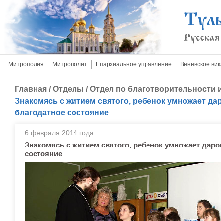
Митрополия
Митрополит
Епархиальное управление
Веневское вик
Главная
/
Отделы
/
Отдел по благотворительности
Знакомясь с житием святого, ребенок умножает да
благодатное состояние
6 февраля 2014 года.
Знакомясь с житием святого, ребенок умножает даро
состояние