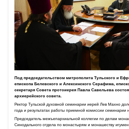
Под председательством митрополита Тульского и Ефр
епископа Белевского и Алексинского Серафима, еписк
секретаря Совета протоиерея Павла Савельева состо
архиерейского совета.
Ректор Тульской духовной семинарии иерей Лев Махно дол
года и результатах работы приемной комиссии семинарии н
Председатель межъепархиальной коллегии по делам монас
Синодального отдела по монастырям и монашеству игумен