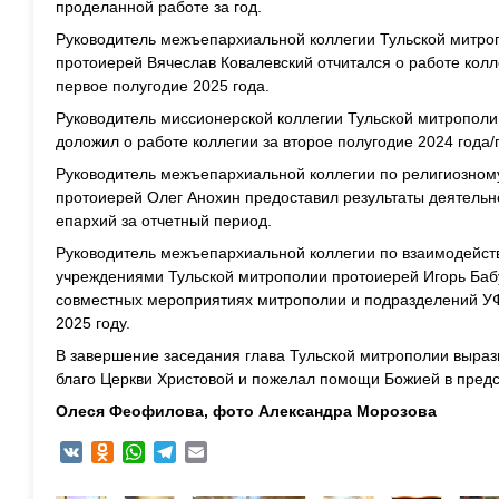
проделанной работе за год.
Руководитель межъепархиальной коллегии Тульской митр
протоиерей Вячеслав Ковалевский отчитался о работе колле
первое полугодие 2025 года.
Руководитель миссионерской коллегии Тульской митропол
доложил о работе коллегии за второе полугодие 2024 года/
Руководитель межъепархиальной коллегии по религиозном
протоиерей Олег Анохин предоставил результаты деятельн
епархий за отчетный период.
Руководитель межъепархиальной коллегии по взаимодейс
учреждениями Тульской митрополии протоиерей Игорь Ба
совместных мероприятиях митрополии и подразделений УФ
2025 году.
В завершение заседания глава Тульской митрополии вырази
благо Церкви Христовой и пожелал помощи Божией в пред
Олеся Феофилова, фото Александра Морозова
VK
Odnoklassniki
WhatsApp
Telegram
Email