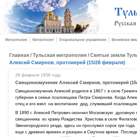
Митрополия
Митрополит
Епархиальное управление
Веневское вик
Главная
/
Тульская митрополия
/
Святые земли Тул
Алексий Смирнов, протоиерей (15/28 февраля)
28 февраля 1938 года.
Священномученик Алексий Смирнов, протоиерей (15
Священномученик Алексий родился в 1867 г. в селе Гремяч
губернии в семье псаломщика Петра Смирнова. Когда Алек
отец и его взял на воспитание дед, служивший псаломщик
В 1890 г. Алексей Петрович окончил Московскую духовную
священника ко храму Рождества Христова в селе Филатово
Звенигородского уезда, здесь он прослужил сорок три года
еще с древних времен и разорен в Смутное время. Послед