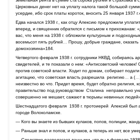
земельная рента в сумме ста сорока рублей и страховка в 
Церковных денег нет на уплату налога такой большой сумм
усердие, ибо срок платы короток, вносить 25 января 1937 г.
Едва начался 1938 г., как отцу Алексию предложили уплати
вперед, и священник обратился с письмом к прихожанам:
вас, что меня на 1938 г. обложили культурным и подоходны
восемьсот пять рублей… Прошу, добрые граждане, оказать
домохозяина»184.
Четвертого февраля 1938 г. сотрудники НКВД, собираясь а
свидетелей, и те показали о нем: «Антисоветский человек!
против советской власти. Ходит по домам, собирает подати 
агитацию, что советская власть разрешила религию… а (…
неизвестно во что. Придет время, будет обратно религия, 
правительство под руководством Сталина неправильно ун
совершенно не мешает, сажают в тюрьмы невинных людей
Шестнадцатого февраля 1938 г. протоиерей Алексий был а
городе Волоколамске.
— Кого вы знаете из бывших кулаков, попов, полиции, жан
— Раньше знал и попов, и кулаков, а теперь их нет, все у
— Следствие располагает данными, что вы в феврале 1938 г