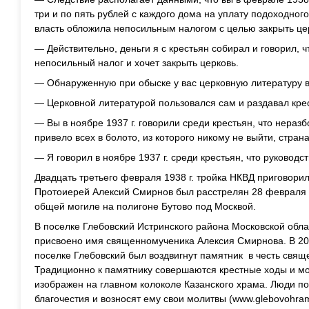
три и по пять рублей с каждого дома на уплату подоходного
власть обложила непосильным налогом с целью закрыть це
— Действительно, деньги я с крестьян собирал и говорил, 
непосильный налог и хочет закрыть церковь.
— Обнаруженную при обыске у вас церковную литературу 
— Церковной литературой пользовался сам и раздавал кре
— Вы в ноябре 1937 г. говорили среди крестьян, что нераз
привело всех в болото, из которого никому не выйти, страна
— Я говорил в ноябре 1937 г. среди крестьян, что руководс
Двадцать третьего февраля 1938 г. тройка НКВД приговорил
Протоиерей Алексий Смирнов был расстрелян 28 февраля 19
общей могиле на полигоне Бутово под Москвой.
В поселке Глебовский Истринского района Московской обл
присвоено имя священномученика Алексия Смирнова. В 200
поселке Глебовский был воздвигнут памятник в честь свя
Традиционно к памятнику совершаются крестные ходы и мо
изображен на главном колоколе Казанского храма. Люди п
благочестия и возносят ему свои молитвы
(www.glebovohram