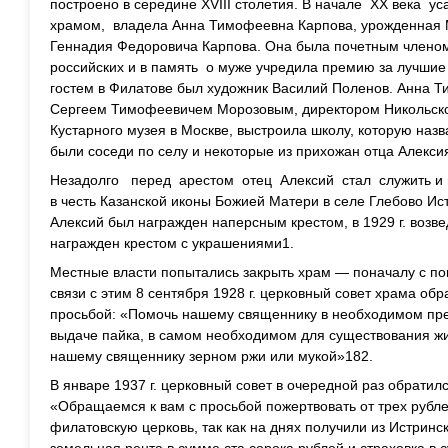
построено в середине ХVIII столетия. В начале ХХ века 
храмом, владела Анна Тимофеевна Карпова, урожденная М
Геннадия Федоровича Карпова. Она была почетным членом
российских и в память о муже учредила премию за лучшие
гостем в Филатове был художник Василий Поленов. Анна Т
Сергеем Тимофеевичем Морозовым, директором Никольск
Кустарного музея в Москве, выстроила школу, которую наз
были соседи по селу и некоторые из прихожан отца Алекси
Незадолго перед арестом отец Алексий стал служить и 
в честь Казанской иконы Божией Матери в селе Глебово Ист
Алексий был награжден наперсным крестом, в 1929 г. возвед
награжден крестом с украшениями1.
Местные власти попытались закрыть храм — поначалу с п
связи с этим 8 сентября 1928 г. церковный совет храма о
просьбой: «Помочь нашему священнику в необходимом пред
выдаче пайка, в самом необходимом для существования жи
нашему священнику зерном ржи или мукой»182.
В январе 1937 г. церковный совет в очередной раз обратил
«Обращаемся к вам с просьбой пожертвовать от трех рубл
филатовскую церковь, так как на днях получили из Истринс