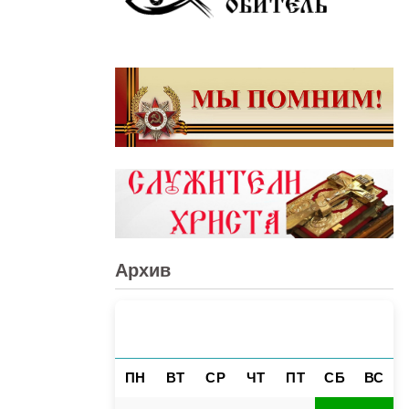
Архив
АВГУСТ 2026
«
»
ПН
ВТ
СР
ЧТ
ПТ
СБ
ВС