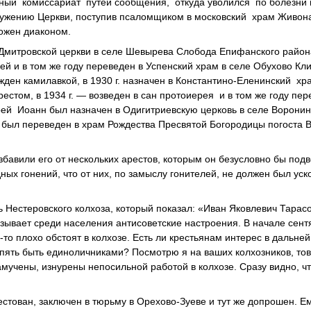
дный комиссариат путей сообщения, откуда уволился по болезни 
ь служению Церкви, поступив псаломщиком в московский храм Живо
ложен диаконом.
к Дмитровской церкви в селе Шевырева Слобода Епифанского район
ей и в том же году переведен в Успенский храм в селе Обухово Кл
жден камилавкой, в 1930 г. назначен в Константино-Еленинский хр
стом, в 1934 г. — возведен в сан протоиерея и в том же году пер
рей Иоанн был назначен в Одигитриевскую церковь в селе Воронино,
г. был переведен в храм Рождества Пресвятой Богородицы погоста 
авили его от нескольких арестов, которым он безусловно бы подв
ых гонений, что от них, по замыслу гонителей, не должен был уск
ь Нестеровского колхоза, который показал: «Иван Яковлевич Тарас
азывает среди населения антисоветские настроения. В начале сентя
а-то плохо обстоят в колхозе. Есть ли крестьянам интерес в дальн
 опять быть единоличниками? Посмотрю я на ваших колхозников, то
замучены, изнурены непосильной работой в колхозе. Сразу видно, ч
стован, заключен в тюрьму в Орехово-Зуеве и тут же допрошен. Е