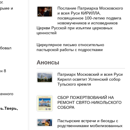
г.
Послание Патриарха Московского
юрьме и
и всея Руси КИРИЛЛА,
посвященное 100-летию подвига
новомучеников и исповедников
Церкви Русской при изъятии церковных
ценностей
Циркулярное письмо относительно
ебовал
пастырской работы с подростками
Анонсы
н 8
Патриарх Московский и всея Руси
Кирилл освятит Успенский собор
Тульского кремля
щенного
СБОР ПОЖЕРТВОВАНИЙ НА
РЕМОНТ СВЯТО-НИКОЛЬСКОГО
СОБОРА
ь.Тверь,
Пастырские встречи и беседы с
родственниками мобилизованных