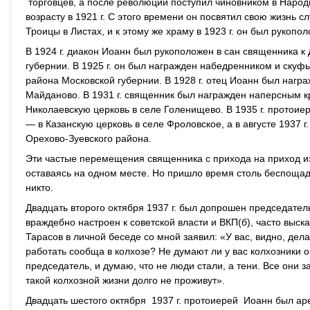
торговцев, а после революции поступил чиновником в Наро
возрасту в 1921 г. С этого времени он посвятил свою жизн
Троицы в Листах, и к этому же храму в 1923 г. он был рукопо
В 1924 г. диакон Иоанн был рукоположен в сан священника 
губернии. В 1925 г. он был награжден набедренником и скуфь
района Московской губернии. В 1928 г. отец Иоанн был награ
Майданово. В 1931 г. священник был награжден наперсным кре
Николаевскую церковь в селе Голенищево. В 1935 г. протоие
— в Казанскую церковь в селе Фроловское, а в августе 1937 
Орехово-Зуевского района.
Эти частые перемещения священника с прихода на приход изб
оставаясь на одном месте. Но пришло время столь беспощадн
никто.
Двадцать второго октября 1937 г. был допрошен председател
враждебно настроен к советской власти и ВКП(б), часто выск
Тарасов в личной беседе со мной заявил: «У вас, видно, дел
работать сообща в колхозе? Не думают ли у вас колхозники
председатель, и думаю, что не люди стали, а тени. Все они 
такой колхозной жизни долго не проживут».
Двадцать шестого октября 1937 г. протоиерей Иоанн был аре