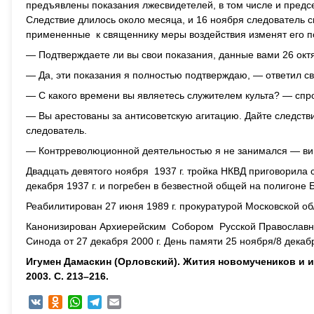
предъявлены показания лжесвидетелей, в том числе и предсе
Следствие длилось около месяца, и 16 ноября следователь 
примененные к священнику меры воздействия изменят его п
— Подтверждаете ли вы свои показания, данные вами 26 окт
— Да, эти показания я полностью подтверждаю, — ответил с
— С какого времени вы являетесь служителем культа? — спр
— Вы арестованы за антисоветскую агитацию. Дайте следст
следователь.
— Контрреволюционной деятельностью я не занимался — вин
Двадцать девятого ноября 1937 г. тройка НКВД приговорила
декабря 1937 г. и погребен в безвестной общей на полигоне 
Реабилитирован 27 июня 1989 г. прокуратурой Московской об
Канонизирован Архиерейским Собором Русской Православно
Синода от 27 декабря 2000 г. День памяти 25 ноября/8 декаб
Игумен Дамаскин (Орловский). Жития новомучеников и 
2003. С. 213–216.
VK
Odnoklassniki
WhatsApp
Telegram
Email