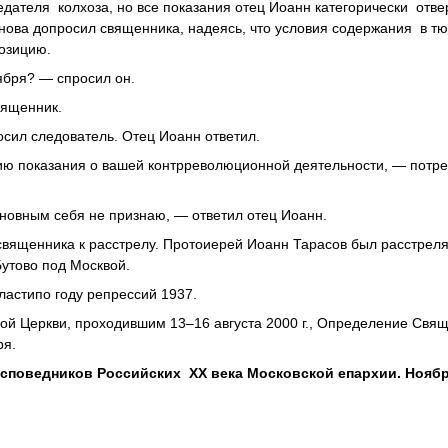
дателя колхоза, но все показания отец Иоанн категорически отвер
снова допросил священника, надеясь, что условия содержания в т
озицию.
ября? — спросил он.
вященник.
осил следователь. Отец Иоанн ответил.
вию показания о вашей контрреволюционной деятельности, — потр
овным себя не признаю, — ответил отец Иоанн.
 священника к расстрелу. Протоиерей Иоанн Тарасов был расстреля
Бутово под Москвой.
ластипо году репрессий 1937.
й Церкви, проходившим 13–16 августа 2000 г., Определение Свя
ря.
исповедников Российских ХХ века Московской епархии. Ноябр