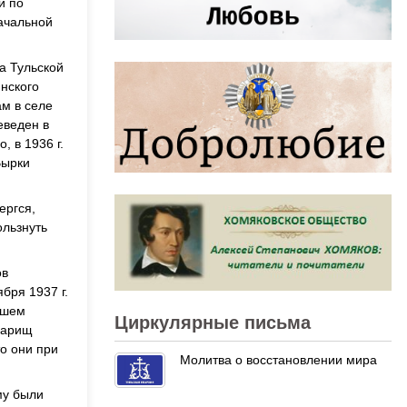
и по
начальной
а Тульской
инского
ам в селе
еведен в
 в 1936 г.
Вырки
ергся,
ользнуть
ов
бря 1937 г.
ейшем
Циркулярные письма
варищ
то они при
Молитва о восстановлении мира
му были