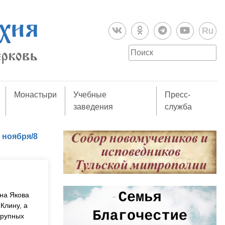
Ru
Монастыри
Учебные
Пресс-
заведения
служба
 ноября/8
на Якова
Клину, а
крупных