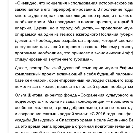
«Очевидно, что концепция использования исторического з
заключается в его перепрофилировании. В последние годы 
много студентов, как в дореволюционное время, и в таких 
необходимости. Мы находимся в поиске проекта, который б
епархии, Церкви, но и городу, обществу, — продолжил игу
опираемся на один из тезисов ежегодного Послания губерн
Дюмина: «Необходимо разработать проект, который сделае
доступными для людей старшего возраста. Нашему региону, 
программа необходима, это принесет и экономический эффе
стимулировании внутреннего туризма».
Далее, ректор Тульской духовной семинарии игумен Евфим
комплексный проект, включающий в себя будущий паломнич
базе семинарии, ориентированный на людей старшего возра
помолиться в храме, провести с пользой время, пообщать
Ольга Шитова, директор фонда «Сохранения культурного 
подчеркнула, что одна из задач конференции — привлечени
особенно молодых, в ряды добровольцев, готовых оказать
и сохранении святынь родной земли: «С 2016 года наш фо
усадьбы Давыдовых и Спасского храма в селе Аксиньино Ве
За это время была проведена огромная подготовительная
прилегающей к усадьбе и храму территории, к которой мы