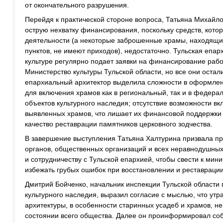
от окончательного разрушения.
Перейдя к практической стороне вопроса, Татьяна Михайл
острую нехватку финансирования, поскольку средств, кото
деятельности (а некоторые заброшенные храмы, находящи
пунктов, не имеют приходов), недостаточно. Тульская епар
культуре регулярно подает заявки на финансирование рабо
Министерство культуры Тульской области, но все они остали
епархиальный архитектор выделила сложности в оформлен
для включения храмов как в региональный, так и в федера
объектов культурного наследия; отсутствие возможности вк
выявленных храмов, что лишает их финансовой поддержки
качество реставрации памятников церковного зодчества.
В завершение выступления Татьяна Халтурина призвала пр
органов, общественных организаций и всех неравнодушны
и сотрудничеству с Тульской епархией, чтобы свести к ми
избежать грубых ошибок при восстановлении и реставраци
Дмитрий Бойченко, начальник инспекции Тульской области 
культурного наследия, выразил согласие с мыслью, что утр
архитектуры, в особенности старинных усадеб и храмов, н
состоянии всего общества. Далее он проинформировал соб