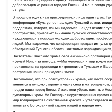
добровольцев из разных городов России. И меня всегда уди
из Тулы.
В прошлом году к нам присоединился лишь один туляк, Так
конференции «Культурное наследие Тульской земли: иници
поддержка», которая, как мы надеемся, найдет отклик в 
пространстве, привлечет внимание тульской общественност
нуждающимся в помощи молодых добровольцев: професси
людей. Мы надеемся, что конференция придаст импульс д
объединений Тульской области, как только зарождающихся,
Настоятель Спасского храма села Аксиньионо протоиерей
«Белый Ирис» за помощь: ««Мы меняемся и мир вокруг нас
произнесены на проповеди митрополитом Тульским и Ефре
построения нашей приходской жизни.
Несомненно, что при благоустроении храма, как места соср
меняется в лучшую сторону и жизнь села в материальном,
предки наши перед Богом. И захотели убрать память о Нем
рукотворный храм. Но Господь в нерукотворенных храмах ж
мир возвращается Божественная красота и утверждается на
молитва о Богохранимой стране нашей и народе ее».