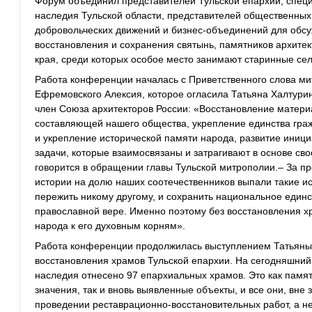
Форум объединил представителей Тульской епархии, специ
наследия Тульской области, представителей общественных
добровольческих движений и бизнес-объединений для обс
восстановления и сохранения святынь, памятников архитект
края, среди которых особое место занимают старинные сел
Работа конференции началась с Приветственного слова ми
Ефремовского Алексия, которое огласила Татьяна Халтурин
член Союза архитекторов России: «Восстановление матери
составляющей нашего общества, укрепление единства граж
и укрепление исторической памяти народа, развитие иници
задачи, которые взаимосвязаны и затрагивают в основе сво
говорится в обращении главы Тульской митрополии.– За п
истории на долю наших соотечественников выпали такие и
пережить никому другому, и сохранить национальное единс
православной вере. Именно поэтому без восстановления 
народа к его духовным корням».
Работа конференции продолжилась выступлением Татьяны
восстановления храмов Тульской епархии. На сегодняшний 
наследия отнесено 97 епархиальных храмов. Это как памя
значения, так и вновь выявленные объекты, и все они, вне 
проведении реставрационно-восстановительных работ, а н