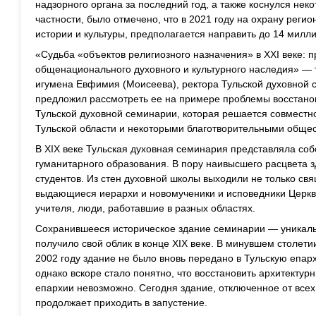
надзорного органа за последний год, а также коснулся нек
частности, было отмечено, что в 2021 году на охрану реги
истории и культуры, предполагается направить до 14 милл
«Судьба «объектов религиозного назначения» в XXI веке: 
общенационального духовного и культурного наследия» —
игумена Евфимия (Моисеева), ректора Тульской духовной 
предложил рассмотреть ее на примере проблемы восстано
Тульской духовной семинарии, которая решается совместно
Тульской области и некоторыми благотворительными обще
В XIX веке Тульская духовная семинария представляла собо
гуманитарного образования. В пору наивысшего расцвета з
студентов. Из стен духовной школы выходили не только св
выдающиеся иерархи и новомученики и исповедники Церкви
учителя, люди, работавшие в разных областях.
Сохранившееся историческое здание семинарии — уникал
получило свой облик в конце XIX веке. В минувшем столети
2002 году здание не было вновь передано в Тульскую епа
однако вскоре стало понятно, что восстановить архитекту
епархии невозможно. Сегодня здание, отключенное от всех
продолжает приходить в запустение.