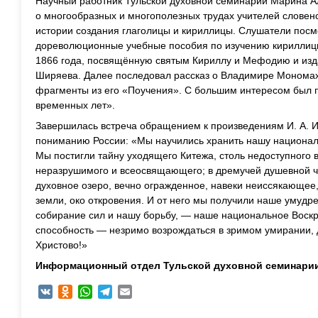
Научный работник Тульской духовной семинарии Марина А
о многообразных и многополезных трудах учителей словен
истории создания глаголицы и кириллицы. Слушатели пос
дореволюционные учебные пособия по изучению кириллицы
1866 года, посвящённую святым Кириллу и Мефодию и изд
Ширяева. Далее последовал рассказ о Владимире Мономах
фрагменты из его «Поучения». С большим интересом был п
временных лет».
Завершилась встреча обращением к произведениям И. А. 
пониманию России: «Мы научились хранить нашу национал
Мы постигли тайну уходящего Китежа, столь недоступного в
неразрушимого и всеосвящающего; в дремучей душевной 
духовное озеро, вечно огражденное, навеки неиссякающее,
земли, око откровения. И от него мы получили наше умудре
собирание сил и нашу борьбу, — наше национальное Воск
способность — незримо возрождаться в зримом умирании, 
Христово!»
Информационный отдел Тульской духовной семинари
VK
Odnoklassniki
WhatsApp
Telegram
Email