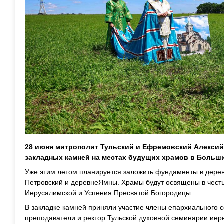
28 июня митрополит Тульский и Ефремовский Алекси
закладных камней на местах будущих храмов в Больши
Уже этим летом планируется заложить фундаменты в д
ере
Петровский и д
еревне
Ямны
.
Храмы будут освящены в чест
Иерусалимской и Успения Пресвятой Богородицы.
В закладке камней приняли участие члены епархиального с
преподаватели и ректор Тульской духовной семинарии иер