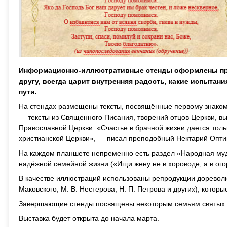
Информационно-иллюстративные стенды оформлены празд
другу, всегда царит внутренняя радость, какие испыта
пути.
На стендах размещены тексты, посвящённые первому знакомс
— тексты из Священного Писания, творений отцов Церкви, 
Православной Церкви. «Счастье в брачной жизни дается тольк
христианской Церкви», — писал преподобный Нектарий Оптин
На каждом планшете непременно есть раздел «Народная муд
надёжной семейной жизни («Ищи жену не в хороводе, а в ого
В качестве иллюстраций использованы репродукции дореволюц
Маковского, М. В. Нестерова, Н. П. Петрова и других), кото
Завершающие стенды посвящены некоторым семьям святых: о
Выставка будет открыта до начала марта.