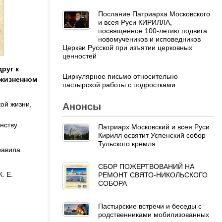
Послание Патриарха Московского
и всея Руси КИРИЛЛА,
посвященное 100-летию подвига
новомучеников и исповедников
Церкви Русской при изъятии церковных
ценностей
руг к
Циркулярное письмо относительно
 жизненном
пастырской работы с подростками
ой жизни,
Анонсы
инству
Патриарх Московский и всея Руси
Кирилл освятит Успенский собор
Тульского кремля
равила
СБОР ПОЖЕРТВОВАНИЙ НА
. Е.
РЕМОНТ СВЯТО-НИКОЛЬСКОГО
СОБОРА
Пастырские встречи и беседы с
родственниками мобилизованных