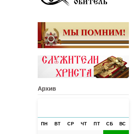
Архив
АВГУСТ 2026
«
»
ПН
ВТ
СР
ЧТ
ПТ
СБ
ВС