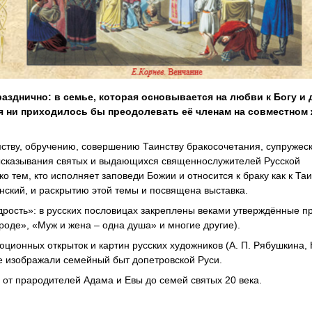
нично: в семье, которая основывается на любви к Богу и д
ния ни приходилось бы преодолевать её членам на совместном
тву, обручению, совершению Таинству бракосочетания, супружеск
высказывания святых и выдающихся священнослужителей Русской
о тем, кто исполняет заповеди Божии и относится к браку как к Та
ский, и раскрытию этой темы и посвящена выставка.
рость»: в русских пословицах закреплены веками утверждённые п
роде», «Муж и жена – одна душа» и многие другие).
ионных открыток и картин русских художников (А. П. Рябушкина, К
рые изображали семейный быт допетровской Руси.
т прародителей Адама и Евы до семей святых 20 века.